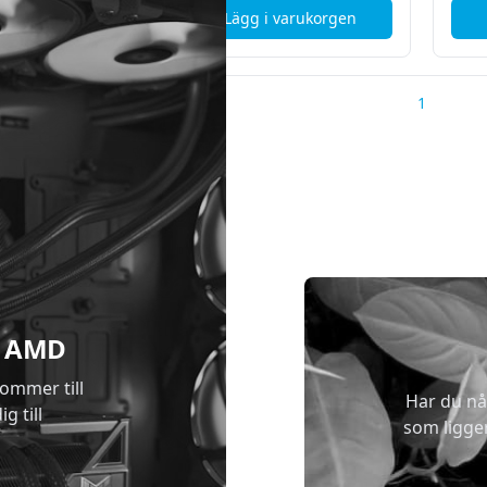
i varukorgen
Lägg i varukorgen
, X-Gamer Mousepad Cyber Bot 1100x450mm
, X-Gamer Mousepad Gavi
1
 & AMD
kommer till
Har du nå
g till
som ligge