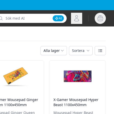
k
Logga in
AI
Inaktivera AI-sökning
Växla vy
Alla lager
Sortera
mer Mousepad Ginger
X-Gamer Mousepad Hyper
en 1100x450mm
Beast 1100x450mm
epad Ginger Queen
Mousepad Hyper Beast