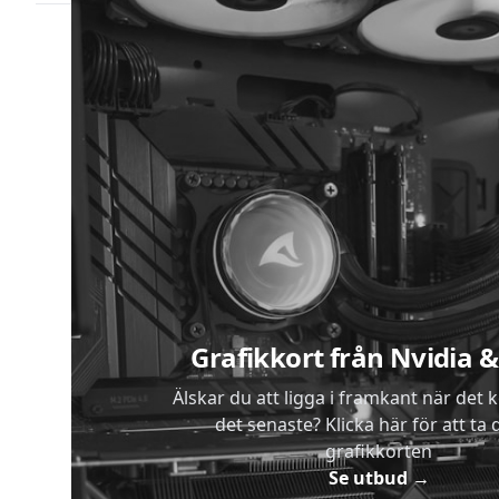
Lägg 
Sidfot
Grafikkort från Nvidia
Älskar du att ligga i framkant när det 
det senaste? Klicka här för att ta di
grafikkorten
Se utbud
→