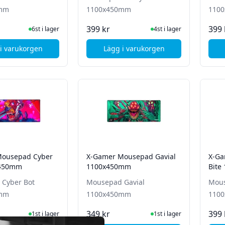
0mm
1100x450mm
110
I Lager
I Lager
399 kr
399 
6st i lager
4st i lager
i varukorgen
Lägg i varukorgen
, X-Gamer Mousepad XG++ 1100x450mm
, X-Gamer Mousepad X-Ra
Mousepad Cyber
X-Gamer Mousepad Gavial
X-Ga
x450mm
1100x450mm
Bite
Cyber Bot
Mousepad Gavial
Mous
0mm
1100x450mm
110
I Lager
I Lager
349 kr
399 
1st i lager
1st i lager