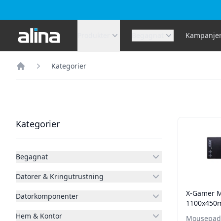
Alina.se
Produkter
Begagnat
Kampanje
Kategorier
Hem
Filter
Produkter
Kategorier
Begagnat
Datorer & Kringutrustning
X-Gamer 
Datorkomponenter
1100x45
Hem & Kontor
Mousepad