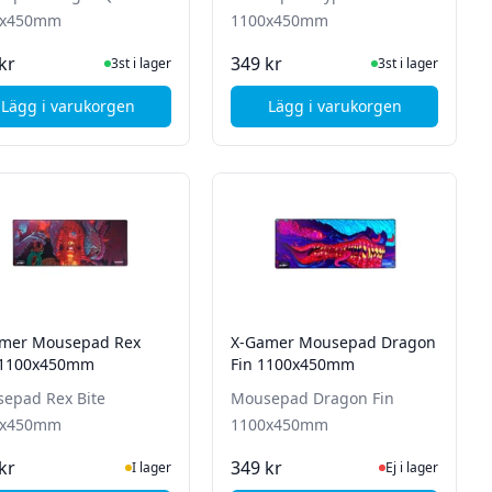
0x450mm
1100x450mm
I Lager
I Lager
kr
349 kr
3st i lager
3st i lager
Lägg i varukorgen
Lägg i varukorgen
yz 1100x450mm
, X-Gamer Mousepad Ginger Queen 1100x450mm
, X-Gamer Mousepad
mer Mousepad Rex
X-Gamer Mousepad Dragon
 1100x450mm
Fin 1100x450mm
epad Rex Bite
Mousepad Dragon Fin
0x450mm
1100x450mm
I Lager
Ej i lager, besök p
kr
349 kr
I lager
Ej i lager