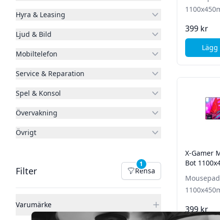
1100x45
Hyra & Leasing
399 kr
Ljud & Bild
Lägg 
Mobiltelefon
Service & Reparation
Spel & Konsol
Övervakning
Övrigt
X-Gamer 
Bot 1100
1
Filter
Filter
Rensa
Rensa filter
Mousepad 
1100x45
Varumärke
399 kr