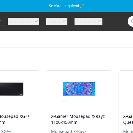
Se våra megafynd 🎉
Sö
r
Våra tjänster
Företag
Kundtjänst
Mousepad XG++
X-Gamer Mousepad X-Rayz
X-Ga
0mm
1100x450mm
Que
 XG++
Mousepad X-Rayz
Mous