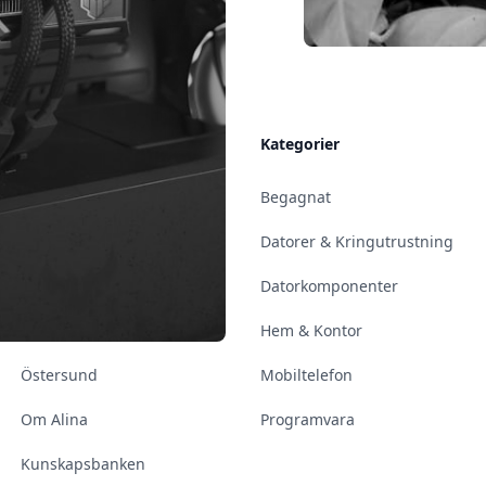
Allmänt
Kategorier
Kontakt & Öppettider
Begagnat
Uppsala
Datorer & Kringutrustning
Enköping
Datorkomponenter
Norrköping
Hem & Kontor
Östersund
Mobiltelefon
Om Alina
Programvara
Kunskapsbanken