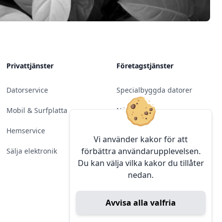
Privattjänster
Företagstjänster
Datorservice
Specialbyggda datorer
Mobil & Surfplatta
Nätverk
Hemservice
Molntjänster &
Vi använder kakor för att
Programvara
förbättra användarupplevelsen.
Sälja elektronik
Du kan välja vilka kakor du tillåter
Server & Backup
nedan.
Kameraövervakning
Avvisa alla valfria
Konferens & Public Display