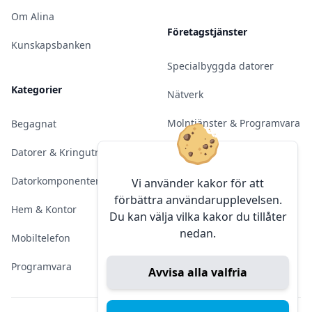
Om Alina
Företagstjänster
Kunskapsbanken
Specialbyggda datorer
Kategorier
Nätverk
Molntjänster & Programvara
Begagnat
Server & Backup
Datorer & Kringutrustning
Kameraövervakning
Datorkomponenter
Vi använder kakor för att
förbättra användarupplevelsen.
Konferens & Public Display
Hem & Kontor
Du kan välja vilka kakor du tillåter
nedan.
Sälja elektronik
Mobiltelefon
Programvara
Avvisa alla valfria