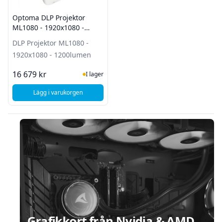
Optoma DLP Projektor
ML1080 - 1920x1080 -
1200lumen
DLP Projektor ML1080 -
1920x1080 - 1200lumen
I Lager
16 679 kr
I lager
Lägg i varukorgen
, Optoma DLP Projektor ML1080 - 1920x1080 - 1200lumen
Sidfot
Grafikkort från Nvidia & AMD