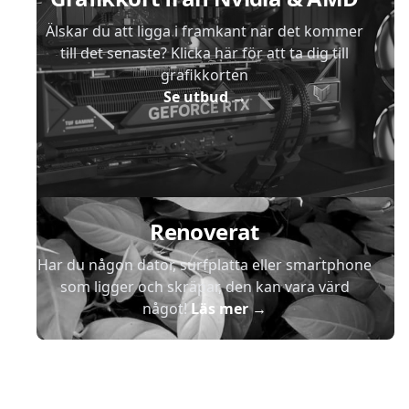
Älskar du att ligga i framkant när det kommer
till det senaste? Klicka här för att ta dig till
grafikkorten
Se utbud
→
Renoverat
Har du någon dator, surfplatta eller smartphone
som ligger och skräpar, den kan vara värd
något!
Läs mer
→