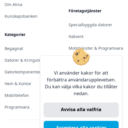
Om Alina
Företagstjänster
Kunskapsbanken
Specialbyggda datorer
Kategorier
Nätverk
Molntjänster & Programvara
Begagnat
Server & Backup
Datorer & Kringutrustning
Kameraövervakning
Datorkomponenter
Vi använder kakor för att
förbättra användarupplevelsen.
Konferens & Public Display
Hem & Kontor
Du kan välja vilka kakor du tillåter
nedan.
Sälja elektronik
Mobiltelefon
Programvara
Avvisa alla valfria
Acceptera alla cookies