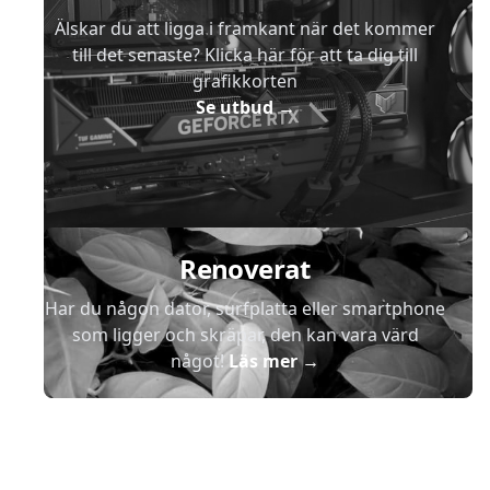
Älskar du att ligga i framkant när det kommer
till det senaste? Klicka här för att ta dig till
grafikkorten
Se utbud
→
Renoverat
Har du någon dator, surfplatta eller smartphone
som ligger och skräpar, den kan vara värd
något!
Läs mer
→