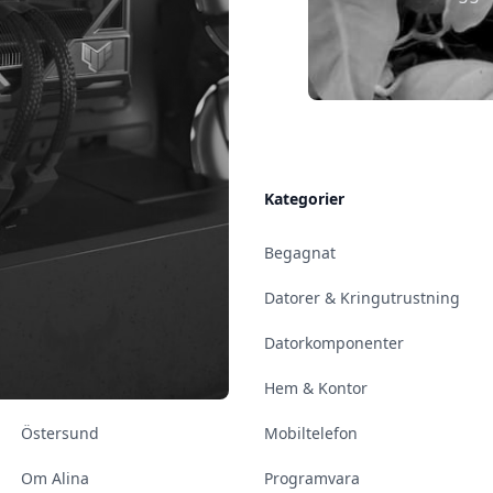
Allmänt
Kategorier
Kontakt & Öppettider
Begagnat
Uppsala
Datorer & Kringutrustning
Enköping
Datorkomponenter
Norrköping
Hem & Kontor
Östersund
Mobiltelefon
Om Alina
Programvara