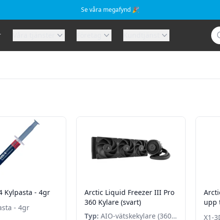
Se våra megafynd 🎉
Sö
r
Våra tjänster
Företag
Kundtjänst
4 Kylpasta - 4gr
Arctic Liquid Freezer III Pro
Arct
360 Kylare (svart)
upp t
sta - 4gr
Max 
Typ:
AIO-vätskekylare (360
X1-3