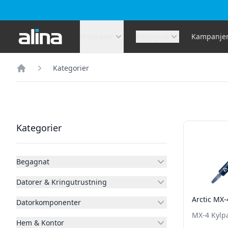
Alina.se
Produkter
Begagnat
Kampanje
Kategorier
Hem
Filter
Produkter
Kategorier
Begagnat
Datorer & Kringutrustning
Arctic MX-
Datorkomponenter
MX-4 Kylpa
Hem & Kontor