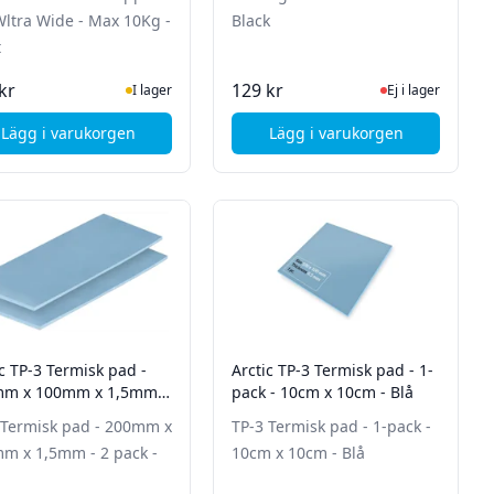
Wltra Wide - Max 10Kg -
Black
t
I Lager
Ej i lager, besök p
kr
129 kr
I lager
Ej i lager
Lägg i varukorgen
Lägg i varukorgen
ro 360 Kylare (svart)
, Arctic X1-3D Bordsarm för upp till 43" Wltra Wide - Max 
, Arctic Cooling F9 C
ic TP-3 Termisk pad -
Arctic TP-3 Termisk pad - 1-
m x 100mm x 1,5mm -
pack - 10cm x 10cm - Blå
k - Blå
 Termisk pad - 200mm x
TP-3 Termisk pad - 1-pack -
m x 1,5mm - 2 pack -
10cm x 10cm - Blå