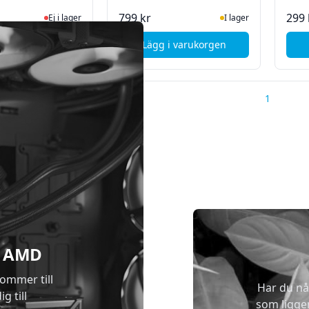
Ej i lager, besök produktsidan för senaste status
I Lager
799 kr
299 
Ej i lager
I lager
i varukorgen
Lägg i varukorgen
, Arctic ArtiClean rengörningskit (2st flaskor) - 30ml
, Arctic Liquid Freezer III 
1
 & AMD
kommer till
Har du nå
g till
som ligge