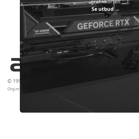
grafikkorten
Se utbud
→
© 1997-2026
Org.nr: 556438-4260