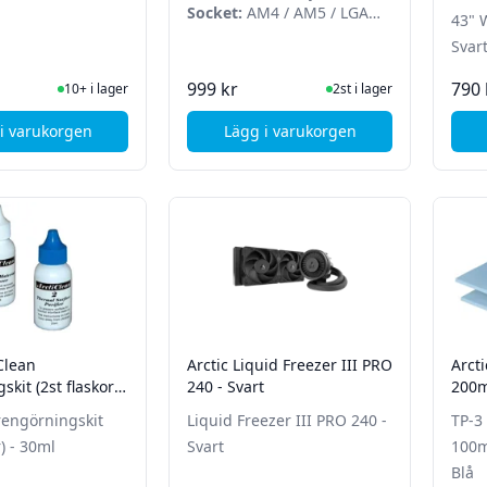
mm)
Socket:
AM4 / AM5 / LGA
43" 
1700 / LGA 1851
Svar
I Lager
I Lager
999 kr
790 
10+ i lager
2st i lager
i varukorgen
Lägg i varukorgen
, Arctic MX-4 Kylpasta - 4gr
, Arctic Liquid Freezer III P
iClean
Arctic Liquid Freezer III PRO
Arct
kit (2st flaskor) -
240 - Svart
200m
2 pac
rengörningskit
Liquid Freezer III PRO 240 -
TP-3
r) - 30ml
Svart
100m
Blå