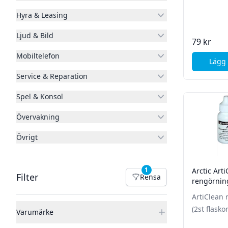
Hyra & Leasing
Ljud & Bild
79 kr
Mobiltelefon
Lägg 
Service & Reparation
Spel & Konsol
Övervakning
Övrigt
1
Arctic Art
Filter
Filter
Rensa
rengörnings
Rensa filter
30ml
ArtiClean 
(2st flasko
Varumärke