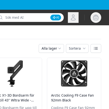
k
Logga in
AI
Inaktivera AI-sökning
Växla vy
Alla lager
Sortera
ic X1-3D Bordsarm för
Arctic Cooling F9 Case Fan
ill 43" Wltra Wide -
92mm Black
10Kg - Svart
D Bordsarm för upp till
Cooling F9 Case Fan 92mm