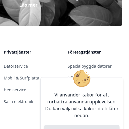
Läs mer
→
Privattjänster
Företagstjänster
Datorservice
Specialbyggda datorer
Mobil & Surfplatta
Nätverk
Hemservice
Molntjänster &
Vi använder kakor för att
Programvara
förbättra användarupplevelsen.
Sälja elektronik
Du kan välja vilka kakor du tillåter
Server & Backup
nedan.
Kameraövervakning