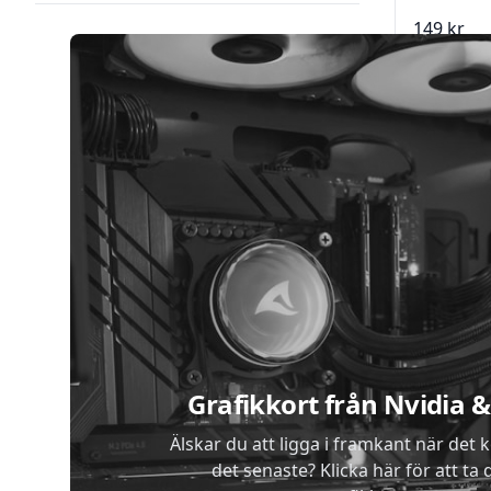
149 kr
Lägg 
Sidfot
Grafikkort från Nvidia
Älskar du att ligga i framkant när det 
det senaste? Klicka här för att ta di