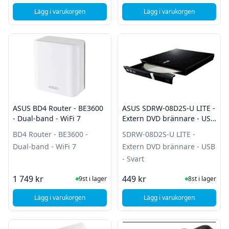
Lägg i varukorgen
Lägg i varukorgen
, ASUS Vivobook 16" OLED - Ryzen 5 150U - 16GB - 512GB
, ASUS AC-adapter 
ASUS BD4 Router - BE3600
ASUS SDRW-08D2S-U LITE -
- Dual-band - WiFi 7
Extern DVD brännare - USB
- Svart
BD4 Router - BE3600 -
SDRW-08D2S-U LITE -
Dual-band - WiFi 7
Extern DVD brännare - USB
- Svart
I Lager
I Lager
1 749 kr
449 kr
9st i lager
8st i lager
Lägg i varukorgen
Lägg i varukorgen
, ASUS BD4 Router - BE3600 - Dual-band - WiFi 7
, ASUS SDRW-08D2S-U