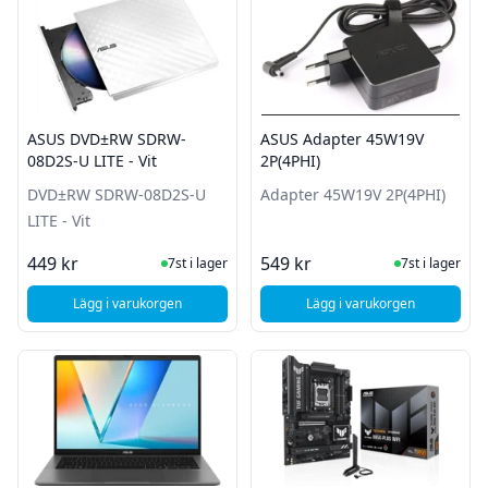
ASUS DVD±RW SDRW-
ASUS Adapter 45W19V
08D2S-U LITE - Vit
2P(4PHI)
DVD±RW SDRW-08D2S-U
Adapter 45W19V 2P(4PHI)
LITE - Vit
I Lager
I Lager
449 kr
549 kr
7st i lager
7st i lager
Lägg i varukorgen
Lägg i varukorgen
, ASUS DVD±RW SDRW-08D2S-U LITE - Vit
, ASUS Adapter 45W1