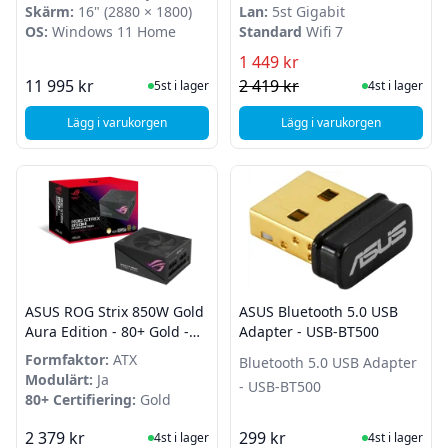
11 Home
340
Skärm:
16" (2880 × 1800)
Lan:
5st Gigabit
OS:
Windows 11 Home
Standard
Wifi 7
1 449 kr
I Lager
I Lager
11 995 kr
2 419 kr
5st i lager
4st i lager
Lägg i varukorgen
Lägg i varukorgen
, ASUS Vivobook S 16 OLED 16" - AMD Ryzen AI 5 - 16GB -
, ASUS TUF gaming B
ASUS ROG Strix 850W Gold
ASUS Bluetooth 5.0 USB
Aura Edition - 80+ Gold -
Adapter - USB-BT500
ATX 3.0
Formfaktor:
ATX
Bluetooth 5.0 USB Adapter
Modulärt:
Ja
- USB-BT500
80+ Certifiering:
Gold
I Lager
I Lager
2 379 kr
299 kr
4st i lager
4st i lager