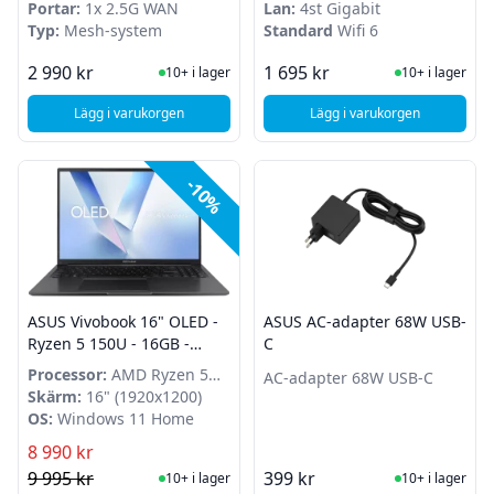
Portar:
1x 2.5G WAN
Lan:
4st Gigabit
Typ:
Mesh-system
Standard
Wifi 6
I Lager
I Lager
2 990 kr
1 695 kr
10+ i lager
10+ i lager
Lägg i varukorgen
Lägg i varukorgen
, ASUS ZenWiFi BT8 - WiFi 7 - Vit
, ASUS TUF Gaming A
-10%
ASUS Vivobook 16" OLED -
ASUS AC-adapter 68W USB-
Ryzen 5 150U - 16GB -
C
512GB SSD - Windows 11
Processor:
AMD Ryzen 5
AC-adapter 68W USB-C
Home
150U
Skärm:
16" (1920x1200)
OS:
Windows 11 Home
8 990 kr
I Lager
I Lager
9 995 kr
399 kr
10+ i lager
10+ i lager