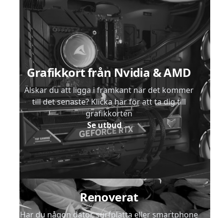
Sidfot
Grafikkort från Nvidia & AMD
Älskar du att ligga i framkant när det kommer
till det senaste? Klicka här för att ta dig till
grafikkorten
Se utbud
→
Renoverat
Har du någon dator, surfplatta eller smartphone