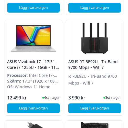
Lägg i varukorgen
Lägg i varukorgen
, ASUS ROG Strix 850W Gold Aura Edition - 80+ Gold - ATX 3
, ASUS Bluetooth 5.
ASUS Vivobook 17 - 17.3" -
ASUS RT-BE92U - Tri-Band
Core i7 1255U - 16GB - 1TB
9700 Mbps - Wifi 7
SSD - Win 11 Home
Processor:
Intel Core I7-
RT-BE92U - Tri-Band 9700
1255U
Skärm:
17.3" (1920 x 1080
Mbps - Wifi 7
(60 Hz))
OS:
Windows 11 Home
I Lager
I Lager
12 499 kr
3 990 kr
4st i lager
3st i lager
Lägg i varukorgen
Lägg i varukorgen
, ASUS Vivobook 17 - 17.3" - Core i7 1255U - 16GB - 1TB S
, ASUS RT-BE92U - Tr