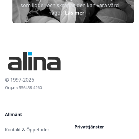
som ligger och skräpar, den kan vara värd
något!
Läs mer
→
© 1997-2026
Org.nr: 556438-4260
Allmänt
Privattjänster
Kontakt & Öppettider