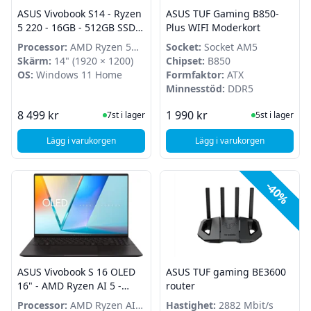
ASUS Vivobook S14 - Ryzen
ASUS TUF Gaming B850-
5 220 - 16GB - 512GB SSD -
Plus WIFI Moderkort
Windows 11 Home
Processor:
AMD Ryzen 5
Socket:
Socket AM5
220
Skärm:
14" (1920 × 1200)
Chipset:
B850
OS:
Windows 11 Home
Formfaktor:
ATX
Minnesstöd:
DDR5
I Lager
I Lager
8 499 kr
1 990 kr
7st i lager
5st i lager
Lägg i varukorgen
Lägg i varukorgen
, ASUS Vivobook S14 - Ryzen 5 220 - 16GB - 512GB SSD - 
, ASUS TUF Gaming B
-40%
ASUS Vivobook S 16 OLED
ASUS TUF gaming BE3600
16" - AMD Ryzen AI 5 -
router
16GB - 512GB - Windows
Processor:
AMD Ryzen AI 5
Hastighet:
2882 Mbit/s