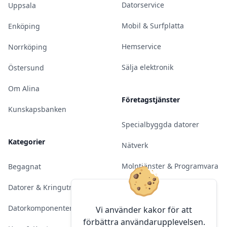
Datorservice
Uppsala
Mobil & Surfplatta
Enköping
Hemservice
Norrköping
Sälja elektronik
Östersund
Om Alina
Företagstjänster
Kunskapsbanken
Specialbyggda datorer
Kategorier
Nätverk
Molntjänster & Programvara
Begagnat
Server & Backup
Datorer & Kringutrustning
Kameraövervakning
Datorkomponenter
Vi använder kakor för att
förbättra användarupplevelsen.