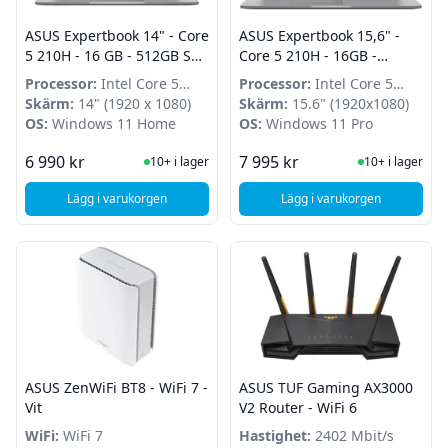
ASUS Expertbook 14" - Core
ASUS Expertbook 15,6" -
5 210H - 16 GB - 512GB SSD
Core 5 210H - 16GB -
- Win 11 Home
256GB SSD - Windows 11
Processor:
Intel Core 5
Processor:
Intel Core 5
Pro
210H
Skärm:
14" (1920 x 1080)
210H
Skärm:
15.6" (1920x1080)
OS:
Windows 11 Home
OS:
Windows 11 Pro
I Lager
I Lager
6 990 kr
7 995 kr
10+ i lager
10+ i lager
Lägg i varukorgen
Lägg i varukorgen
, ASUS Expertbook 14" - Core 5 210H - 16 GB - 512GB SSD 
, ASUS Expertbook 15
ASUS ZenWiFi BT8 - WiFi 7 -
ASUS TUF Gaming AX3000
Vit
V2 Router - WiFi 6
WiFi:
WiFi 7
Hastighet:
2402 Mbit/s