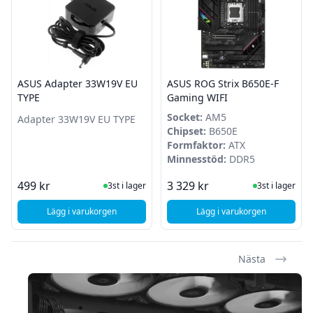
ASUS Adapter 33W19V EU
ASUS ROG Strix B650E-F
TYPE
Gaming WIFI
Socket:
AM5
Adapter 33W19V EU TYPE
Chipset:
B650E
Formfaktor:
ATX
Minnesstöd:
DDR5
I Lager
I Lager
499 kr
3 329 kr
3st i lager
3st i lager
Lägg i varukorgen
Lägg i varukorgen
, ASUS Adapter 33W19V EU TYPE
, ASUS ROG Strix B6
Nästa