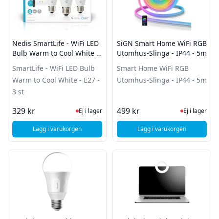
Nedis SmartLife - WiFi LED
SiGN Smart Home WiFi RGB
Bulb Warm to Cool White -
Utomhus-Slinga - IP44 - 5m
E27 - 3 st
SmartLife - WiFi LED Bulb
Smart Home WiFi RGB
Warm to Cool White - E27 -
Utomhus-Slinga - IP44 - 5m
3 st
Ej i lager, besök produktsidan för sena
Ej i lager
329 kr
499 kr
Ej i lager
Ej i lager
Lägg i varukorgen
Lägg i varukorgen
, Nedis SmartLife - WiFi LED Bulb Warm to Cool White - E
, SiGN Smart Home W