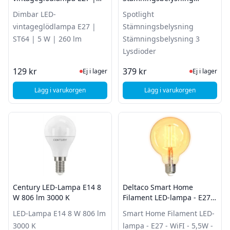
ST64 | 5 W | 260 lm
Stämningsbelysning 3
Dimbar LED-
Spotlight
Lysdioder
vintageglödlampa E27 |
Stämningsbelysning
ST64 | 5 W | 260 lm
Stämningsbelysning 3
Lysdioder
Ej i lager, besök produktsidan för sena
Ej i lager
129 kr
379 kr
Ej i lager
Ej i lager
Lägg i varukorgen
Lägg i varukorgen
, Dimbar LED-vintageglödlampa E27 | ST64 | 5 W | 260 lm
, Spotlight Stämning
Century LED-Lampa E14 8
Deltaco Smart Home
W 806 lm 3000 K
Filament LED-lampa - E27 -
WiFI - 5,5W - 1800K-6500K
LED-Lampa E14 8 W 806 lm
Smart Home Filament LED-
3000 K
lampa - E27 - WiFI - 5,5W -