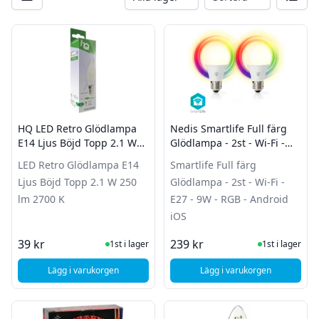
Filter
Produkter
HQ LED Retro Glödlampa
Nedis Smartlife Full färg
E14 Ljus Böjd Topp 2.1 W
Glödlampa - 2st - Wi-Fi -
250 lm 2700 K
E27 - 9W - RGB - Android
LED Retro Glödlampa E14
Smartlife Full färg
iOS
Ljus Böjd Topp 2.1 W 250
Glödlampa - 2st - Wi-Fi -
lm 2700 K
E27 - 9W - RGB - Android
iOS
I Lager
I Lager
39 kr
239 kr
1st i lager
1st i lager
Lägg i varukorgen
Lägg i varukorgen
, HQ LED Retro Glödlampa E14 Ljus Böjd Topp 2.1 W 250 lm
, Nedis Smartlife Full