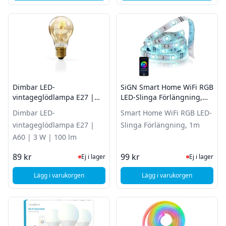
Dimbar LED-
SiGN Smart Home WiFi RGB
vintageglödlampa E27 |
LED-Slinga Förlängning,
A60 | 3 W | 100 lm
1m
Dimbar LED-
Smart Home WiFi RGB LED-
vintageglödlampa E27 |
Slinga Förlängning, 1m
A60 | 3 W | 100 lm
Ej i lager, besök produktsidan för sena
Ej i lager
89 kr
99 kr
Ej i lager
Ej i lager
Lägg i varukorgen
Lägg i varukorgen
, Dimbar LED-vintageglödlampa E27 | A60 | 3 W | 100 lm
, SiGN Smart Home W