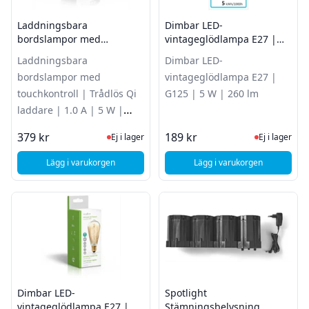
Laddningsbara
Dimbar LED-
bordslampor med
vintageglödlampa E27 |
touchkontroll | Trådlös Qi
G125 | 5 W | 260 lm
Laddningsbara
Dimbar LED-
laddare | 1.0 A | 5 W |
bordslampor med
vintageglödlampa E27 |
Svart
touchkontroll | Trådlös Qi
G125 | 5 W | 260 lm
laddare | 1.0 A | 5 W |
Svart
Ej i lager, besök produktsidan för sena
Ej i lager
379 kr
189 kr
Ej i lager
Ej i lager
Lägg i varukorgen
Lägg i varukorgen
, Laddningsbara bordslampor med touchkontroll | Trådlös Qi
, Dimbar LED-vintag
Dimbar LED-
Spotlight
vintageglödlampa E27 |
Stämningsbelysning