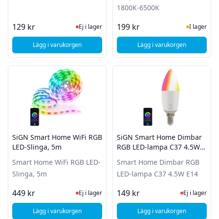
1800K-6500K
Ej i lager, besök produktsidan för sena
I Lager
129 kr
199 kr
Ej i lager
I lager
Lägg i varukorgen
Lägg i varukorgen
, Century LED-Lampa E14 8 W 806 lm 3000 K
, Deltaco Smart Home
SiGN Smart Home WiFi RGB
SiGN Smart Home Dimbar
LED-Slinga, 5m
RGB LED-lampa C37 4.5W
E14
Smart Home WiFi RGB LED-
Smart Home Dimbar RGB
Slinga, 5m
LED-lampa C37 4.5W E14
Ej i lager, besök produktsidan för sena
Ej i lager
449 kr
149 kr
Ej i lager
Ej i lager
Lägg i varukorgen
Lägg i varukorgen
, SiGN Smart Home WiFi RGB LED-Slinga, 5m
, SiGN Smart Home 