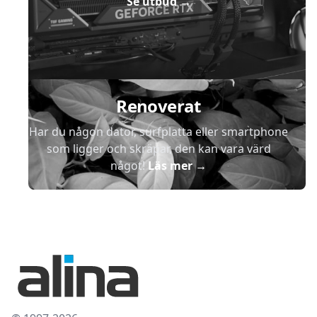
Se utbud
→
Renoverat
Har du någon dator, surfplatta eller smartphone
som ligger och skräpar, den kan vara värd
något!
Läs mer
→