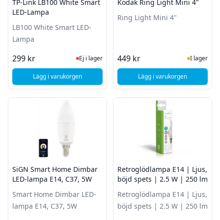
TP-Link LB100 White Smart
Kodak Ring Light Mini 4"
LED-Lampa
Ring Light Mini 4"
LB100 White Smart LED-
Lampa
Ej i lager, besök produktsidan för sena
I Lager
299 kr
449 kr
Ej i lager
I lager
Lägg i varukorgen
Lägg i varukorgen
, TP-Link LB100 White Smart LED-Lampa
, Kodak Ring Light Min
SiGN Smart Home Dimbar
Retroglödlampa E14 | Ljus,
LED-lampa E14, C37, 5W
böjd spets | 2.5 W | 250 lm
Smart Home Dimbar LED-
Retroglödlampa E14 | Ljus,
lampa E14, C37, 5W
böjd spets | 2.5 W | 250 lm