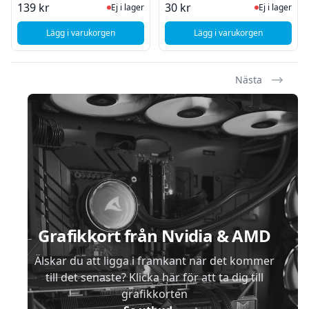
Ej i lager, besök produktsidan för sena
Ej i lager
139 kr
30 kr
Ej i lager
Ej i lager
Lägg i varukorgen
Lägg i varukorgen
, SiGN Smart Home Dimbar LED-lampa E14, C37, 5W
, Retroglödlampa E14 
Nästa
Sidfot
Grafikkort från Nvidia & AMD
Älskar du att ligga i framkant när det kommer
till det senaste? Klicka här för att ta dig till
grafikkorten