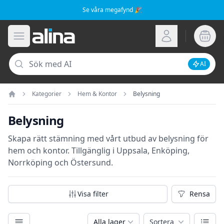
Se våra megafynd 🎉
Alina.se
Öppna meny
Logga in
Sök
AI
Inaktive
Kategorier
Hem & Kontor
Belysning
Hem
Belysning
Skapa rätt stämning med vårt utbud av belysning för
hem och kontor. Tillgänglig i Uppsala, Enköping,
Norrköping och Östersund.
Visa filter
Rensa
Rensa fil
Kategorier
Växla
Alla lager
Sortera