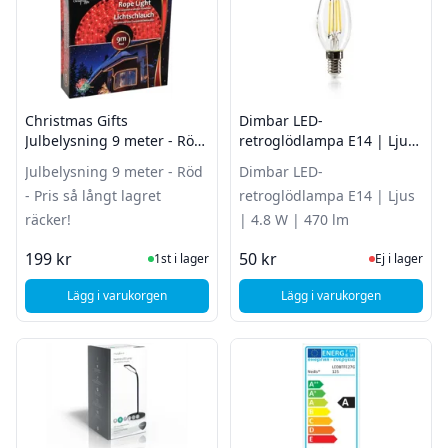
Christmas Gifts
Dimbar LED-
Julbelysning 9 meter - Röd
retroglödlampa E14 | Ljus
- Pris så långt lagret
| 4.8 W | 470 lm
Julbelysning 9 meter - Röd
Dimbar LED-
räcker!
- Pris så långt lagret
retroglödlampa E14 | Ljus
räcker!
| 4.8 W | 470 lm
I Lager
Ej i lager
199 kr
50 kr
1st i lager
Ej i lager
Lägg i varukorgen
Lägg i varukorgen
, Christmas Gifts Julbelysning 9 meter - Röd - Pris så långt la
, Dimbar LED-retrogl