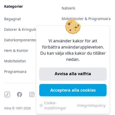
Kategorier
Nätverk
Molntjänster & Programvara
Begagnat
Server & Backup
Datorer & Kringutrustning
Kameraövervakning
Datorkomponenter
Vi använder kakor för att
förbättra användarupplevelsen.
Konferens & Public Display
Hem & Kontor
Du kan välja vilka kakor du tillåter
nedan.
Sälja elektronik
Mobiltelefon
Programvara
Avvisa alla valfria
Acceptera alla cookies
Tiktok
Facebook
Instagram
YouTube
Mörkt läge
Mörkt läge
Cookie-
Integritetspolicy
inställningar
Alina © 1997-2026