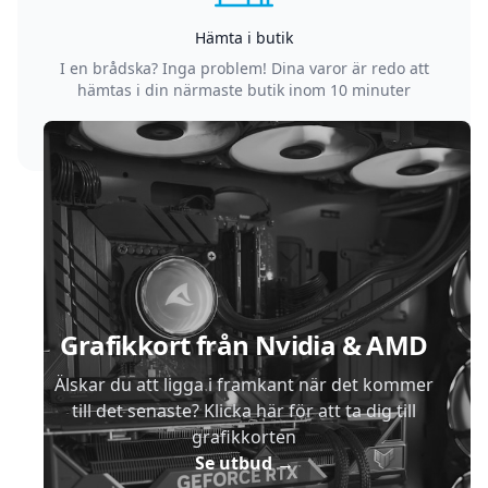
Hämta i butik
I en brådska? Inga problem! Dina varor är redo att
hämtas i din närmaste butik inom 10 minuter
Sidfot
Grafikkort från Nvidia & AMD
Älskar du att ligga i framkant när det kommer
till det senaste? Klicka här för att ta dig till
grafikkorten
Se utbud
→