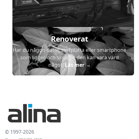
Renoverat
Har du någon dator, surfplatta eller smartphone
som ligger och skräpar, den kan vara värd
något!
Läs mer
→
© 1997-2026