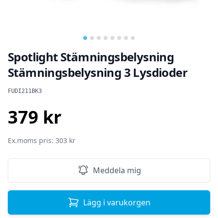
Spotlight Stämningsbelysning
Stämningsbelysning 3 Lysdioder
Produktinformation
FUDI211BK3
379 kr
SEK
Ex.moms pris: 303 kr
Meddela mig
Lägg i varukorgen