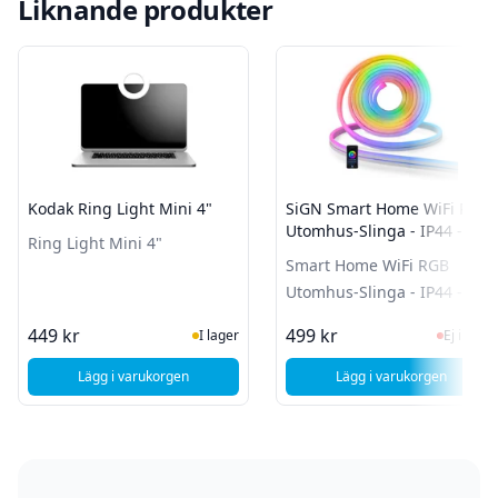
Liknande produkter
Kodak Ring Light Mini 4"
SiGN Smart Home WiFi RGB
Utomhus-Slinga - IP44 - 5m
Ring Light Mini 4"
Smart Home WiFi RGB
Utomhus-Slinga - IP44 - 5m
I Lager
Ej i la
449 kr
499 kr
I lager
Ej i lager
Lägg i varukorgen
Lägg i varukorgen
, Kodak Ring Light Mini 4"
, SiGN Smart Hom