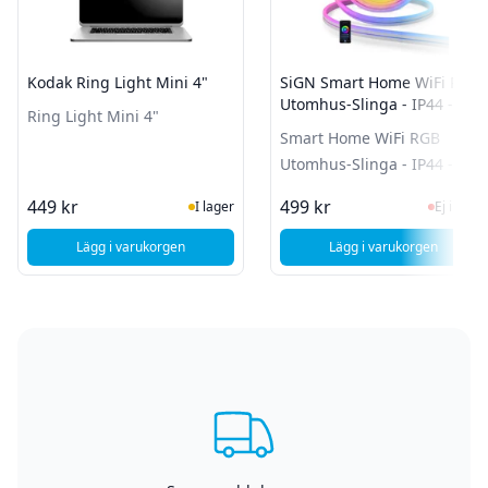
Kodak Ring Light Mini 4"
SiGN Smart Home WiFi RGB
Utomhus-Slinga - IP44 - 5m
Ring Light Mini 4"
Smart Home WiFi RGB
Utomhus-Slinga - IP44 - 5m
I Lager
Ej i la
449 kr
499 kr
I lager
Ej i lager
Lägg i varukorgen
Lägg i varukorgen
, Kodak Ring Light Mini 4"
, SiGN Smart Hom