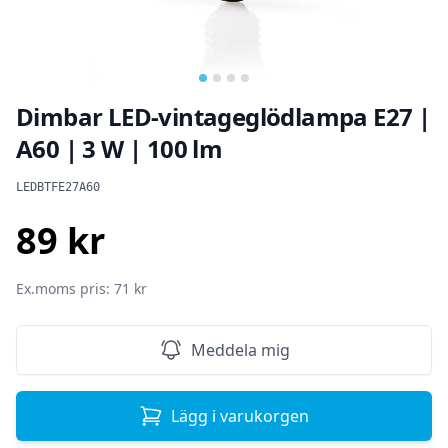
Dimbar LED-vintageglödlampa E27 |
A60 | 3 W | 100 lm
Produktinformation
LEDBTFE27A60
89 kr
SEK
Ex.moms pris: 71 kr
Meddela mig
Lägg i varukorgen