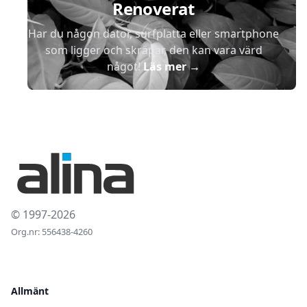
Renoverat
Har du någon dator, surfplatta eller smartphone
som ligger och skräpar, den kan vara värd
något!
Läs mer
→
© 1997-2026
Org.nr: 556438-4260
Allmänt