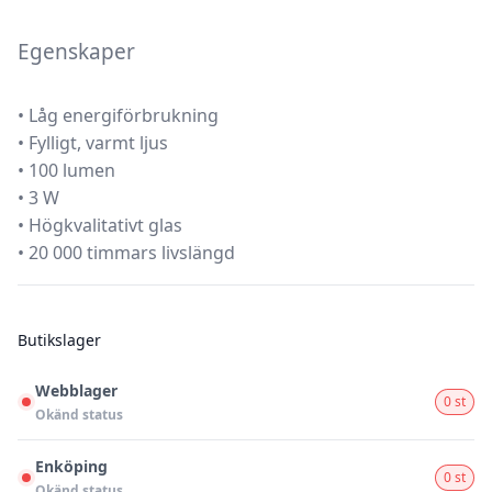
Egenskaper
• Låg energiförbrukning
• Fylligt, varmt ljus
• 100 lumen
• 3 W
• Högkvalitativt glas
• 20 000 timmars livslängd
Butikslager
Webblager
0 st
Okänd status
Enköping
0 st
Okänd status