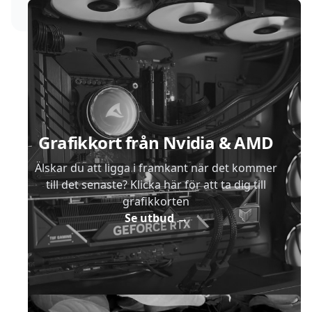
Sidfot
Grafikkort från Nvidia & AMD
Älskar du att ligga i framkant när det kommer
till det senaste? Klicka här för att ta dig till
grafikkorten
Se utbud
→