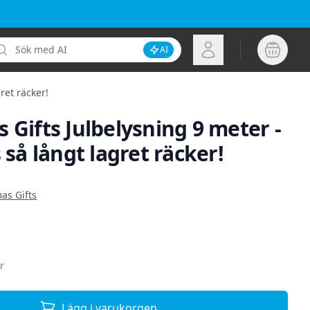
k
Logga in
AI
Inaktivera AI-sökning
ret räcker!
 Gifts Julbelysning 9 meter -
s så långt lagret räcker!
ion
as Gifts
r
Lägg i varukorgen