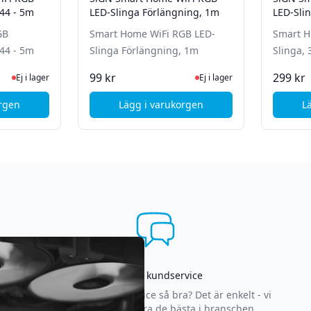
44 - 5m
LED-Slinga Förlängning, 1m
LED-Sli
GB
Smart Home WiFi RGB LED-
Smart H
44 - 5m
Slinga Förlängning, 1m
Slinga,
 lager, besök produktsidan för senaste status
Ej i lager, besök produktsida
99 kr
299 kr
Ej i lager
Ej i lager
orgen
Lägg i varukorgen
L
GN Smart Home WiFi RGB Utomhus-Slinga - IP44 - 5m
, SiGN Smart Home WiFi RGB LED
Asgrym kundservice
Varför är vår kundservice så bra? Det är enkelt - vi
strävar efter att vara de bästa i branschen