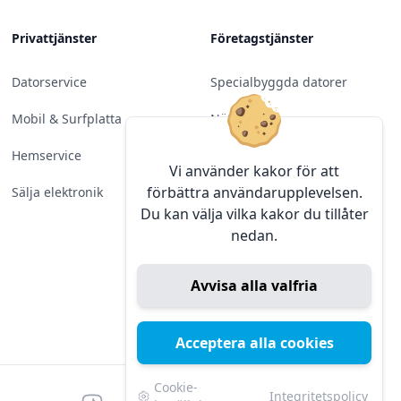
Privattjänster
Företagstjänster
Datorservice
Specialbyggda datorer
Mobil & Surfplatta
Nätverk
Hemservice
Molntjänster &
Vi använder kakor för att
Programvara
förbättra användarupplevelsen.
Sälja elektronik
Du kan välja vilka kakor du tillåter
Server & Backup
nedan.
Kameraövervakning
Avvisa alla valfria
Konferens & Public Display
Sälja elektronik
Acceptera alla cookies
Cookie-
Integritetspolicy