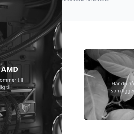
 & AMD
kommer till
Har du nå
g till
som ligge