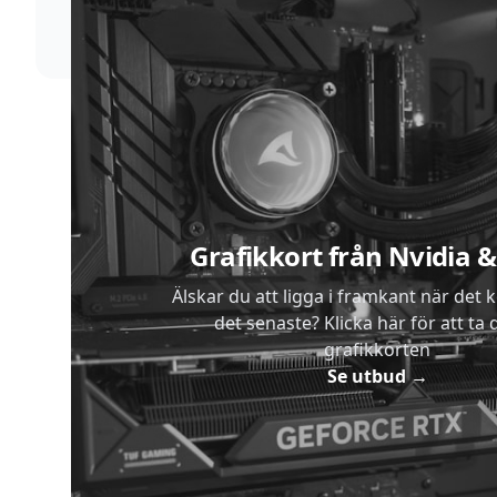
Sidfot
Grafikkort från Nvidia
Älskar du att ligga i framkant när det 
det senaste? Klicka här för att ta di
grafikkorten
Se utbud
→