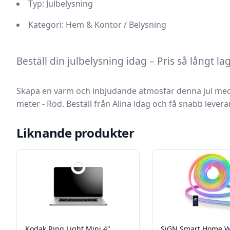
Typ:
Julbelysning
Kategori:
Hem & Kontor / Belysning
Beställ din julbelysning idag – Pris så långt la
Skapa en varm och inbjudande atmosfär denna jul me
meter - Röd
. Beställ från Alina idag och få snabb lever
Liknande produkter
Kodak Ring Light Mini 4"
SiGN Smart Home W