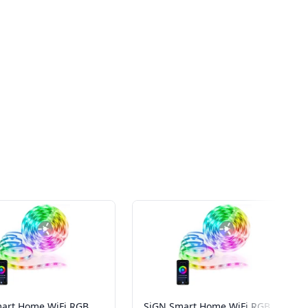
art Home WiFi RGB
SiGN Smart Home WiFi RGB