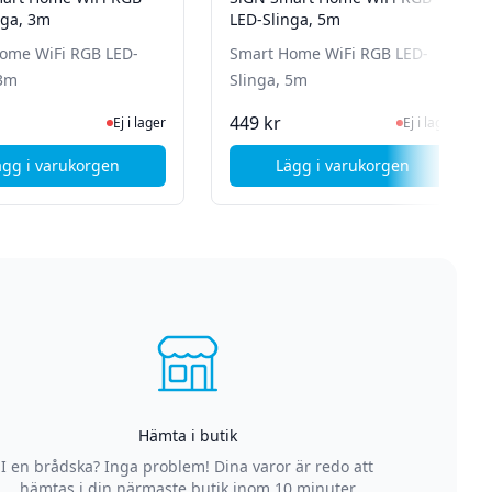
nga, 3m
LED-Slinga, 5m
ome WiFi RGB LED-
Smart Home WiFi RGB LED-
 3m
Slinga, 5m
n för senaste status
Ej i lager, besök produktsidan för senaste status
Ej i lager, besök 
449 kr
Ej i lager
Ej i lager
ägg i varukorgen
Lägg i varukorgen
-Slinga Förlängning, 1m
, SiGN Smart Home WiFi RGB LED-Slinga, 3m
, SiGN Smart Home 
Hämta i butik
I en brådska? Inga problem! Dina varor är redo att
hämtas i din närmaste butik inom 10 minuter