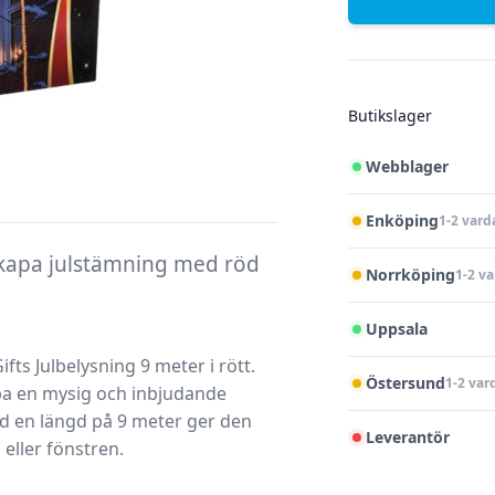
Butikslager
Webblager
Enköping
1-2 vard
 Skapa julstämning med röd
Norrköping
1-2 v
Uppsala
fts Julbelysning 9 meter i rött
.
Östersund
1-2 var
apa en mysig och inbjudande
 en längd på 9 meter ger den
Leverantör
 eller fönstren.