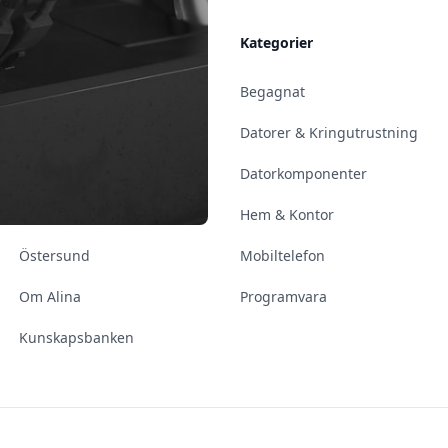
Allmänt
Kategorier
Kontakt & Öppettider
Begagnat
Uppsala
Datorer & Kringutrustning
Enköping
Datorkomponenter
Norrköping
Hem & Kontor
Östersund
Mobiltelefon
Om Alina
Programvara
Kunskapsbanken