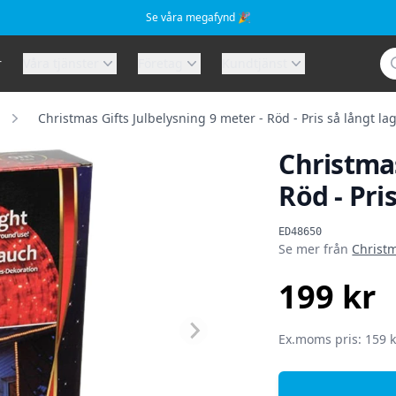
Se våra megafynd 🎉
Sö
r
Våra tjänster
Företag
Kundtjänst
Christmas Gifts Julbelysning 9 meter - Röd - Pris så långt lag
Christmas
Röd - Pri
Produktinformat
ED48650
Se mer från
Christm
199 kr
SEK
Ex.moms pris: 159 k