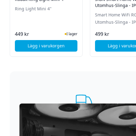
Utomhus-Slinga - IP
Ring Light Mini 4"
Smart Home WiFi R
Utomhus-Slinga - IP
I Lager
Ej i
449 kr
499 kr
I lager
Lägg i varukorgen
Lägg i varuk
, Kodak Ring Light Mini 4"
, Si
Supersnabb leverans
Vi förstår att du inte vill vänta. Därför packar och
skickar vi dina varor med blixtens hastighet