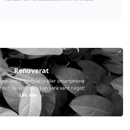
Renoverat
gon dator, surfplatta eller smartphone
r och skräpar, den kan vara värd något!
Läs mer
→