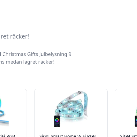
gret räcker!
d
Christmas Gifts Julbelysning 9
ans medan lagret räcker!
iFi RGB
SiGN Smart Home WiFi RGB
SiGN Sm