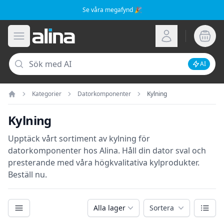
Se våra megafynd 🎉
Alina.se
Öppna meny
Logga in
Sök
AI
Inaktive
Kategorier
Datorkomponenter
Kylning
Hem
Kylning
Upptäck vårt sortiment av kylning för
datorkomponenter hos Alina. Håll din dator sval och
presterande med våra högkvalitativa kylprodukter.
Beställ nu.
Kategorier
Växla
Alla lager
Sortera