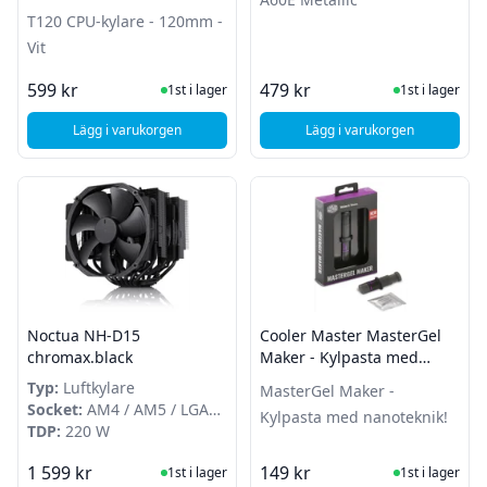
T120 CPU-kylare - 120mm -
Vit
I Lager
I Lager
599 kr
479 kr
1st i lager
1st i lager
Lägg i varukorgen
Lägg i varukorgen
, NZXT T120 CPU-kylare - 120mm - Vit
, Sama A60E Metallic
Noctua NH-D15
Cooler Master MasterGel
chromax.black
Maker - Kylpasta med
nanoteknik!
Typ:
Luftkylare
MasterGel Maker -
Socket:
AM4 / AM5 / LGA
Kylpasta med nanoteknik!
1700
TDP:
220 W
I Lager
I Lager
1 599 kr
149 kr
1st i lager
1st i lager