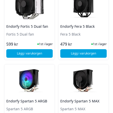
Endorfy Fortis 5 Dual fan
Endorfy Fera 5 Black
Fortis 5 Dual fan
Fera 5 Black
I Lager
I Lager
599 kr
479 kr
1st i lager
1st i lager
Lägg i varukorgen
Lägg i varukorgen
, Endorfy Fortis 5 Dual fan
, Endorfy Fera 5 Blac
Endorfy Spartan 5 ARGB
Endorfy Spartan 5 MAX
Spartan 5 ARGB
Spartan 5 MAX