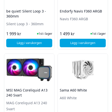
be quiet! Silent Loop 3 -
Endorfy Navis F360 ARGB
360mm
Navis F360 ARGB
Silent Loop 3 - 360mm
I Lager
I Lager
1 999 kr
1 499 kr
1st i lager
1st i lager
Lägg i varukorgen
Lägg i varukorgen
, be quiet! Silent Loop 3 - 360mm
, Endorfy Navis F360
MSI MAG Coreliquid A13
Sama A60 White
240 Svart
A60 White
MAG Coreliquid A13 240
Svart