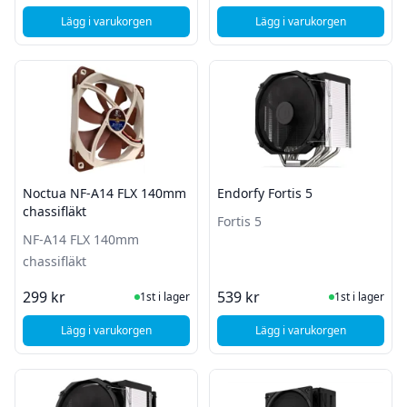
Lägg i varukorgen
Lägg i varukorgen
, Noctua NH-D15 chromax.black
, Cooler Master Mast
Noctua NF-A14 FLX 140mm
Endorfy Fortis 5
chassifläkt
Fortis 5
NF-A14 FLX 140mm
chassifläkt
I Lager
I Lager
299 kr
539 kr
1st i lager
1st i lager
Lägg i varukorgen
Lägg i varukorgen
, Noctua NF-A14 FLX 140mm chassifläkt
, Endorfy Fortis 5