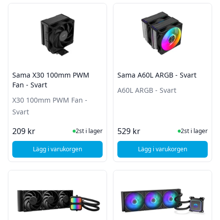
Filter
Produkter
Sama X30 100mm PWM
Sama A60L ARGB - Svart
Fan - Svart
A60L ARGB - Svart
X30 100mm PWM Fan -
Svart
I Lager
I Lager
209 kr
529 kr
2st i lager
2st i lager
Lägg i varukorgen
Lägg i varukorgen
, Sama X30 100mm PWM Fan - Svart
, Sama A60L ARGB - 