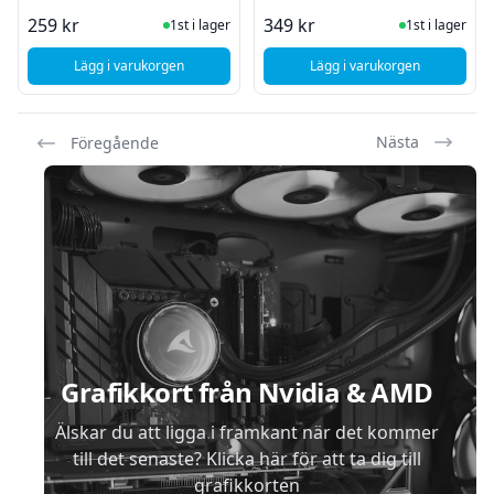
I Lager
I Lager
259 kr
349 kr
1st i lager
1st i lager
Lägg i varukorgen
Lägg i varukorgen
, Endorfy Spartan 5 ARGB
, Endorfy Spartan 5 
Nästa
Föregående
Sidfot
Grafikkort från Nvidia & AMD
Älskar du att ligga i framkant när det kommer
till det senaste? Klicka här för att ta dig till
grafikkorten