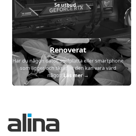
Se utbud
→
Renoverat
Har du någon dator, surfplatta eller smartphone
som ligger och skräpar, den kan vara värd
något!
Läs mer
→