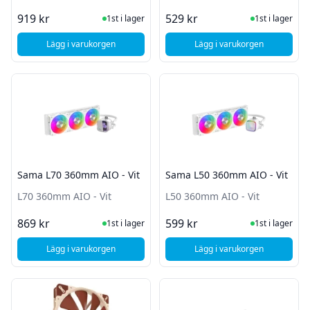
I Lager
I Lager
919 kr
529 kr
1st i lager
1st i lager
Lägg i varukorgen
Lägg i varukorgen
, MSI MAG Coreliquid A13 240 Svart
, Sama A60 White
Sama L70 360mm AIO - Vit
Sama L50 360mm AIO - Vit
L70 360mm AIO - Vit
L50 360mm AIO - Vit
I Lager
I Lager
869 kr
599 kr
1st i lager
1st i lager
Lägg i varukorgen
Lägg i varukorgen
, Sama L70 360mm AIO - Vit
, Sama L50 360mm AI