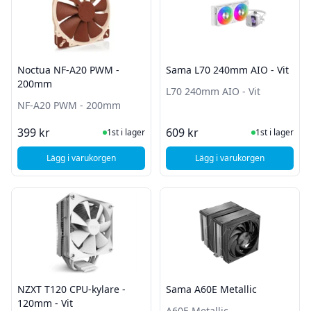
Noctua NF-A20 PWM -
Sama L70 240mm AIO - Vit
200mm
L70 240mm AIO - Vit
NF-A20 PWM - 200mm
I Lager
I Lager
399 kr
609 kr
1st i lager
1st i lager
Lägg i varukorgen
Lägg i varukorgen
, Noctua NF-A20 PWM - 200mm
, Sama L70 240mm AI
NZXT T120 CPU-kylare -
Sama A60E Metallic
120mm - Vit
A60E Metallic