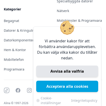
Specialbyggda datorer
Kategorier
Nätverk
Molntjänster & Programvara
Begagnat
Server & Backup
Datorer & Kringutrustning
Kameraövervakning
Datorkomponenter
Vi använder kakor för att
förbättra användarupplevelsen.
Konferens & Public Display
Hem & Kontor
Du kan välja vilka kakor du tillåter
nedan.
Sälja elektronik
Mobiltelefon
Programvara
Avvisa alla valfria
Acceptera alla cookies
Tiktok
Facebook
Instagram
YouTube
Mörkt läge
Mörkt läge
Cookie-
Integritetspolicy
inställningar
Alina © 1997-2026