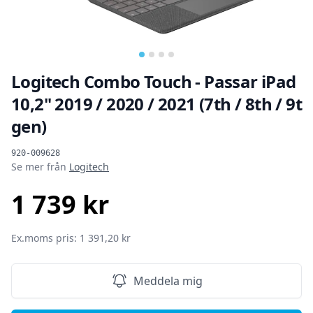
Logitech Combo Touch - Passar iPad
10,2" 2019 / 2020 / 2021 (7th / 8th / 9t
gen)
Produktinformation
920-009628
Se mer från
Logitech
1 739 kr
SEK
Ex.moms pris: 1 391,20 kr
Meddela mig