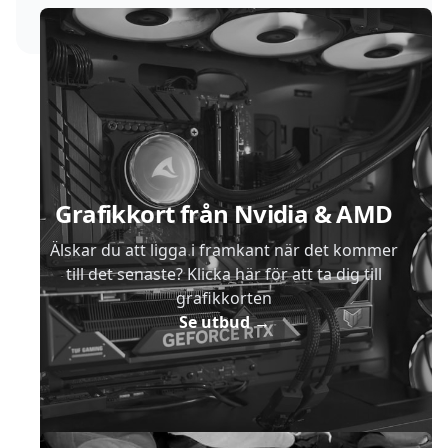
Sidfot
Grafikkort från Nvidia & AMD
Älskar du att ligga i framkant när det kommer
till det senaste? Klicka här för att ta dig till
grafikkorten
Se utbud
→