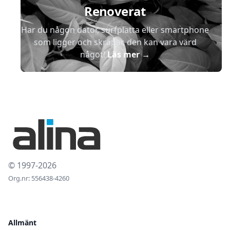
Renoverat
Har du någon dator, surfplatta eller smartphone
som ligger och skräpar, den kan vara värd
något!
Läs mer
→
© 1997-2026
Org.nr: 556438-4260
Allmänt