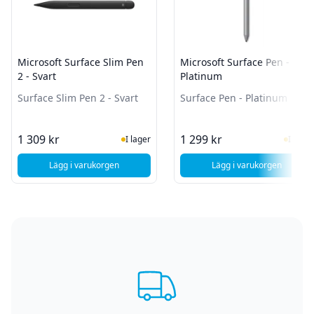
Microsoft Surface Slim Pen
Microsoft Surface Pen -
2 - Svart
Platinum
Surface Slim Pen 2 - Svart
Surface Pen - Platinum
I Lager
I Lag
1 309 kr
1 299 kr
I lager
I lager
Lägg i varukorgen
Lägg i varukorgen
, Microsoft Surface Slim Pen 2 - Svart
, Microsoft Surfa