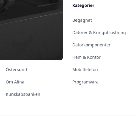
Allmänt
Kategorier
Kontakt & Öppettider
Begagnat
Uppsala
Datorer & Kringutrustning
Enköping
Datorkomponenter
Norrköping
Hem & Kontor
Östersund
Mobiltelefon
Om Alina
Programvara
Kunskapsbanken