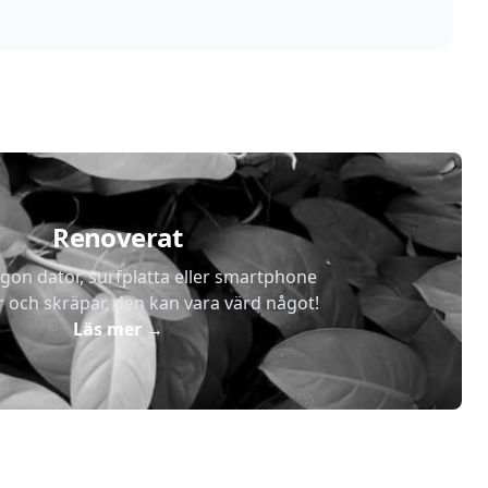
Renoverat
gon dator, surfplatta eller smartphone
r och skräpar, den kan vara värd något!
Läs mer
→