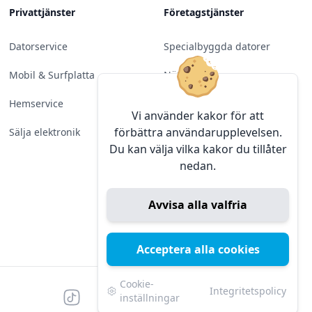
Privattjänster
Företagstjänster
Datorservice
Specialbyggda datorer
Mobil & Surfplatta
Nätverk
Hemservice
Molntjänster &
Vi använder kakor för att
Programvara
förbättra användarupplevelsen.
Sälja elektronik
Du kan välja vilka kakor du tillåter
Server & Backup
nedan.
Kameraövervakning
Avvisa alla valfria
Konferens & Public Display
Sälja elektronik
Acceptera alla cookies
Cookie-
Integritetspolicy
Tiktok
Facebook
Instagram
YouTube
Mörk
Mörkt läge
inställningar