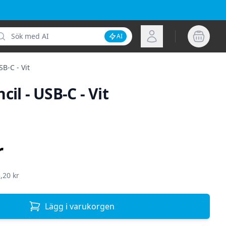
k
Logga in
AI
Inaktivera AI-sökning
SB-C - Vit
cil - USB-C - Vit
ion
r
,20 kr
Lägg i varukorgen