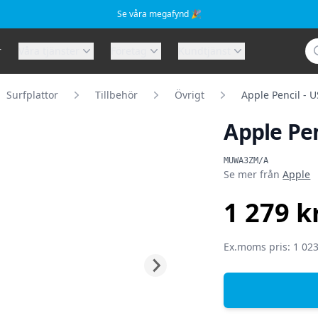
Se våra megafynd 🎉
Sö
r
Våra tjänster
Företag
Kundtjänst
Surfplattor
Tillbehör
Övrigt
Apple Pencil - U
Apple Pen
Produktinformat
MUWA3ZM/A
Se mer från
Apple
1 279 k
SEK
Ex.moms pris: 1 023