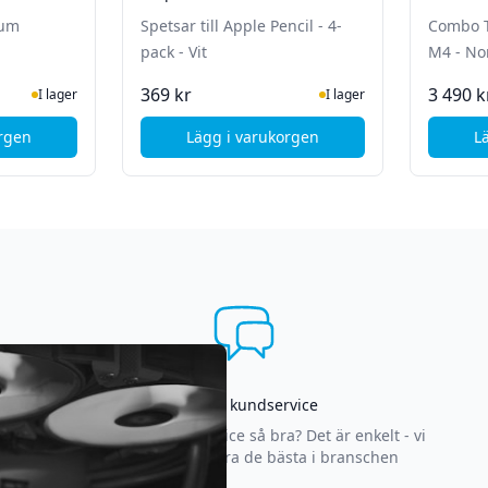
Grafitgr
num
Spetsar till Apple Pencil - 4-
Combo T
pack - Vit
M4 - Nor
ger
I Lager
369 kr
3 490 k
I lager
I lager
orgen
Lägg i varukorgen
L
crosoft Surface Pen - Platinum
, Apple Spetsar till Apple Pencil -
Asgrym kundservice
Varför är vår kundservice så bra? Det är enkelt - vi
strävar efter att vara de bästa i branschen