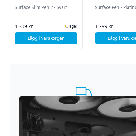
Surface Slim Pen 2 - Svart
Surface Pen - Plati
I Lager
I La
1 309 kr
1 299 kr
I lager
Lägg i varukorgen
Lägg i varuk
, Microsoft Surface Slim Pen 2 - Svart
, Mi
Supersnabb leverans
Vi förstår att du inte vill vänta. Därför packar och
skickar vi dina varor med blixtens hastighet