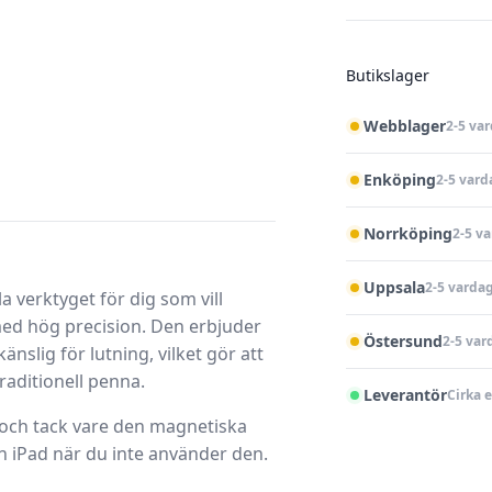
Butikslager
Webblager
2-5 va
Enköping
2-5 vard
Norrköping
2-5 v
Uppsala
2-5 varda
a verktyget för dig som vill
ed hög precision. Den erbjuder
Östersund
2-5 var
nslig för lutning, vilket gör att
aditionell penna.
Leverantör
Cirka 
 och tack vare den magnetiska
n iPad när du inte använder den.