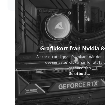
Sidfot
Grafikkort från Nvidia
Älskar du att ligga i framkant när det 
det senaste? Klicka här för att ta di
grafikkorten
Se utbud
→