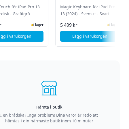
å
Svart
ouch för iPad Pro 13
Magic Keyboard för iPad Pro
disk - Grafitgrå
13 (2024) - Svenskt - Svart
I Lager
I Lager
r
5 499 kr
I lager
I lager
ägg i varukorgen
Lägg i varukorgen
 4-pack - Vit
, Logitech Combo Touch för iPad Pro 13 M4 - Nordisk - Grafi
, Apple Magic Keyboa
Hämta i butik
I en brådska? Inga problem! Dina varor är redo att
hämtas i din närmaste butik inom 10 minuter