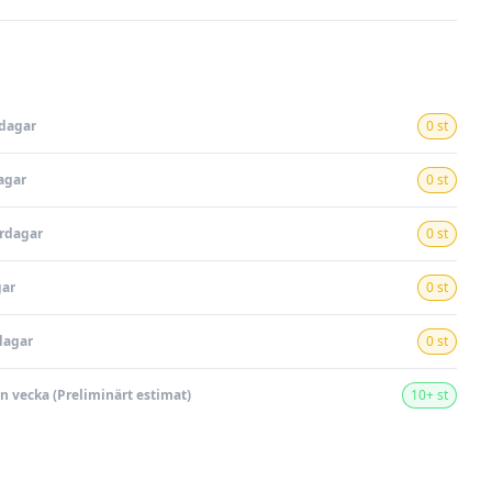
rdagar
0 st
agar
0 st
ardagar
0 st
gar
0 st
dagar
0 st
en vecka (Preliminärt estimat)
10+ st