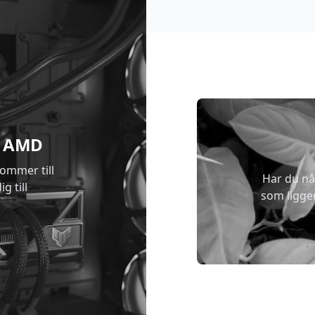
 & AMD
kommer till
Har du nå
g till
som ligge