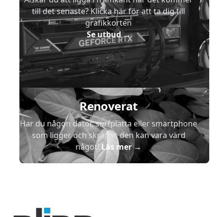
till det senaste? Klicka här för att ta dig till
grafikkorten
Se utbud
→
Renoverat
Har du någon dator, surfplatta eller smartphone
som ligger och skräpar, den kan vara värd
något!
Läs mer
→