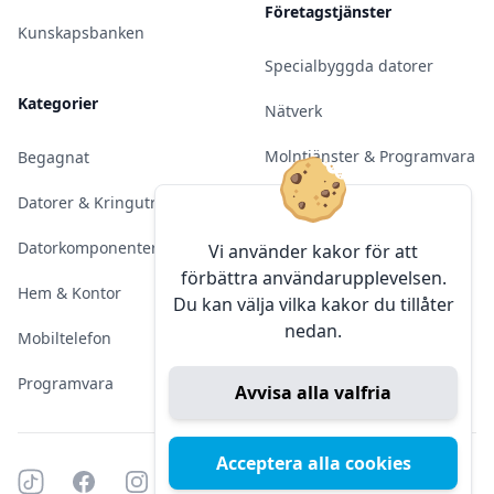
Företagstjänster
Kunskapsbanken
Specialbyggda datorer
Kategorier
Nätverk
Molntjänster & Programvara
Begagnat
Server & Backup
Datorer & Kringutrustning
Kameraövervakning
Datorkomponenter
Vi använder kakor för att
förbättra användarupplevelsen.
Konferens & Public Display
Hem & Kontor
Du kan välja vilka kakor du tillåter
nedan.
Sälja elektronik
Mobiltelefon
Programvara
Avvisa alla valfria
Acceptera alla cookies
Tiktok
Facebook
Instagram
YouTube
Mörkt läge
Mörkt läge