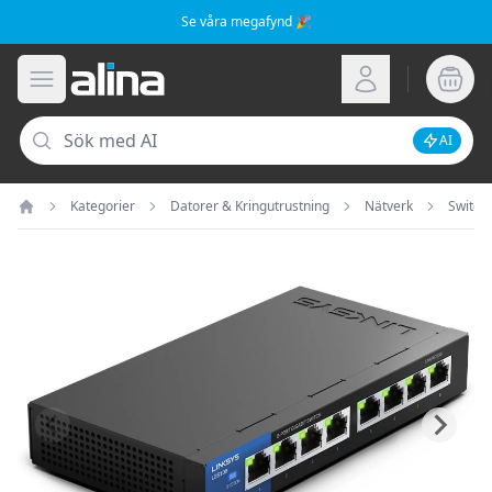
Se våra megafynd 🎉
Alina.se
Öppna meny
Logga in
Sök
AI
Inaktive
Kategorier
Datorer & Kringutrustning
Nätverk
Switch
Hem