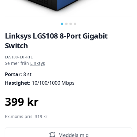
Linksys LGS108 8-Port Gigabit
Switch
Produktinformation
LGS108-EU-RTL
Se mer från
Linksys
Portar:
8 st
Hastighet:
10/100/1000 Mbps
399 kr
SEK
Ex.moms pris: 319 kr
Meddela mig