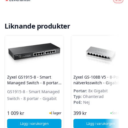
Liknande produkter
Zyxel GS1915-8 - Smart
Zyxel GS-108B V5 - 8-Portars
Managed Switch - 8 portar -
nätverksswitch - Gigabit
Gigabit
Ethernet
Portar:
8x Gigabit
GS1915-8 - Smart Managed
Typ:
Ohanterad
Switch - 8 portar - Gigabit
PoE:
Nej
I Lager
I Lager
1 009 kr
399 kr
I lager
5st i lager
Lägg i varukorgen
Lägg i varukorgen
, Zyxel GS1915-8 - Smart Managed Switch - 8 portar - Gigab
, Zyxel GS-108B V