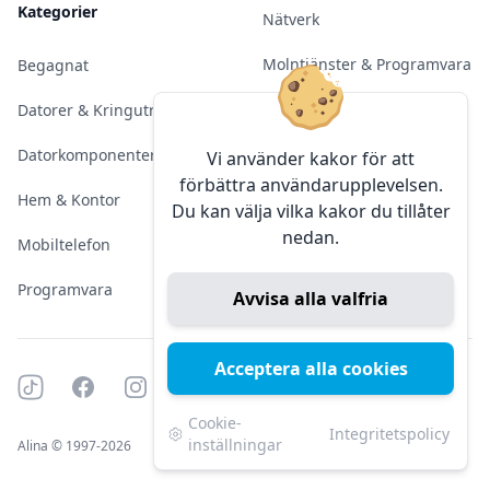
Kategorier
Nätverk
Molntjänster & Programvara
Begagnat
Server & Backup
Datorer & Kringutrustning
Kameraövervakning
Datorkomponenter
Vi använder kakor för att
förbättra användarupplevelsen.
Konferens & Public Display
Hem & Kontor
Du kan välja vilka kakor du tillåter
nedan.
Sälja elektronik
Mobiltelefon
Programvara
Avvisa alla valfria
Acceptera alla cookies
Tiktok
Facebook
Instagram
YouTube
Mörkt läge
Mörkt läge
Cookie-
Integritetspolicy
inställningar
Alina © 1997-2026