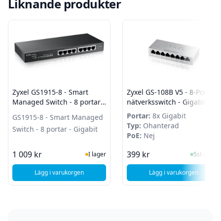
Liknande produkter
Zyxel GS1915-8 - Smart
Zyxel GS-108B V5 - 8-Portars
Managed Switch - 8 portar -
nätverksswitch - Gigabit
Gigabit
Ethernet
Portar:
8x Gigabit
GS1915-8 - Smart Managed
Typ:
Ohanterad
Switch - 8 portar - Gigabit
PoE:
Nej
I Lager
I Lager
1 009 kr
399 kr
I lager
5st i lager
Lägg i varukorgen
Lägg i varukorgen
, Zyxel GS1915-8 - Smart Managed Switch - 8 portar - Gigab
, Zyxel GS-108B V