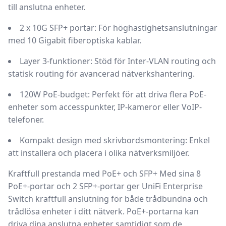
till anslutna enheter.
2 x 10G SFP+ portar:
För höghastighetsanslutningar
med 10 Gigabit fiberoptiska kablar.
Layer 3-funktioner:
Stöd för Inter-VLAN routing och
statisk routing för avancerad nätverkshantering.
120W PoE-budget:
Perfekt för att driva flera PoE-
enheter som accesspunkter, IP-kameror eller VoIP-
telefoner.
Kompakt design med skrivbordsmontering:
Enkel
att installera och placera i olika nätverksmiljöer.
Kraftfull prestanda med PoE+ och SFP+
Med sina 8
PoE+-portar och 2 SFP+-portar ger UniFi Enterprise
Switch kraftfull anslutning för både trådbundna och
trådlösa enheter i ditt nätverk. PoE+-portarna kan
driva dina anslutna enheter samtidigt som de