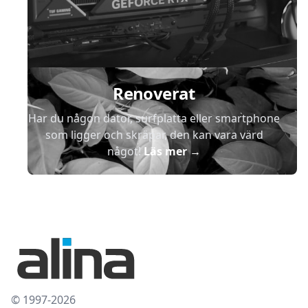
Renoverat
Har du någon dator, surfplatta eller smartphone
som ligger och skräpar, den kan vara värd
något!
Läs mer
→
© 1997-2026