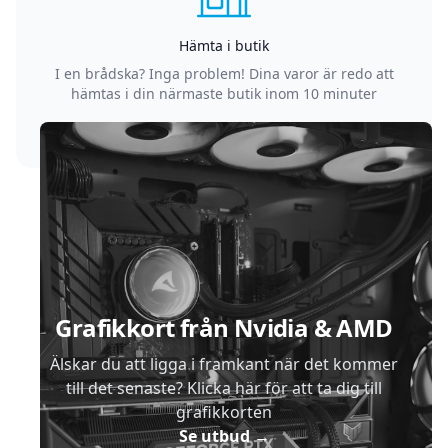
Hämta i butik
I en brådska? Inga problem! Dina varor är redo att
hämtas i din närmaste butik inom 10 minuter
Sidfot
Grafikkort från Nvidia & AMD
Älskar du att ligga i framkant när det kommer
till det senaste? Klicka här för att ta dig till
grafikkorten
Se utbud
→