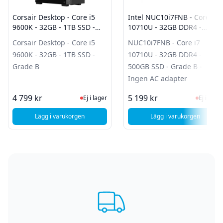
Corsair Desktop - Core i5
Intel NUC10i7FNB - Core i7
9600K - 32GB - 1TB SSD -
10710U - 32GB DDR4 -
Grade B
500GB SSD - Grade B -
Corsair Desktop - Core i5
NUC10i7FNB - Core i7
Ingen AC adapter
9600K - 32GB - 1TB SSD -
10710U - 32GB DDR4 -
Grade B
500GB SSD - Grade B -
Ingen AC adapter
Ej i lager, besök produktsidan för sen
Ej i la
4 799 kr
5 199 kr
Ej i lager
Ej i lager
Lägg i varukorgen
Lägg i varukorgen
, Corsair Desktop - Core i5 9600K - 32GB - 1TB SSD - Grade
, Intel NUC10i7F