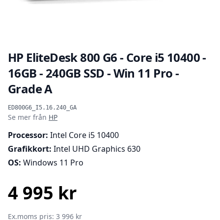
HP EliteDesk 800 G6 - Core i5 10400 -
16GB - 240GB SSD - Win 11 Pro -
Grade A
Produktinformation
ED800G6_I5.16.240_GA
Se mer från
HP
Processor:
Intel Core i5 10400
Grafikkort:
Intel UHD Graphics 630
OS:
Windows 11 Pro
4 995 kr
SEK
Ex.moms pris: 3 996 kr