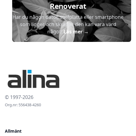
Renoverat
Har du någon dator, surfplatta eller smartphone
som ligger och skräpar, den kan vara värd
något!
Läs mer
→
© 1997-2026
Org.nr: 556438-4260
Allmänt