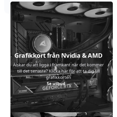
Sidfot
Grafikkort från Nvidia & AMD
Älskar du att ligga i framkant när det kommer
till det senaste? Klicka här för att ta dig till
grafikkorten
Se utbud
→