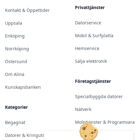
Privattjänster
Kontakt & Öppettider
Datorservice
Uppsala
Mobil & Surfplatta
Enköping
Hemservice
Norrköping
Sälja elektronik
Östersund
Om Alina
Företagstjänster
Kunskapsbanken
Specialbyggda datorer
Kategorier
Nätverk
Molntjänster & Programvara
Begagnat
Server & Backup
Datorer & Kringutrustning