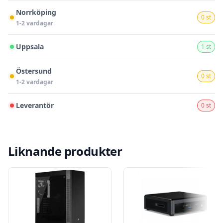
Norrköping
0 st
1-2 vardagar
Uppsala
1 st
Östersund
0 st
1-2 vardagar
Leverantör
0 st
Liknande produkter