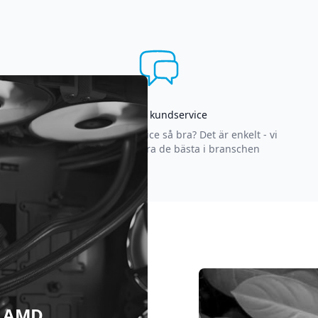
Asgrym kundservice
Varför är vår kundservice så bra? Det är enkelt - vi
strävar efter att vara de bästa i branschen
 & AMD