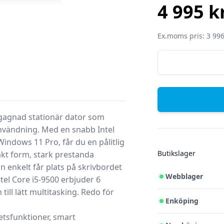
4 995 k
SEK
Ex.moms pris: 3 996
gagnad stationär dator
som
nvändning. Med en snabb
Intel
Windows 11 Pro
, får du en pålitlig
Butikslager
t form, stark prestanda
n enkelt får plats på skrivbordet
Webblager
tel Core i5-9500 erbjuder 6
till lätt multitasking.
Redo för
Enköping
tsfunktioner, smart