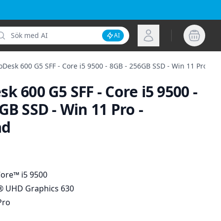
k
Logga in
AI
Inaktivera AI-sökning
oDesk 600 G5 SFF - Core i5 9500 - 8GB - 256GB SSD - Win 11 Pro - 
k 600 G5 SFF - Core i5 9500 -
GB SSD - Win 11 Pro -
ad
ion
1
Core™ i5 9500
® UHD Graphics 630
Pro