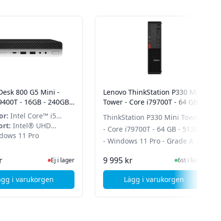
Desk 800 G5 Mini -
Lenovo ThinkStation P330 Mini
 9400T - 16GB - 240GB
Tower - Core i79700T - 64 GB -
n 10 Pro - Grade A
512GB - Windows 11 Pro -
or:
Intel Core™ i5
ThinkStation P330 Mini Tower
Grade A
ort:
Intel® UHD
- Core i79700T - 64 GB - 512GB
s 630
ows 11 Pro
- Windows 11 Pro - Grade A
n för senaste status
Ej i lager, besök produktsidan för senaste status
I Lager
r
9 995 kr
Ej i lager
6st i lager
ägg i varukorgen
Lägg i varukorgen
B - Ingen AC adapter
D + 480 GB SSD 32 GB TOWER QUADRO P1000 Grade A
, HP EliteDesk 800 G5 Mini - Core i5 9400T - 16GB - 240GB S
, Lenovo ThinkStatio