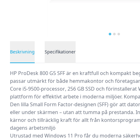
Beskrivning
Specifikationer
Produktbeskrivning
HP ProDesk 800 G5 SFF är en kraftfull och kompakt
be
passar utmärkt för både hemmakontor och företagsa
Core i5-9500-processor
,
256 GB SSD
och förinstallerat
plattform för effektivt arbete i moderna miljöer.
Kompak
Den lilla Small Form Factor-designen (SFF) gör att dator
eller under skärmen – utan att tumma på prestanda. In
kärnor och tillräcklig kraft för allt från kontorsprogram 
dagens arbetsmiljö
Utrustad med
Windows 11 Pro
får du moderna säkerhe