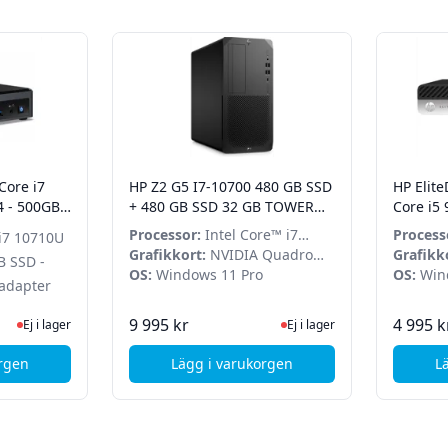
Core i7
HP Z2 G5 I7-10700 480 GB SSD
HP Elite
 - 500GB
+ 480 GB SSD 32 GB TOWER
Core i5
en AC
QUADRO P1000 Grade A
SSD - Wi
Processor:
Intel Core™ i7
Process
i7 10710U
10700K
Grafikkort:
NVIDIA Quadro
9500T
Grafikk
B SSD -
P1000
OS:
Windows 11 Pro
Graphic
OS:
Wind
 adapter
te status
 lager, besök produktsidan för senaste status
Ej i lager, besök produktsida
9 995 kr
4 995 k
Ej i lager
Ej i lager
orgen
Lägg i varukorgen
L
TB SSD - Grade B
tel NUC10i7FNB - Core i7 10710U - 32GB DDR4 - 500GB SSD - Grade 
, HP Z2 G5 I7-10700 480 GB SS