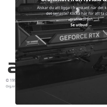
Älskar du att ligga i framkant när det 
det senaste? Klicka här för att ta di
grafikkorten
Se utbud
→
© 1997-2026
Org.nr: 556438-4260