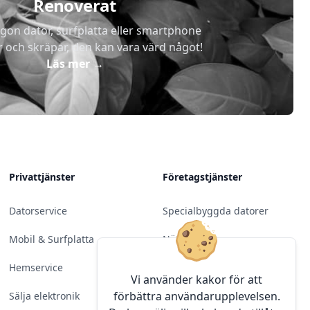
Renoverat
gon dator, surfplatta eller smartphone
r och skräpar, den kan vara värd något!
Läs mer
→
Privattjänster
Företagstjänster
Datorservice
Specialbyggda datorer
Mobil & Surfplatta
Nätverk
Hemservice
Molntjänster &
Vi använder kakor för att
Programvara
förbättra användarupplevelsen.
Sälja elektronik