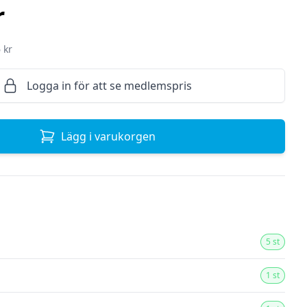
r
 kr
Logga in för att se medlemspris
Lägg i varukorgen
5 st
1 st