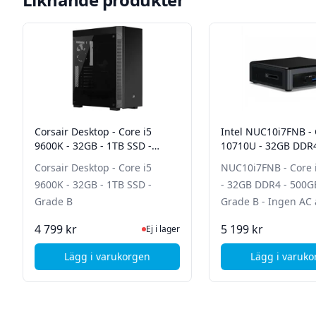
Corsair Desktop - Core i5
Intel NUC10i7FNB - 
9600K - 32GB - 1TB SSD -
10710U - 32GB DDR4
Grade B
SSD - Grade B - Ing
Corsair Desktop - Core i5
NUC10i7FNB - Core 
adapter
9600K - 32GB - 1TB SSD -
- 32GB DDR4 - 500G
Grade B
Grade B - Ingen AC
Ej i lager, besök produktsidan för senas
Ej i
4 799 kr
5 199 kr
Ej i lager
Lägg i varukorgen
Lägg i varuk
, Corsair Desktop - Core i5 9600K - 32GB - 1
, In