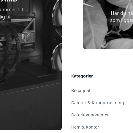
kommer till
Har du nå
g till
som ligge
Allmänt
Kategorier
Kontakt & Öppettider
Begagnat
Uppsala
Datorer & Kringutrustning
Enköping
Datorkomponenter
Norrköping
Hem & Kontor