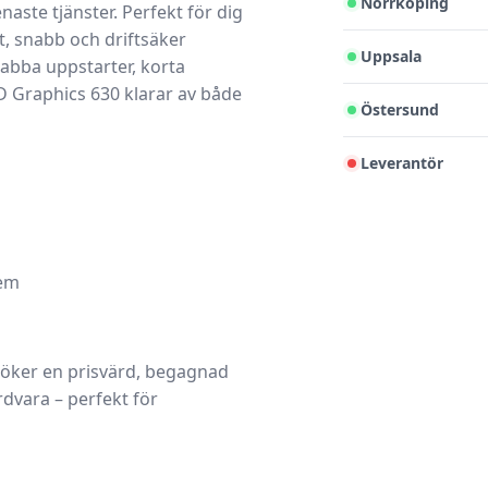
Norrköping
aste tjänster. Perfekt för dig
t, snabb och driftsäker
Uppsala
snabba uppstarter, korta
HD Graphics 630 klarar av både
Östersund
Leverantör
tem
söker
en prisvärd, begagnad
rdvara
– perfekt för