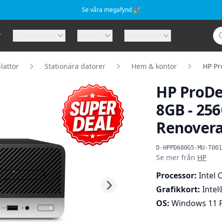
Se våra megafynd 🎉
Sö
r
Våra tjänster
Företag
Kundtjänst
lattor
Stationära datorer
Hem & kontor
HP Pr
HP ProDes
8GB - 256
Renover
Produktinformat
D-HPPD600G5-MU-T00
Se mer från
HP
Processor:
Intel 
Grafikkort:
Intel
OS:
Windows 11 