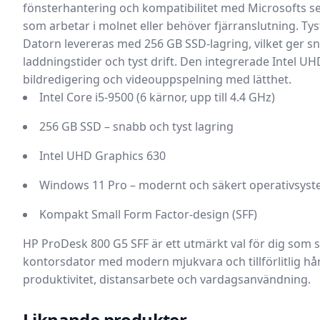
fönsterhantering och kompatibilitet med Microsofts sen
som arbetar i molnet eller behöver fjärranslutning.
Tys
Datorn levereras med
256 GB SSD-lagring
, vilket ger 
laddningstider och tyst drift. Den integrerade Intel U
bildredigering och videouppspelning med lätthet.
Intel Core i5-9500 (6 kärnor, upp till 4.4 GHz)
256 GB SSD – snabb och tyst lagring
Intel UHD Graphics 630
Windows 11 Pro – modernt och säkert operativsys
Kompakt Small Form Factor-design (SFF)
HP ProDesk 800 G5 SFF är ett utmärkt val för dig som 
kontorsdator med modern mjukvara och tillförlitlig hå
produktivitet, distansarbete och vardagsanvändning.
Liknande produkter