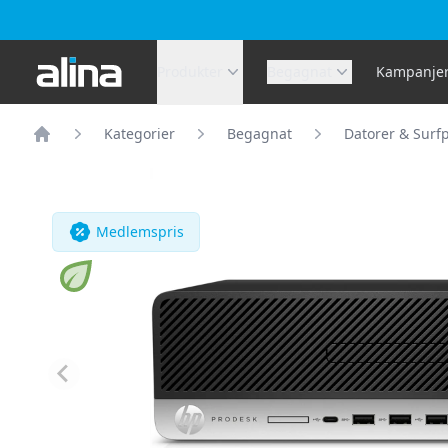
Alina.se
Produkter
Begagnat
Kampanje
Kategorier
Begagnat
Datorer & Surfp
Hem
Medlemspris