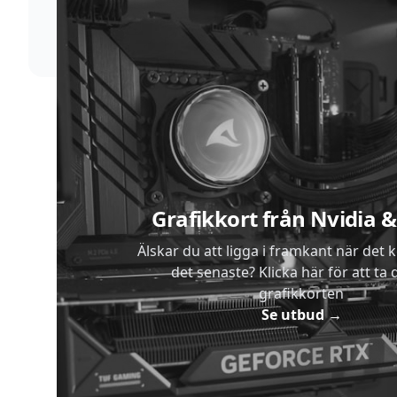
skickar vi dina varor med blixtens hastighet
Sidfot
Grafikkort från Nvidia
Älskar du att ligga i framkant när det 
det senaste? Klicka här för att ta di
grafikkorten
Se utbud
→