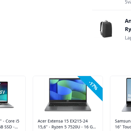
Sv
An
Ry
La
-17%
 - Core i5
Acer Extensa 15 EX215-24
Samsung
GB SSD -
15,6" - Ryzen 5 7520U - 16 GB -
16" Touc