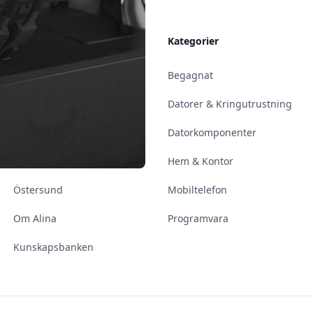
Allmänt
Kategorier
Kontakt & Öppettider
Begagnat
Uppsala
Datorer & Kringutrustning
Enköping
Datorkomponenter
Norrköping
Hem & Kontor
Östersund
Mobiltelefon
Om Alina
Programvara
Kunskapsbanken