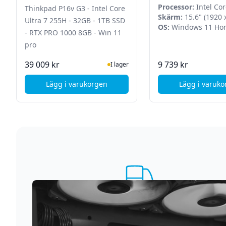
- 1TB SSD - RTX PRO 1000 8GB
Windows 11 Home
Processor:
Intel Cor
Thinkpad P16v G3 - Intel Core
- Win 11 pro
Skärm:
15.6" (1920 
Ultra 7 255H - 32GB - 1TB SSD
OS:
Windows 11 Ho
- RTX PRO 1000 8GB - Win 11
pro
I Lager
I La
39 009 kr
9 739 kr
I lager
Lägg i varukorgen
Lägg i varuk
, Lenovo Thinkpad P16v G3 - Intel Core Ultr
, MS
Supersnabb leverans
Vi förstår att du inte vill vänta. Därför packar och