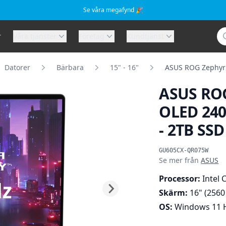
Se våra megafynd 🎉
Sö
r
Våra tjänster
Företag
Kundtjänst
Datorer
Bärbara
15" - 16"
ASUS ROG Zephyru
ASUS ROG
OLED 240H
- 2TB SSD
Produktinformat
GU605CX-QR075W
Se mer från
ASUS
Processor:
Intel 
Skärm:
16" (2560
OS:
Windows 11