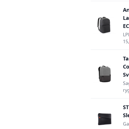
An
La
E
LP
15
Ta
C
Sv
Sa
ry
S
Sl
Ga