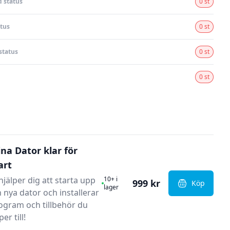
 status
0 st
tus
0 st
status
0 st
0 st
ina Dator klar för
art
I Lager
 hjälper dig att starta upp
10+ i
999 kr
Köp
, Alina Dato
lager
n nya dator och installerar
ogram och tillbehör du
er till!