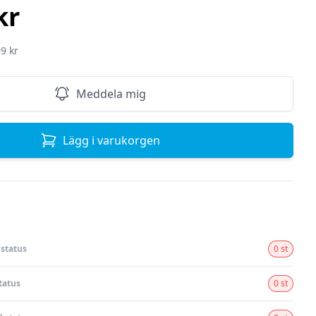
kr
9 kr
Meddela mig
Lägg i varukorgen
status
0 st
tatus
0 st