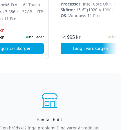
1TB SSD - Win 11 Pro
512GB - Intel Graphics -
Processor:
Intel Core Ultra 5
ook6 Pro - 16" Touch -
Windows 11 Pro
225U
Skärm:
15.6" (1920 × 1080)
ra 7 356H - 32GB - 1TB
OS:
Windows 11 Pro
in 11 Pro
kr
I Lager
I Lager
kr
14 995 kr
9st i lager
I lager
ägg i varukorgen
Lägg i varukorgen
11 Home
" - Ryzen 5 7520U - 16 GB - 512 GB SSD - Windows 11 Pro
, Samsung Galaxy Book6 Pro - 16" Touch - Core Ultra 7 356H
, Samsung Galaxy Boo
Hämta i butik
I en brådska? Inga problem! Dina varor är redo att