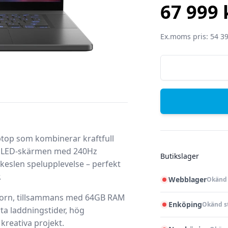
67 999 
SEK
Ex.moms pris: 54 39
op som kombinerar kraftfull
 OLED-skärmen med 240Hz
Butikslager
lkeslen spelupplevelse – perfekt
.
Webblager
Okänd 
essorn, tillsammans med 64GB RAM
Enköping
Okänd s
ta laddningstider, hög
kreativa projekt.