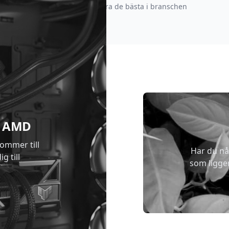
strävar efter att vara de bästa i branschen
 & AMD
kommer till
Har du nå
g till
som ligge