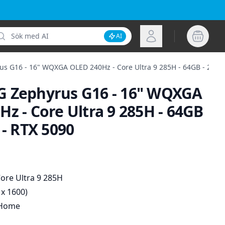
k
Logga in
AI
Inaktivera AI-sökning
s G16 - 16" WQXGA OLED 240Hz - Core Ultra 9 285H - 64GB - 2TB S
 Zephyrus G16 - 16" WQXGA
z - Core Ultra 9 285H - 64GB
 - RTX 5090
ion
Core Ultra 9 285H
 x 1600)
 Home