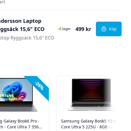
art
dersson Laptop
I Lager
ggsäck 15,6" ECO
499 kr
Köp
I lager
, Andersso
ptop Ryggsäck 15,6" ECO
-26%
 Galaxy Book6 Pro -
Samsung Galaxy Book5 15.6" -
h - Core Ultra 7 356H -
Core Ultra 5 225U - 8GB -