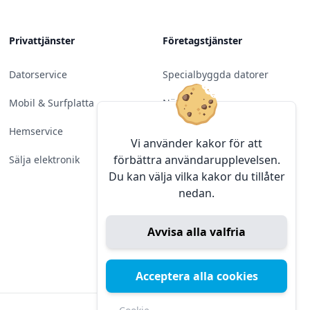
Privattjänster
Företagstjänster
Datorservice
Specialbyggda datorer
Mobil & Surfplatta
Nätverk
Hemservice
Molntjänster &
Vi använder kakor för att
Programvara
förbättra användarupplevelsen.
Sälja elektronik
Du kan välja vilka kakor du tillåter
Server & Backup
nedan.
Kameraövervakning
Avvisa alla valfria
Konferens & Public Display
Sälja elektronik
Acceptera alla cookies