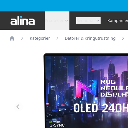
Alina.se
Produkter
Begagnat
Kampanje
Kategorier
Datorer & Kringutrustning
Hem