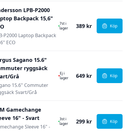
dersson LPB-P2000
ptop Backpack 15,6"
I Lager
7st i
389 kr
CO
Köp
, Andersso
lager
B-P2000 Laptop Backpack
,6" ECO
rgus Sagano 15.6"
ommuter ryggsäck
Ej i lager
Ej i
649 kr
art/Grå
Köp
, Targus S
lager
gano 15.6" Commuter
ggsäck Svart/Grå
TM Gamechange
eeve 16" - Svart
I Lager
3st i
299 kr
Köp
, STM Game
lager
mechange Sleeve 16" -