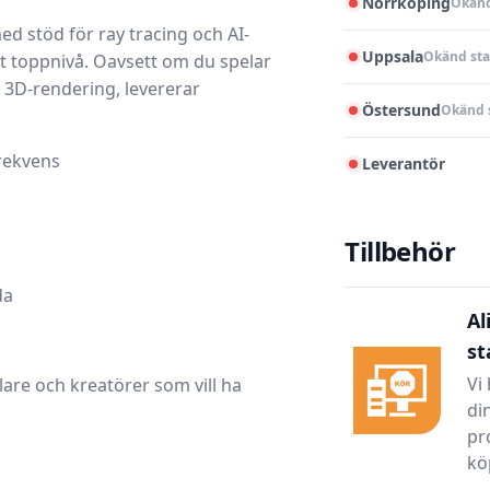
Norrköping
Okänd
d stöd för ray tracing och AI-
Uppsala
Okänd sta
t toppnivå. Oavsett om du spelar
d 3D-rendering, levererar
Östersund
Okänd 
rekvens
Leverantör
Tillbehör
da
Al
st
Vi
lare och kreatörer som vill ha
di
pr
köp