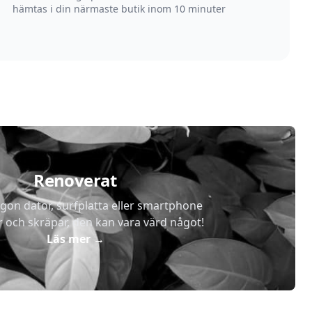
hämtas i din närmaste butik inom 10 minuter
Renoverat
gon dator, surfplatta eller smartphone
r och skräpar, den kan vara värd något!
Läs mer
→