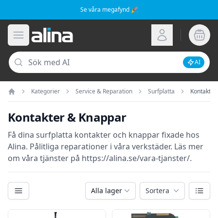
Se våra megafynd 🎉
Alina.se
Öppna meny
Logga in
Sök
AI
Inaktive
Kategorier
Service & Reparation
Surfplatta
Kontakter
Hem
Kontakter & Knappar
Få dina surfplatta kontakter och knappar fixade hos
Alina. Pålitliga reparationer i våra verkstäder. Läs mer
om våra tjänster på https://alina.se/vara-tjanster/.
Kategorier
Växla
Alla lager
Sortera
Filter
Produkter