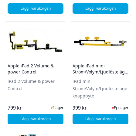
Lägg i varukorgen
Lägg i varukorgen
, Samsung Galaxy Tab S7 FE (SM-T733) - Byte av laddkontak
, Apple Ipad Pro 12,
Apple iPad 2 Volume &
Apple iPad mini
power Control
Ström/Volym/Ljudlösteläge
knappbyte
iPad 2 Volume & power
iPad mini
Control
Ström/Volym/Ljudlösteläge
knappbyte
I Lager
Ej i lager
799 kr
999 kr
I lager
Ej i lager
Lägg i varukorgen
Lägg i varukorgen
, Apple iPad 2 Volume & power Control
, Apple iPad mini St