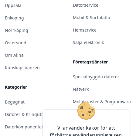
Datorservice
Uppsala
Mobil & Surfplatta
Enköping
Hemservice
Norrköping
Sälja elektronik
Östersund
Om Alina
Företagstjänster
Kunskapsbanken
Specialbyggda datorer
Kategorier
Nätverk
Molntjänster & Programvara
Begagnat
Server & Backup
Datorer & Kringutrustning
Kameraövervakning
Datorkomponenter
Vi använder kakor för att
förbättra användarupplevelsen.