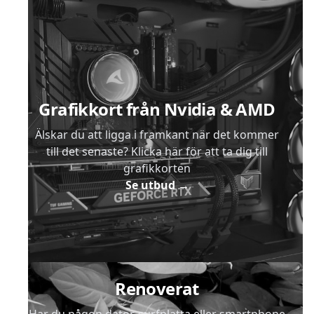
Sidfot
Grafikkort från Nvidia & AMD
Älskar du att ligga i framkant när det kommer
till det senaste? Klicka här för att ta dig till
grafikkorten
Se utbud
→
Renoverat