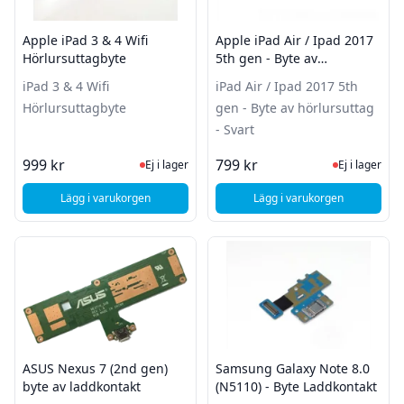
Apple iPad 3 & 4 Wifi
Apple iPad Air / Ipad 2017
Hörlursuttagbyte
5th gen - Byte av
hörlursuttag - Svart
iPad 3 & 4 Wifi
iPad Air / Ipad 2017 5th
Hörlursuttagbyte
gen - Byte av hörlursuttag
- Svart
Ej i lager, besök produktsidan för sena
Ej i lager
999 kr
799 kr
Ej i lager
Ej i lager
Lägg i varukorgen
Lägg i varukorgen
, Apple iPad 3 & 4 Wifi Hörlursuttagbyte
, Apple iPad Air / Ipa
ASUS Nexus 7 (2nd gen)
Samsung Galaxy Note 8.0
byte av laddkontakt
(N5110) - Byte Laddkontakt