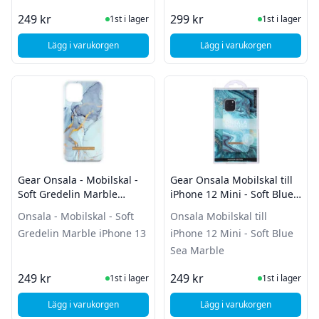
I Lager
I Lager
249 kr
299 kr
1st i lager
1st i lager
Lägg i varukorgen
Lägg i varukorgen
, Gear Onsala Mobilskal till iPhone 12 Pro Max - Soft Blue S
Gear Onsala - Mobilskal -
Gear Onsala Mobilskal till
Soft Gredelin Marble
iPhone 12 Mini - Soft Blue
iPhone 13
Sea Marble
Onsala - Mobilskal - Soft
Onsala Mobilskal till
Gredelin Marble iPhone 13
iPhone 12 Mini - Soft Blue
Sea Marble
I Lager
I Lager
249 kr
249 kr
1st i lager
1st i lager
Lägg i varukorgen
Lägg i varukorgen
, Gear Onsala - Mobilskal - Soft Gredelin Marble iPhone 13
, Gear Onsala Mobilsk