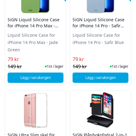
SiGN Liquid Silicone Case
SiGN Liquid Silicone Case
for iPhone 14 Pro Max -
for iPhone 14 Pro - Safir
Jade Green
Blue
Liquid Silicone Case for
Liquid Silicone Case for
iPhone 14 Pro Max - Jade
iPhone 14 Pro - Safir Blue
Green
79 kr
79 kr
I Lager
I Lager
149 kr
149 kr
1st i lager
1st i lager
Lägg i varukorgen
Lägg i varukorgen
, SiGN Liquid Silicone Case for iPhone 14 Pro Max - Jade Gr
, SiGN Liquid Silicone
SiGN Ultra Slim skal för
SiGN Plånboksfodral 2-in-1