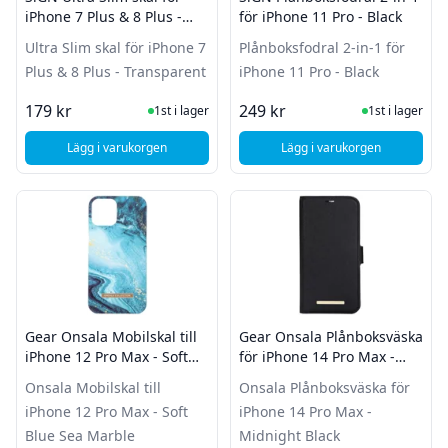
iPhone 7 Plus & 8 Plus -
för iPhone 11 Pro - Black
Transparent
Ultra Slim skal för iPhone 7
Plånboksfodral 2-in-1 för
Plus & 8 Plus - Transparent
iPhone 11 Pro - Black
I Lager
I Lager
179 kr
249 kr
1st i lager
1st i lager
Lägg i varukorgen
Lägg i varukorgen
, SiGN Ultra Slim skal för iPhone 7 Plus & 8 Plus - Transpare
, SiGN Plånboksfodral
Gear Onsala Mobilskal till
Gear Onsala Plånboksväska
iPhone 12 Pro Max - Soft
för iPhone 14 Pro Max -
Blue Sea Marble
Midnight Black
Onsala Mobilskal till
Onsala Plånboksväska för
iPhone 12 Pro Max - Soft
iPhone 14 Pro Max -
Blue Sea Marble
Midnight Black