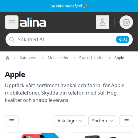
Se våra megafynd 🎉
Alina.se
Öppna meny
Logga in
Sök
AI
Inaktive
Kategorier
Mobiltelefon
Skal och fodral
Apple
Hem
Apple
Upptäck vårt sortiment av skal och fodral för Apple
mobiltelefoner. Skydda din telefon med stil. Hög
kvalitet och snabb leverans.
Kategorier
Växla
Alla lager
Sortera
Filter
Produkter