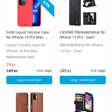
-47%
SiGN Liquid Silicone Case
CASEME Plånboksfodral för
for iPhone 14 Pro Max -
iPhone 15 Pro - Svart
Watermelon Red
Liquid Silicone Case for
Plånboksfodral för iPhone
iPhone 14 Pro Max -
15 Pro - Svart
Watermelon Red
79 kr
I Lager
I Lager
149 kr
249 kr
1st i lager
1st i lager
Lägg i varukorgen
Lägg i varukorgen
, SiGN Liquid Silicone Case for iPhone 14 Pro Max - Waterm
, CASEME Plånboksfod