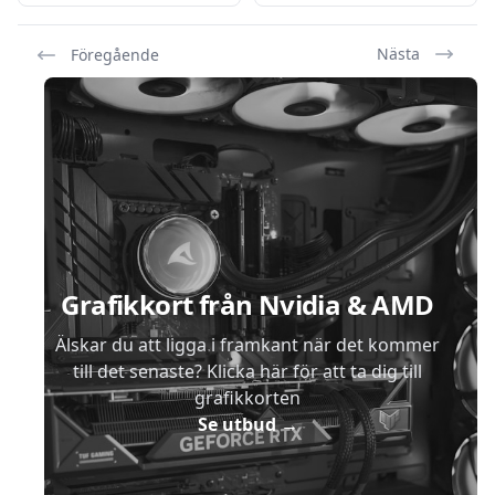
Nästa
Föregående
Sidfot
Grafikkort från Nvidia & AMD
Älskar du att ligga i framkant när det kommer
till det senaste? Klicka här för att ta dig till
grafikkorten
Se utbud
→