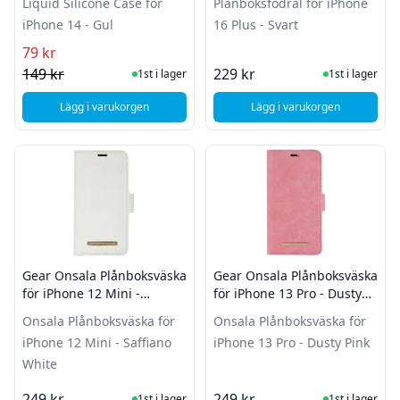
Liquid Silicone Case for
Plånboksfodral för iPhone
iPhone 14 - Gul
16 Plus - Svart
79 kr
I Lager
I Lager
149 kr
229 kr
1st i lager
1st i lager
Lägg i varukorgen
Lägg i varukorgen
, SiGN Liquid Silicone Case for iPhone 14 - Gul
, SiGN Plånboksfodral
Gear Onsala Plånboksväska
Gear Onsala Plånboksväska
för iPhone 12 Mini -
för iPhone 13 Pro - Dusty
Saffiano White
Pink
Onsala Plånboksväska för
Onsala Plånboksväska för
iPhone 12 Mini - Saffiano
iPhone 13 Pro - Dusty Pink
White
I Lager
I Lager
249 kr
249 kr
1st i lager
1st i lager