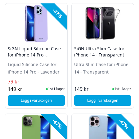
-47%
SiGN Liquid Silicone Case
SiGN Ultra Slim Case för
for iPhone 14 Pro -
iPhone 14 - Transparent
Lavender
Liquid Silicone Case for
Ultra Slim Case för iPhone
iPhone 14 Pro - Lavender
14 - Transparent
79 kr
I Lager
I Lager
149 kr
149 kr
1st i lager
1st i lager
Lägg i varukorgen
Lägg i varukorgen
, SiGN Liquid Silicone Case for iPhone 14 Pro - Lavender
, SiGN Ultra Slim Cas
-47%
-47%