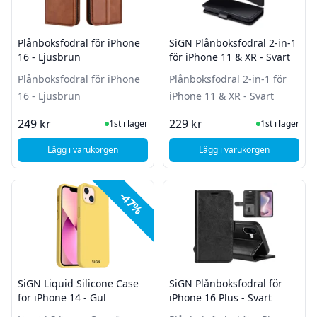
Plånboksfodral för iPhone
SiGN Plånboksfodral 2-in-1
16 - Ljusbrun
för iPhone 11 & XR - Svart
Plånboksfodral för iPhone
Plånboksfodral 2-in-1 för
16 - Ljusbrun
iPhone 11 & XR - Svart
I Lager
I Lager
249 kr
229 kr
1st i lager
1st i lager
Lägg i varukorgen
Lägg i varukorgen
, Plånboksfodral för iPhone 16 - Ljusbrun
, SiGN Plånboksfodral
-47%
SiGN Liquid Silicone Case
SiGN Plånboksfodral för
for iPhone 14 - Gul
iPhone 16 Plus - Svart