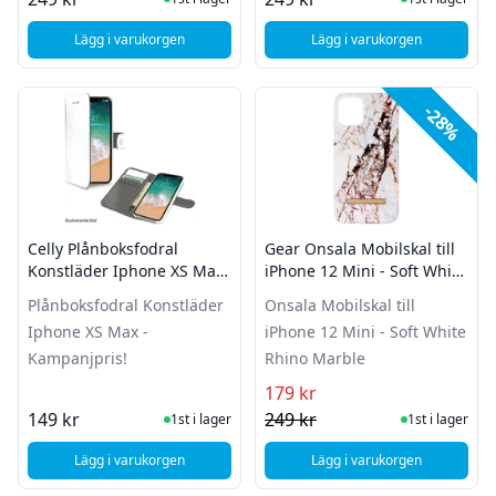
Lägg i varukorgen
Lägg i varukorgen
, Gear Onsala Plånboksväska för iPhone 12 Mini - Saffia
-28%
Celly Plånboksfodral
Gear Onsala Mobilskal till
Konstläder Iphone XS Max
iPhone 12 Mini - Soft White
- Kampanjpris!
Rhino Marble
Plånboksfodral Konstläder
Onsala Mobilskal till
Iphone XS Max -
iPhone 12 Mini - Soft White
Kampanjpris!
Rhino Marble
179 kr
I Lager
I Lager
149 kr
249 kr
1st i lager
1st i lager
Lägg i varukorgen
Lägg i varukorgen
, Celly Plånboksfodral Konstläder Iphone XS Max - Kampanjp
, Gear Onsala Mobilsk