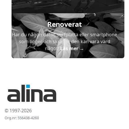
Renoverat
Har du någon dator, surfplatta eller smartphone
som ligger och skräpar, den kan vara värd
något!
Läs mer
→
© 1997-2026
Org.nr: 556438-4260