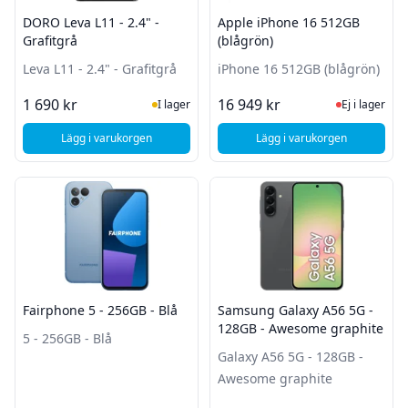
DORO Leva L11 - 2.4" -
Apple iPhone 16 512GB
Grafitgrå
(blågrön)
Leva L11 - 2.4" - Grafitgrå
iPhone 16 512GB (blågrön)
I Lager
Ej i lager
1 690 kr
16 949 kr
I lager
Ej i lager
Lägg i varukorgen
Lägg i varukorgen
, DORO Leva L11 - 2.4" - Grafitgrå
, Apple iPhone 16 51
Fairphone 5 - 256GB - Blå
Samsung Galaxy A56 5G -
128GB - Awesome graphite
5 - 256GB - Blå
Galaxy A56 5G - 128GB -
Awesome graphite