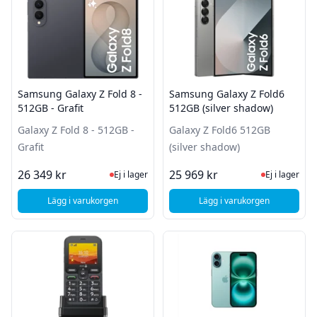
Samsung Galaxy Z Fold 8 -
Samsung Galaxy Z Fold6
512GB - Grafit
512GB (silver shadow)
Galaxy Z Fold 8 - 512GB -
Galaxy Z Fold6 512GB
Grafit
(silver shadow)
Ej i lager, besök produktsidan för sena
Ej i lager
26 349 kr
25 969 kr
Ej i lager
Ej i lager
Lägg i varukorgen
Lägg i varukorgen
, Samsung Galaxy Z Fold 8 - 512GB - Grafit
, Samsung Galaxy Z F