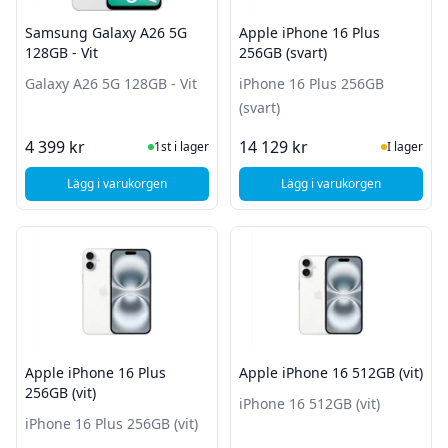
Samsung Galaxy A26 5G
Apple iPhone 16 Plus
128GB - Vit
256GB (svart)
Galaxy A26 5G 128GB - Vit
iPhone 16 Plus 256GB
(svart)
I Lager
I Lager
4 399 kr
14 129 kr
1st i lager
I lager
Lägg i varukorgen
Lägg i varukorgen
, Samsung Galaxy A26 5G 128GB - Vit
, Apple iPhone 16 Plu
Apple iPhone 16 Plus
Apple iPhone 16 512GB (vit)
256GB (vit)
iPhone 16 512GB (vit)
iPhone 16 Plus 256GB (vit)