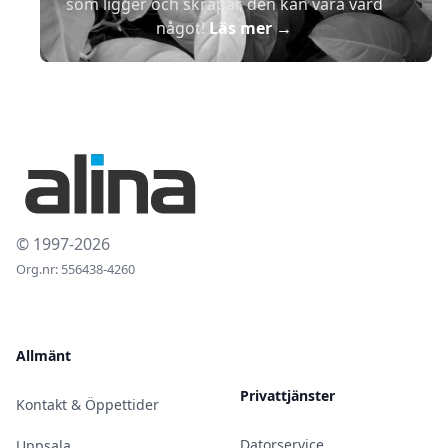
som ligger och skräpar, den kan vara värd
något!
Läs mer
→
© 1997-2026
Org.nr: 556438-4260
Allmänt
Privattjänster
Kontakt & Öppettider
Datorservice
Uppsala