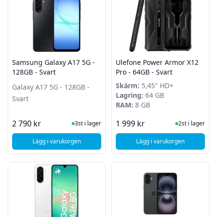
Samsung Galaxy A17 5G -
Ulefone Power Armor X12
128GB - Svart
Pro - 64GB - Svart
Skärm:
5,45" HD+
Galaxy A17 5G - 128GB -
Lagring:
64 GB
Svart
RAM:
8 GB
I Lager
I Lager
2 790 kr
1 999 kr
3st i lager
2st i lager
Lägg i varukorgen
Lägg i varukorgen
, Samsung Galaxy A17 5G - 128GB - Svart
, Ulefone Power Armo