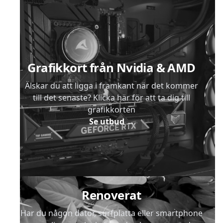
Sidfot
Grafikkort från Nvidia & AMD
Älskar du att ligga i framkant när det kommer
till det senaste? Klicka här för att ta dig till
grafikkorten
Se utbud
→
Renoverat
Har du någon dator, surfplatta eller smartphone