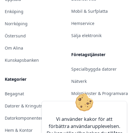
Mobil & Surfplatta
Enköping
Hemservice
Norrköping
Sälja elektronik
Östersund
Om Alina
Företagstjänster
Kunskapsbanken
Specialbyggda datorer
Kategorier
Nätverk
Molntjänster & Programvara
Begagnat
Server & Backup
Datorer & Kringutrustning
Kameraövervakning
Datorkomponenter
Vi använder kakor för att
förbättra användarupplevelsen.
Konferens & Public Display
Hem & Kontor