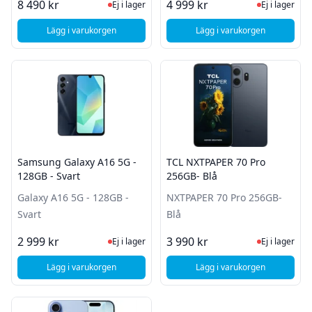
Ej i lager, besök produktsidan för sena
Ej i lager
8 490 kr
4 999 kr
Ej i lager
Ej i lager
Lägg i varukorgen
Lägg i varukorgen
, Fairphone 5 - 256GB - Blå
, Samsung Galaxy A5
Samsung Galaxy A16 5G -
TCL NXTPAPER 70 Pro
128GB - Svart
256GB- Blå
Galaxy A16 5G - 128GB -
NXTPAPER 70 Pro 256GB-
Svart
Blå
Ej i lager, besök produktsidan för sena
Ej i lager
2 999 kr
3 990 kr
Ej i lager
Ej i lager
Lägg i varukorgen
Lägg i varukorgen
, Samsung Galaxy A16 5G - 128GB - Svart
, TCL NXTPAPER 70 P