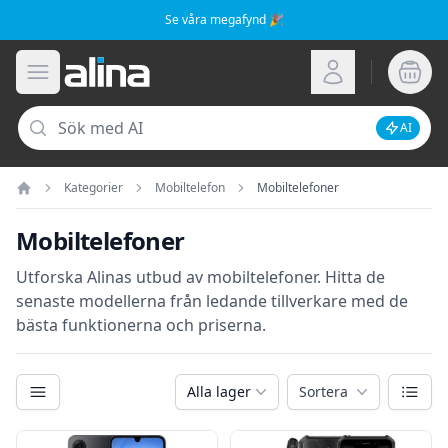
Se våra megafynd 🎉
Alina.se
Öppna meny
Logga in
Sök
AI
Inaktive
Kategorier
Mobiltelefon
Mobiltelefoner
Hem
Mobiltelefoner
Utforska Alinas utbud av mobiltelefoner. Hitta de
senaste modellerna från ledande tillverkare med de
bästa funktionerna och priserna.
Kategorier
Växla
Alla lager
Sortera
Filter
Produkter