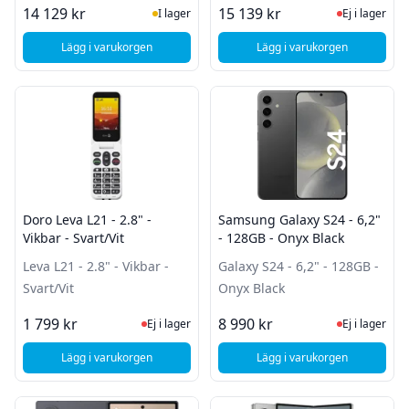
I Lager
Ej i lager
14 129 kr
15 139 kr
I lager
Ej i lager
Lägg i varukorgen
Lägg i varukorgen
, Apple iPhone 16 Plus 256GB (vit)
, Apple iPhone 16 512
Doro Leva L21 - 2.8" -
Samsung Galaxy S24 - 6,2"
Vikbar - Svart/Vit
- 128GB - Onyx Black
Leva L21 - 2.8" - Vikbar -
Galaxy S24 - 6,2" - 128GB -
Svart/Vit
Onyx Black
Ej i lager, besök produktsidan för sena
Ej i lager
1 799 kr
8 990 kr
Ej i lager
Ej i lager
Lägg i varukorgen
Lägg i varukorgen
, Doro Leva L21 - 2.8" - Vikbar - Svart/Vit
, Samsung Galaxy S24