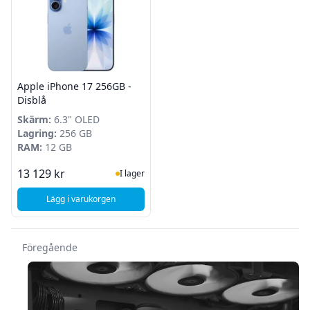
Apple iPhone 17 256GB -
Disblå
Skärm:
6.3" OLED
Lagring:
256 GB
RAM:
12 GB
I Lager
13 129 kr
I lager
Lägg i varukorgen
, Apple iPhone 17 256GB - Disblå
Föregående