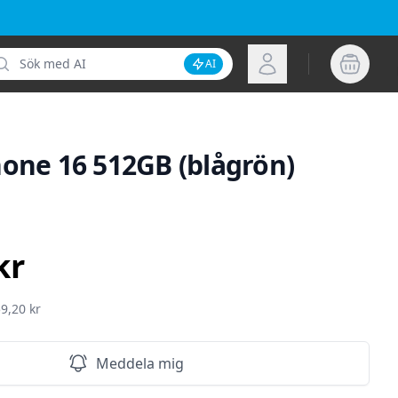
k
Logga in
AI
Inaktivera AI-sökning
hone 16 512GB (blågrön)
ion
kr
9,20 kr
Meddela mig