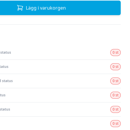
Lägg i varukorgen
status
0 st
tatus
0 st
 status
0 st
tus
0 st
status
0 st
0 st