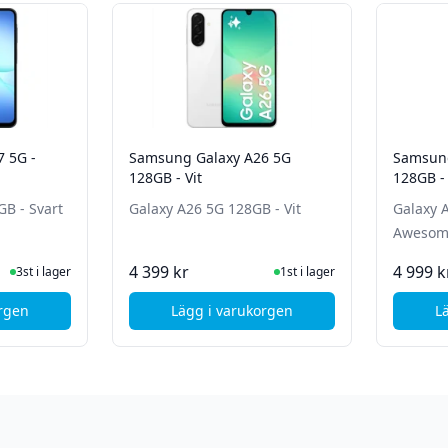
 5G -
Samsung Galaxy A26 5G
Samsung
128GB - Vit
128GB -
GB - Svart
Galaxy A26 5G 128GB - Vit
Galaxy 
Awesom
te status
ger
I Lager
4 399 kr
4 999 k
3st i lager
1st i lager
orgen
Lägg i varukorgen
L
msung Galaxy A17 5G - 128GB - Svart
, Samsung Galaxy A26 5G 128GB 