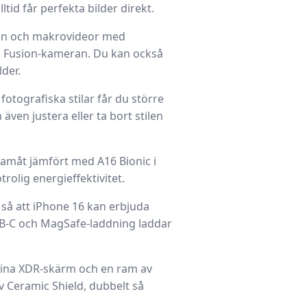
tid får perfekta bilder direkt.
on och makrovideor med
ed Fusion-kameran. Du kan också
der.
tografiska stilar får du större
även justera eller ta bort stilen
framåt jämfört med A16 Bionic i
rolig energieffektivitet.
 så att iPhone 16 kan erbjuda
SB-C och MagSafe-laddning laddar
tina XDR-skärm och en ram av
v Ceramic Shield, dubbelt så