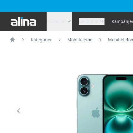
Alina.se
Produkter
Begagnat
Kampanje
Kategorier
Mobiltelefon
Mobiltelefo
Hem