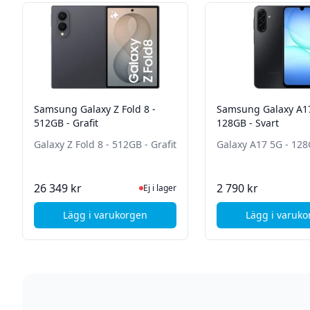
Samsung Galaxy Z Fold 8 -
Samsung Galaxy A17
512GB - Grafit
128GB - Svart
Galaxy Z Fold 8 - 512GB - Grafit
Galaxy A17 5G - 128
Ej i lager, besök produktsidan för senas
I La
26 349 kr
2 790 kr
Ej i lager
Lägg i varukorgen
Lägg i varuk
, Samsung Galaxy Z Fold 8 - 512GB - Grafit
, Sa