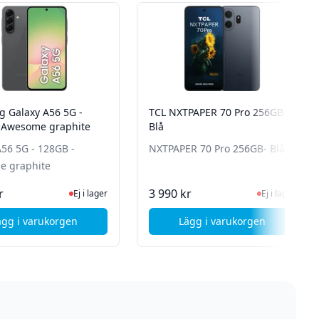
 Galaxy A56 5G -
TCL NXTPAPER 70 Pro 256GB-
 Awesome graphite
Blå
A56 5G - 128GB -
NXTPAPER 70 Pro 256GB- Blå
e graphite
Ej i lager, besök produktsidan för senaste status
Ej i lager, besök 
r
3 990 kr
Ej i lager
Ej i lager
ägg i varukorgen
Lägg i varukorgen
- Vit
, Samsung Galaxy A56 5G - 128GB - Awesome graphite
, TCL NXTPAPER 70 P