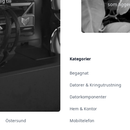
g till
som ligge
Allmänt
Kategorier
Kontakt & Öppettider
Begagnat
Uppsala
Datorer & Kringutrustning
Enköping
Datorkomponenter
Norrköping
Hem & Kontor
Östersund
Mobiltelefon