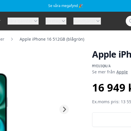
Se våra megafynd 🎉
Sö
r
Våra tjänster
Företag
Kundtjänst
ner
Apple iPhone 16 512GB (blågrön)
Apple iP
Produktinformat
MYEU3QN/A
Se mer från
Apple
16 949 
SEK
Ex.moms pris: 13 55