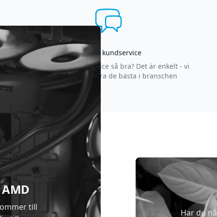
Asgrym kundservice
Varför är vår kundservice så bra? Det är enkelt - vi
strävar efter att vara de bästa i branschen
 & AMD
kommer till
Har du nå