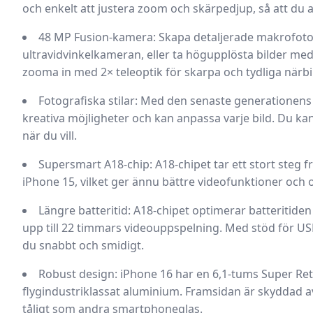
och enkelt att justera zoom och skärpedjup, så att du all
48 MP Fusion-kamera:
Skapa detaljerade makrofot
ultravidvinkelkameran, eller ta högupplösta bilder m
zooma in med 2× teleoptik för skarpa och tydliga närbil
Fotografiska stilar:
Med den senaste generationens fo
kreativa möjligheter och kan anpassa varje bild. Du kan 
när du vill.
Supersmart A18-chip:
A18-chipet tar ett stort steg 
iPhone 15, vilket ger ännu bättre videofunktioner och ot
Längre batteritid:
A18-chipet optimerar batteritiden
upp till 22 timmars videouppspelning. Med stöd för U
du snabbt och smidigt.
Robust design:
iPhone 16 har en 6,1-tums Super Re
flygindustriklassat aluminium. Framsidan är skyddad a
tåligt som andra smartphoneglas.