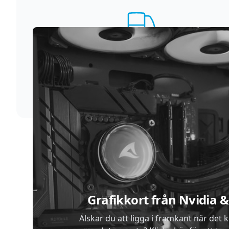
Supersnabb leverans
Vi förstår att du inte vill vänta. Därför packar och
skickar vi dina varor med blixtens hastighet
Sidfot
Grafikkort från Nvidia
Älskar du att ligga i framkant när det 