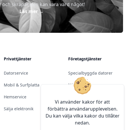
r och skräpar, den kan vara värd något!
Läs mer
→
Privattjänster
Företagstjänster
Datorservice
Specialbyggda datorer
Mobil & Surfplatta
Nätverk
Hemservice
Molntjänster &
Vi använder kakor för att
Programvara
förbättra användarupplevelsen.
Sälja elektronik
Du kan välja vilka kakor du tillåter
Server & Backup
nedan.
Kameraövervakning