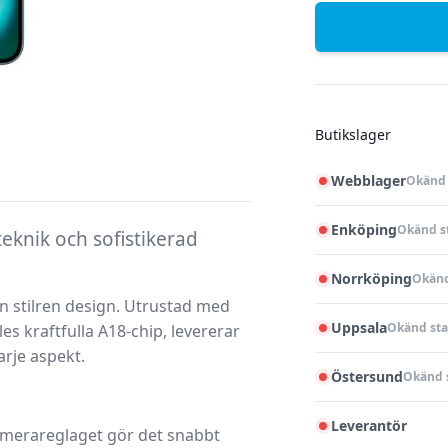
Butikslager
Webblager
Okänd 
Enköping
Okänd s
eknik och sofistikerad
Norrköping
Okänd
n stilren design. Utrustad med
Uppsala
Okänd sta
 kraftfulla A18-chip, levererar
rje aspekt.
Östersund
Okänd 
Leverantör
merareglaget gör det snabbt