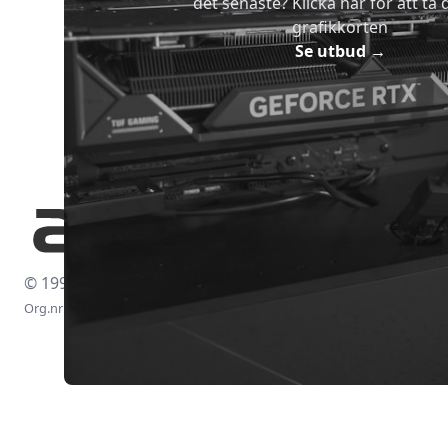
det senaste? Klicka här för att ta di
grafikkorten
Se utbud
→
© 1997-2026
Org.nr: 556438-4260