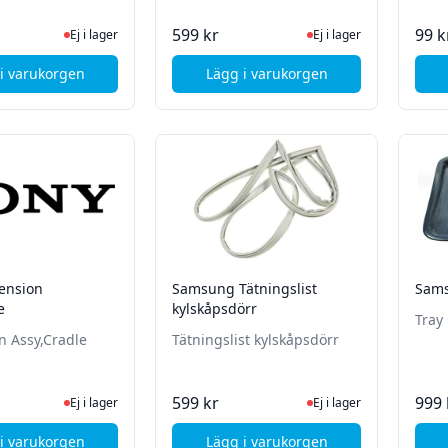
Ej i lager, besök produktsidan för senaste status
Ej i lager, besök produk
599 kr
99 k
Ej i lager
Ej i lager
i varukorgen
Lägg i varukorgen
, Sony ARC Supporter Vänster (L) - Svart
, Samsung Assy Gasket Doo
ension
Samsung Tätningslist
Sams
e
kylskåpsdörr
Tray
n Assy,Cradle
Tätningslist kylskåpsdörr
Ej i lager, besök produktsidan för senaste status
Ej i lager, besök produk
599 kr
999 
Ej i lager
Ej i lager
i varukorgen
Lägg i varukorgen