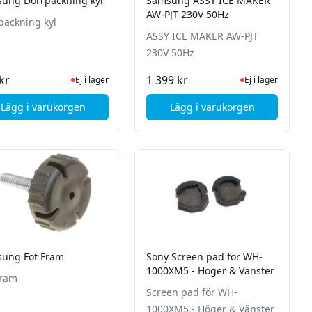
ung Dörrpackning kyl
Samsung ASSY ICE MAKER
AW-PJT 230V 50Hz
packning kyl
ASSY ICE MAKER AW-PJT
230V 50Hz
tsidan för senaste status
Ej i lager, besök produktsidan för senaste status
Ej i lager, besök p
kr
1 399 kr
Ej i lager
Ej i lager
Lägg i varukorgen
Lägg i varukorgen
, Samsung Dörrpackning kyl
, Samsung ASSY ICE 
ung Fot Fram
Sony Screen pad för WH-
1000XM5 - Höger & Vänster
Fram
Screen pad för WH-
1000XM5 - Höger & Vänster