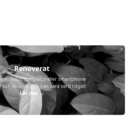
Renoverat
gon dator, surfplatta eller smartphone
r och skräpar, den kan vara värd något!
Läs mer
→