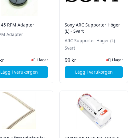
 45 RPM Adapter
Sony ARC Supporter Höger
(L) - Svart
PM Adapter
ARC Supporter Höger (L) -
Svart
tsidan för senaste status
Ej i lager, besök produktsidan för senaste status
Ej i lager, besök p
kr
99 kr
Ej i lager
Ej i lager
Lägg i varukorgen
Lägg i varukorgen
, Sony 45 RPM Adapter
, Sony ARC Supporter 