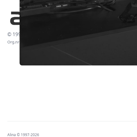
© 1997-2026
Org.nr: 556438-4260
Alina © 1997-2026