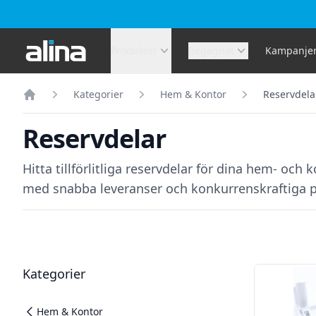
Alina.se
Produkter
Begagnat
Kampanje
Kategorier
Hem & Kontor
Reservdela
Hem
Reservdelar
Hitta tillförlitliga reservdelar för dina hem- och
med snabba leveranser och konkurrenskraftiga pr
Filter
Produkter
Kategorier
Hem & Kontor