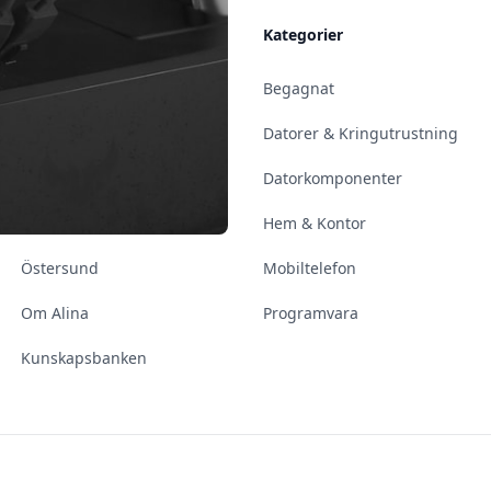
Allmänt
Kategorier
Kontakt & Öppettider
Begagnat
Uppsala
Datorer & Kringutrustning
Enköping
Datorkomponenter
Norrköping
Hem & Kontor
Östersund
Mobiltelefon
Om Alina
Programvara
Kunskapsbanken