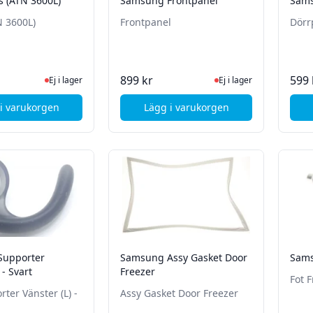
s (ATN 3600L)
Samsung Frontpanel
Sams
N 3600L)
Frontpanel
Dörr
Ej i lager, besök produktsidan för senaste status
Ej i lager, besök produk
899 kr
599 
Ej i lager
Ej i lager
i varukorgen
Lägg i varukorgen
, Sony Stylus (ATN 3600L)
, Samsung Frontpanel
Supporter
Samsung Assy Gasket Door
Sams
 - Svart
Freezer
Fot 
ter Vänster (L) -
Assy Gasket Door Freezer