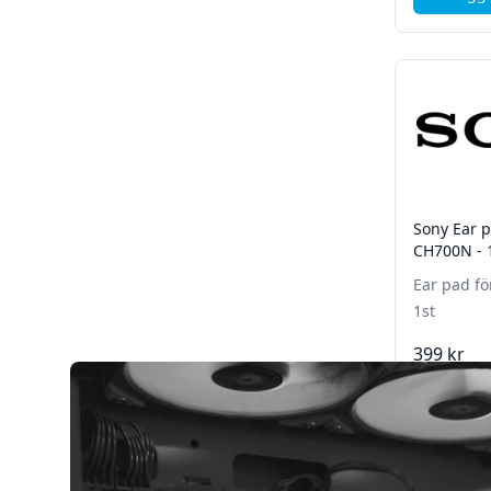
Sony Ear 
CH700N - 
Ear pad f
1st
399 kr
Lägg 
Föregåe