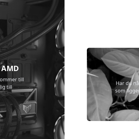
 & AMD
kommer till
Har du nå
g till
som ligge