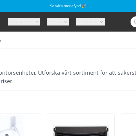
Se våra megafynd 🎉
Sö
r
Våra tjänster
Företag
Kundtjänst
r
 kontorsenheter. Utforska vårt sortiment för att säkers
iser.