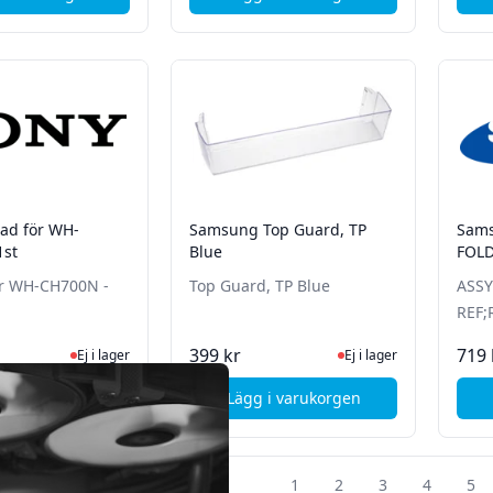
, Sony Suspension Assy,Cradle
, Samsung Tätningslist kyl
pad för WH-
Samsung Top Guard, TP
Sams
1st
Blue
FOLD
REF;
ör WH-CH700N -
Top Guard, TP Blue
ASSY
REF;
Ej i lager, besök produktsidan för senaste status
Ej i lager, besök produk
399 kr
719 
Ej i lager
Ej i lager
i varukorgen
Lägg i varukorgen
, Sony Ear pad för WH-CH700N - 1st
, Samsung Top Guard, TP B
1
2
3
4
5
nde