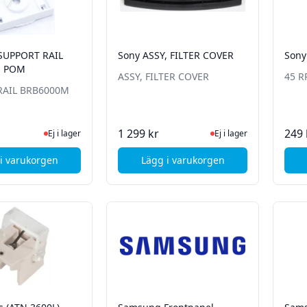
SUPPORT RAIL
Sony ASSY, FILTER COVER
Sony
M POM
ASSY, FILTER COVER
45 R
RAIL BRB6000M
Ej i lager, besök produktsidan för senaste status
Ej i lager, besök produk
1 299 kr
249 
Ej i lager
Ej i lager
i varukorgen
Lägg i varukorgen
, Samsung SUPPORT RAIL BRB6000M POM
, Sony ASSY, FILTER COVER