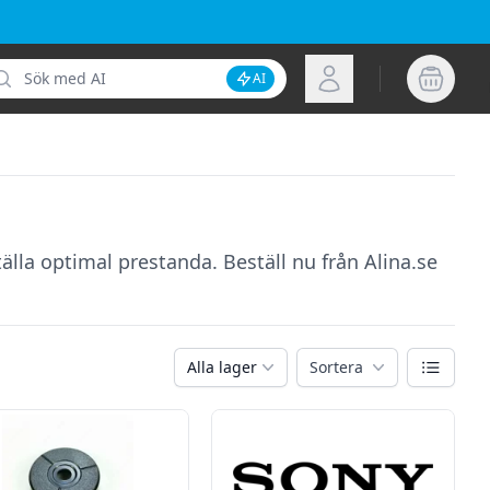
k
Logga in
AI
Inaktivera AI-sökning
tälla optimal prestanda. Beställ nu från Alina.se
Växla vy
Alla lager
Sortera