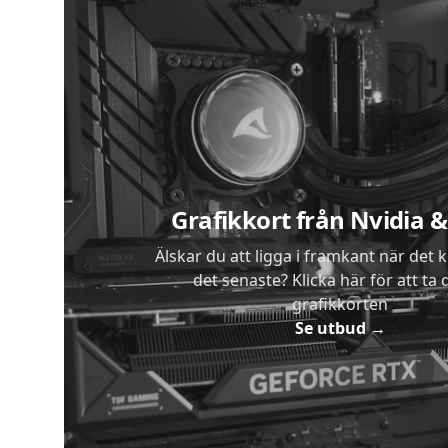
Sidfot
Grafikkort från Nvidia
Älskar du att ligga i framkant när det 
det senaste? Klicka här för att ta di
grafikkorten
Se utbud
→