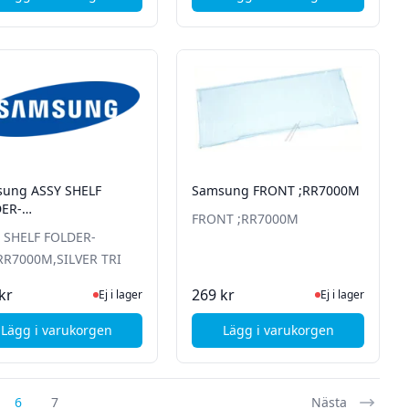
skåpsdörr
, Samsung Tray Ceramic
, Samsung ASSY CAS
ung ASSY SHELF
Samsung FRONT ;RR7000M
ER-
FRONT ;RR7000M
RR7000M,SILVER TRI
 SHELF FOLDER-
RR7000M,SILVER TRI
tsidan för senaste status
Ej i lager, besök produktsidan för senaste status
Ej i lager, besök p
kr
269 kr
Ej i lager
Ej i lager
Lägg i varukorgen
Lägg i varukorgen
lue
, Samsung ASSY SHELF FOLDER-REF;RR7000M,SILVER TRI
, Samsung FRONT ;R
6
7
Nästa