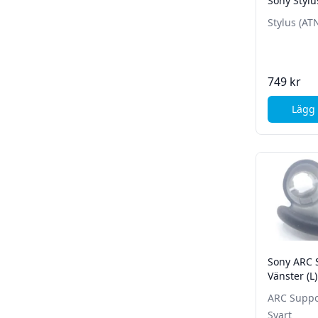
Sony Stylu
Stylus (AT
749 kr
Lägg 
Sony ARC 
Vänster (L)
ARC Suppor
Svart