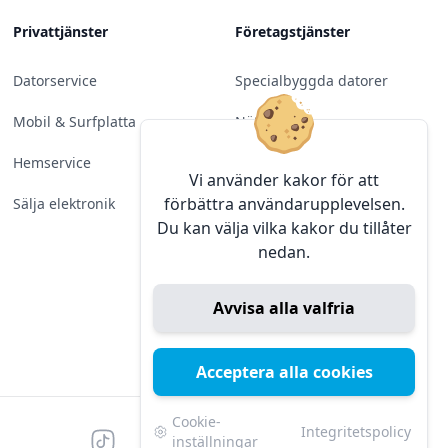
Privattjänster
Företagstjänster
Datorservice
Specialbyggda datorer
Mobil & Surfplatta
Nätverk
Hemservice
Molntjänster &
Vi använder kakor för att
Programvara
förbättra användarupplevelsen.
Sälja elektronik
Du kan välja vilka kakor du tillåter
Server & Backup
nedan.
Kameraövervakning
Avvisa alla valfria
Konferens & Public Display
Sälja elektronik
Acceptera alla cookies
Cookie-
Integritetspolicy
Tiktok
Facebook
Instagram
YouTube
Mörk
Mörkt läge
inställningar