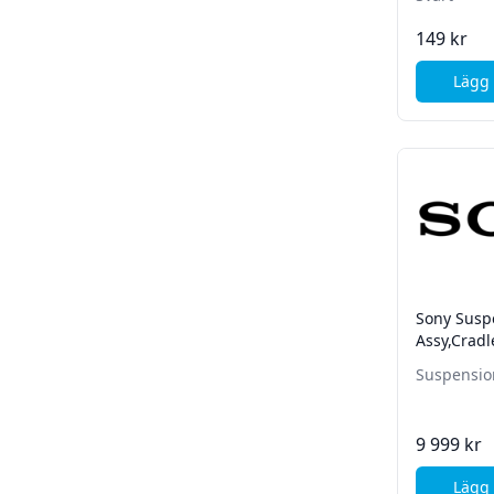
149 kr
Lägg 
Sony Susp
Assy,Cradl
Suspensio
9 999 kr
Lägg 