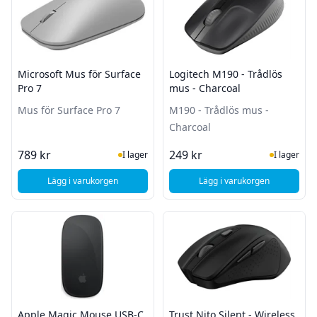
Microsoft Mus för Surface
Logitech M190 - Trådlös
Pro 7
mus - Charcoal
Mus för Surface Pro 7
M190 - Trådlös mus -
Charcoal
I Lager
I Lager
789 kr
249 kr
I lager
I lager
Lägg i varukorgen
Lägg i varukorgen
, Microsoft Mus för Surface Pro 7
, Logitech M190 - Tr
Apple Magic Mouse USB-C
Trust Nito Silent - Wireless