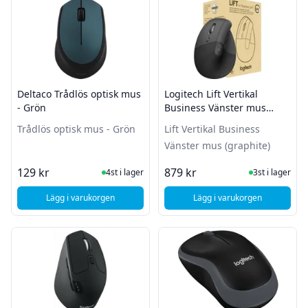
Deltaco Trådlös optisk mus
Logitech Lift Vertikal
- Grön
Business Vänster mus
(graphite)
Trådlös optisk mus - Grön
Lift Vertikal Business
Vänster mus (graphite)
I Lager
I Lager
129 kr
879 kr
4st i lager
3st i lager
Lägg i varukorgen
Lägg i varukorgen
, Deltaco Trådlös optisk mus - Grön
, Logitech Lift Verti