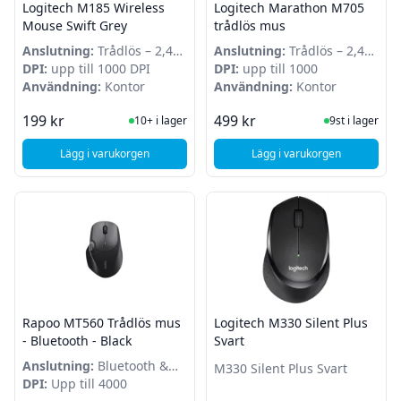
Logitech M185 Wireless
Logitech Marathon M705
Mouse Swift Grey
trådlös mus
Anslutning:
Trådlös – 2,4
Anslutning:
Trådlös – 2,4
GHz
DPI:
upp till 1000 DPI
GHz
DPI:
upp till 1000
Användning:
Kontor
Användning:
Kontor
I Lager
I Lager
199 kr
499 kr
10+ i lager
9st i lager
Lägg i varukorgen
Lägg i varukorgen
, Logitech M185 Wireless Mouse Swift Grey
, Logitech Marathon
Rapoo MT560 Trådlös mus
Logitech M330 Silent Plus
- Bluetooth - Black
Svart
Anslutning:
Bluetooth &
M330 Silent Plus Svart
2.4 GHz
DPI:
Upp till 4000