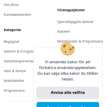
Om Alina
Företagstjänster
Kunskapsbanken
Specialbyggda datorer
Kategorier
Nätverk
Molntjänster & Programvara
Begagnat
Server & Backup
Datorer & Kringutrustning
Kameraövervakning
Datorkomponenter
Vi använder kakor för att
förbättra användarupplevelsen.
Konferens & Public Display
Hem & Kontor
Du kan välja vilka kakor du tillåter
nedan.
Sälja elektronik
Mobiltelefon
Programvara
Avvisa alla valfria