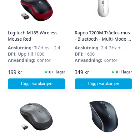
Logitech M185 Wireless
Rapoo 7200M Trådlös mus
Mouse Red
- Bluetooth - Multi-Mode -
Vit
Anslutning:
Trådlös – 2,4
Anslutning:
2,4 GHz +
GHz
DPI:
Upp till 1000
Bluetooth
DPI:
1600
Användning:
Kontor
Användning:
Kontor
I Lager
I Lager
199 kr
349 kr
10+ i lager
10+ i lager
Lägg i varukorgen
Lägg i varukorgen
, Logitech M185 Wireless Mouse Red
, Rapoo 7200M Trådlös