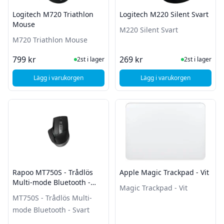
Logitech M720 Triathlon
Logitech M220 Silent Svart
Mouse
M220 Silent Svart
M720 Triathlon Mouse
I Lager
I Lager
799 kr
269 kr
2st i lager
2st i lager
Lägg i varukorgen
Lägg i varukorgen
, Logitech M720 Triathlon Mouse
, Logitech M220 Silen
Rapoo MT750S - Trådlös
Apple Magic Trackpad - Vit
Multi-mode Bluetooth -
Magic Trackpad - Vit
Svart
MT750S - Trådlös Multi-
mode Bluetooth - Svart