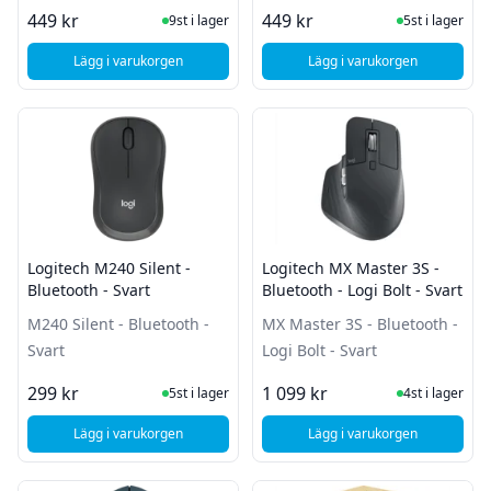
I Lager
I Lager
449 kr
449 kr
9st i lager
5st i lager
Lägg i varukorgen
Lägg i varukorgen
, Rapoo MT560 Trådlös mus - Bluetooth - Black
, Logitech M330 Silen
Logitech M240 Silent -
Logitech MX Master 3S -
Bluetooth - Svart
Bluetooth - Logi Bolt - Svart
M240 Silent - Bluetooth -
MX Master 3S - Bluetooth -
Svart
Logi Bolt - Svart
I Lager
I Lager
299 kr
1 099 kr
5st i lager
4st i lager
Lägg i varukorgen
Lägg i varukorgen
, Logitech M240 Silent - Bluetooth - Svart
, Logitech MX Master 3