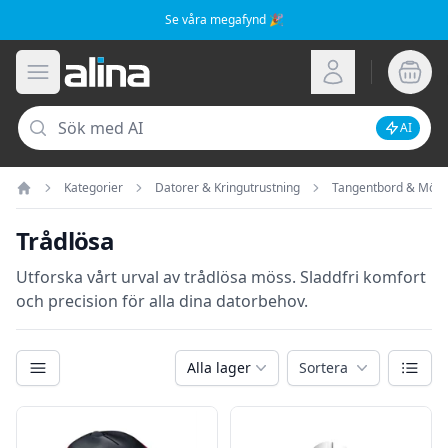
Se våra megafynd 🎉
Alina.se
Öppna meny
Logga in
Sök
AI
Inaktive
Kategorier
Datorer & Kringutrustning
Tangentbord & Möss
Hem
Trådlösa
Utforska vårt urval av trådlösa möss. Sladdfri komfort
och precision för alla dina datorbehov.
Kategorier
Växla
Alla lager
Sortera
Filter
Produkter