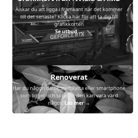
Älskar du att ligga i framkant när det kommer
till det senaste? Klicka här för att ta dig till
grafikkorten
Se utbud
→
Renoverat
Har du någon dator, surfplatta eller smartphone
som ligger och skräpar, den kan vara värd
något!
Läs mer
→