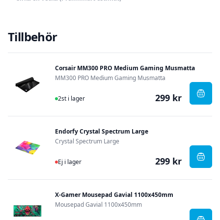
Tillbehör
Corsair MM300 PRO Medium Gaming Musmatta
MM300 PRO Medium Gaming Musmatta
299 kr
I Lager
, Cor
2st i lager
Endorfy Crystal Spectrum Large
Crystal Spectrum Large
299 kr
Ej i lager
, End
Ej i lager
X-Gamer Mousepad Gavial 1100x450mm
Mousepad Gavial 1100x450mm