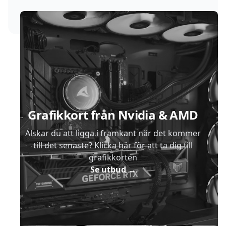
Sidfot
Grafikkort från Nvidia & AMD
Älskar du att ligga i framkant när det kommer
till det senaste? Klicka här för att ta dig till
grafikkorten
Se utbud
→