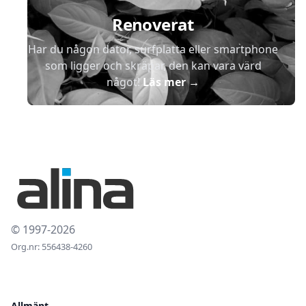
Renoverat
Har du någon dator, surfplatta eller smartphone
som ligger och skräpar, den kan vara värd
något!
Läs mer
→
© 1997-2026
Org.nr: 556438-4260
Allmänt