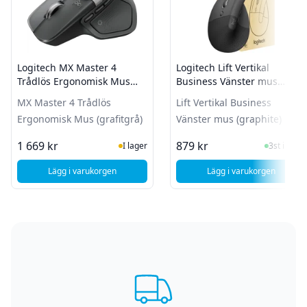
Logitech MX Master 4
Logitech Lift Vertikal
Trådlös Ergonomisk Mus
Business Vänster mus
(grafitgrå)
(graphite)
MX Master 4 Trådlös
Lift Vertikal Business
Ergonomisk Mus (grafitgrå)
Vänster mus (graphite)
I Lager
I Lager
1 669 kr
879 kr
I lager
3st i lager
Lägg i varukorgen
Lägg i varukorgen
, Logitech MX Master 4 Trådlös Ergonomisk Mus (grafitgrå)
, Logitech Lift Ve