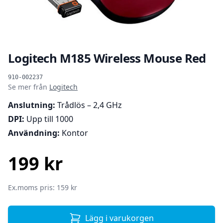
Logitech M185 Wireless Mouse Red
Produktinformation
910-002237
Se mer från
Logitech
Anslutning:
Trådlös – 2,4 GHz
DPI:
Upp till 1000
Användning:
Kontor
199 kr
SEK
Ex.moms pris: 159 kr
Lägg i varukorgen