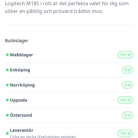
Logitech M185 i rött är det perfekta valet för dig som
söker en pålitlig och prisvärd trådlös mus.
Butikslager
Webblager
10+ st
Enköping
3 st
Norrköping
2 st
Uppsala
10+ st
Östersund
5 st
Leverantör
10+ st
Cirka en vecka (Preliminärt estimat)