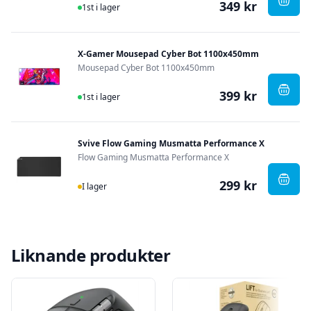
349 kr
I Lager
, X-G
1st i lager
X-Gamer Mousepad Cyber Bot 1100x450mm
Mousepad Cyber Bot 1100x450mm
399 kr
I Lager
, X-G
1st i lager
Svive Flow Gaming Musmatta Performance X
Flow Gaming Musmatta Performance X
299 kr
I Lager
, Svi
I lager
Liknande produkter