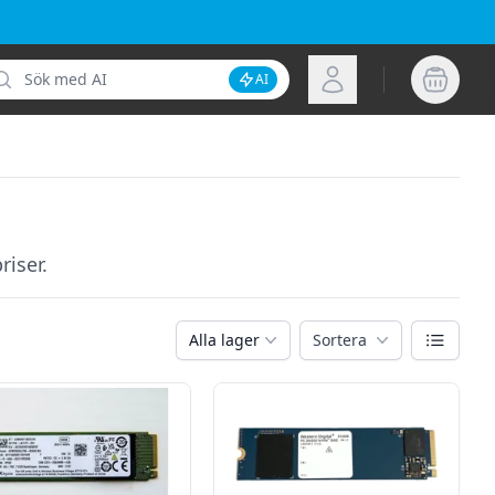
k
Logga in
AI
Inaktivera AI-sökning
iser.
Växla vy
Alla lager
Sortera