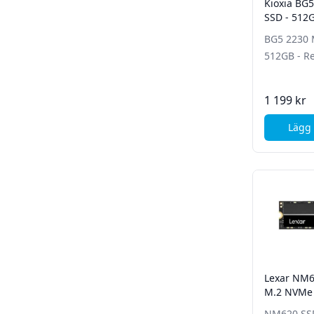
Kioxia BG
SSD - 512
produkt
BG5 2230 
512GB - R
1 199 kr
Lägg 
Lexar NM6
M.2 NVMe 
x4 - Reno
NM620 SS