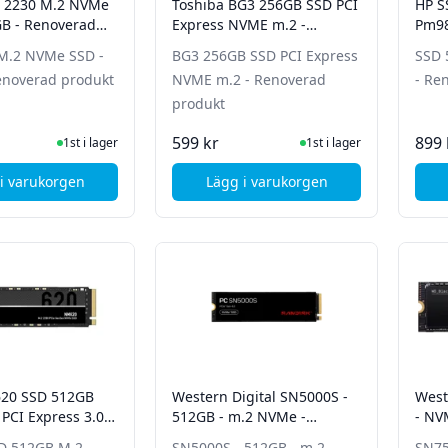
5 2230 M.2 NVMe
Toshiba BG3 256GB SSD PCI
HP S
GB - Renoverad
Express NVME m.2 -
Pm98
Renoverad produkt
M.2 NVMe SSD -
BG3 256GB SSD PCI Express
SSD 
enoverad produkt
NVME m.2 - Renoverad
- Re
produkt
I Lager
I Lager
599 kr
899 
1st i lager
1st i lager
i varukorgen
Lägg i varukorgen
, Kioxia BG5 2230 M.2 NVMe SSD - 512GB - Renoverad produkt
, Toshiba BG3 256GB SSD P
20 SSD 512GB
Western Digital SN5000S -
West
PCI Express 3.0
512GB - m.2 NVMe -
- NV
verad produkt
Renoverad produkt
mån 
D 512GB M.2
SN5000S - 512GB - m.2
SN75