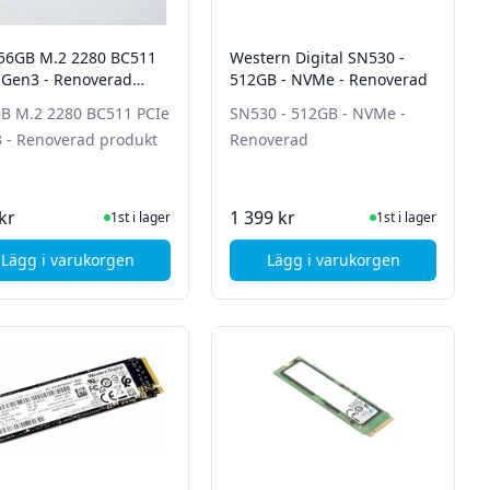
56GB M.2 2280 BC511
Western Digital SN530 -
 Gen3 - Renoverad
512GB - NVMe - Renoverad
ukt
B M.2 2280 BC511 PCIe
SN530 - 512GB - NVMe -
 - Renoverad produkt
Renoverad
I Lager
I Lager
kr
1 399 kr
1st i lager
1st i lager
Lägg i varukorgen
Lägg i varukorgen
 - PCIe Gen3x2 - Renoverad produkt
, HP 256GB M.2 2280 BC511 PCIe Gen3 - Renoverad produ
, Western Digital SN