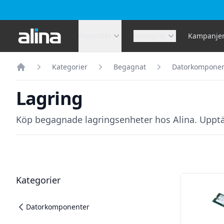
Alina.se
Produkter
Begagnat
Kampanje
Kategorier
Begagnat
Datorkomponen
Hem
Lagring
Köp begagnade lagringsenheter hos Alina. Upptäck
Filter
Produkter
Kategorier
Datorkomponenter