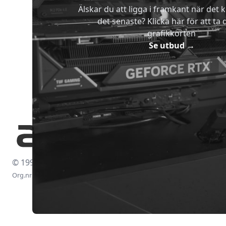
Älskar du att ligga i framkant när det 
det senaste? Klicka här för att ta di
grafikkorten
Se utbud
→
© 1997-2026
Org.nr: 556438-4260