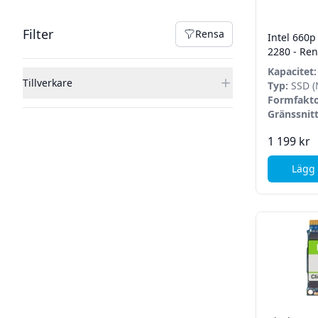
Filter
Filter
Rensa
Intel 660p
Rensa filter
2280 - Re
Kapacitet:
Tillverkare
Typ:
SSD (
Formfakto
Gränssnitt
1 199 kr
Lägg 