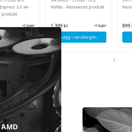
xpress 3.0 x4 -
NVMe - Renoverad produkt
Reno
 produkt
I Lager
I Lager
1 399 kr
899 
I lager
I lager
i varukorgen
Lägg i varukorgen
, Lexar NM620 SSD 512GB M.2 NVMe PCI Express 3.0 x4 - Reno
, Western Digital SN5000S
1
 & AMD