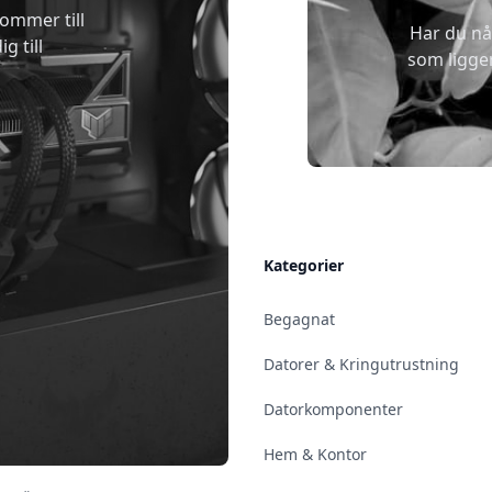
kommer till
Har du nå
g till
som ligge
Allmänt
Kategorier
Kontakt & Öppettider
Begagnat
Uppsala
Datorer & Kringutrustning
Enköping
Datorkomponenter
Norrköping
Hem & Kontor