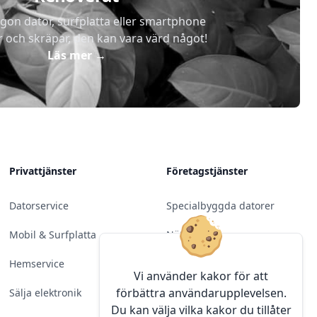
gon dator, surfplatta eller smartphone
r och skräpar, den kan vara värd något!
Läs mer
→
Privattjänster
Företagstjänster
Datorservice
Specialbyggda datorer
Mobil & Surfplatta
Nätverk
Hemservice
Molntjänster &
Vi använder kakor för att
Programvara
förbättra användarupplevelsen.
Sälja elektronik
Du kan välja vilka kakor du tillåter
Server & Backup