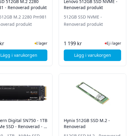
SD 512GB M.2 2280
Lenovo 512GB SSD NVME -
1 - Renoverad produkt
Renoverad produkt
512GB M.2 2280 Pm981
512GB SSD NVME -
noverad produkt
Renoverad produkt
I Lager
Ej i lager, besök p
kr
1 199 kr
I lager
Ej i lager
Lägg i varukorgen
Lägg i varukorgen
CI Express NVME m.2 - Renoverad produkt
, HP SSD 512GB M.2 2280 Pm981 - Renoverad produkt
, Lenovo 512GB SSD 
ern Digital SN750 - 1TB
Hynix 512GB SSD M.2 -
Me SSD - Renoverad - 3
Renoverad
garanti
0 - 1TB - NVMe SSD -
512GB SSD M.2 - Renoverad