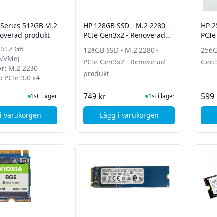
 Series 512GB M.2
HP 128GB SSD - M.2 2280 -
HP 2
noverad produkt
PCIe Gen3x2 - Renoverad
PCIe
produkt
prod
512 GB
128GB SSD - M.2 2280 -
256G
NVMe)
PCIe Gen3x2 - Renoverad
Gen3
r:
M.2 2280
produkt
:
PCIe 3.0 x4
I Lager
I Lager
749 kr
599 
1st i lager
1st i lager
i varukorgen
Lägg i varukorgen
, Intel 660p Series 512GB M.2 2280 - Renoverad produkt
, HP 128GB SSD - M.2 2280