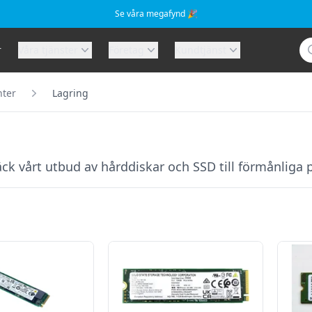
Se våra megafynd 🎉
Sö
r
Våra tjänster
Företag
Kundtjänst
ter
Lagring
 vårt utbud av hårddiskar och SSD till förmånliga pr