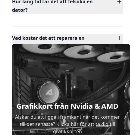
Hur lång tid tar det att felsöka en
dator?
Vad kostar det att reparera en
vattenskadad dator?
Sidfot
Grafikkort från Nvidia & AMD
Älskar du att ligga i framkant när det kommer
till det senaste? Klicka här för att ta dig till
grafikkorten