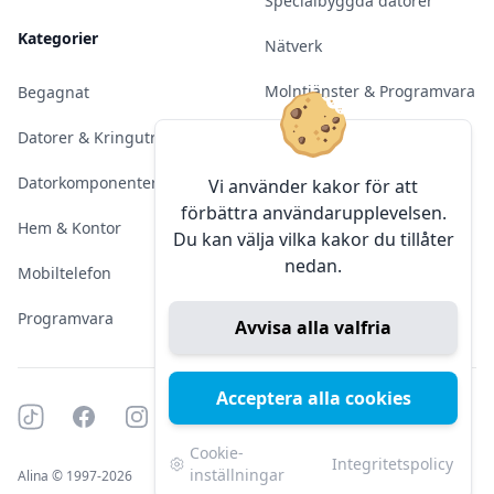
Specialbyggda datorer
Kategorier
Nätverk
Molntjänster & Programvara
Begagnat
Server & Backup
Datorer & Kringutrustning
Kameraövervakning
Datorkomponenter
Vi använder kakor för att
förbättra användarupplevelsen.
Konferens & Public Display
Hem & Kontor
Du kan välja vilka kakor du tillåter
nedan.
Sälja elektronik
Mobiltelefon
Programvara
Avvisa alla valfria
Acceptera alla cookies
Tiktok
Facebook
Instagram
YouTube
Mörkt läge
Mörkt läge
Cookie-
Integritetspolicy
inställningar
Alina © 1997-2026