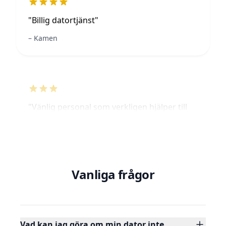
"Billig datortjänst"
Kamen
"Vänlig personal som verkligen hjälper till
när man har frågor kring sin
datorutrustning."
Stefan S
Vanliga frågor
Vad kan jag göra om min dator inte