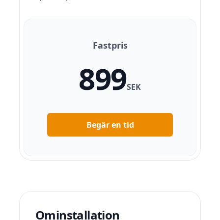
Fastpris
899
SEK
Begär en tid
Ominstallation