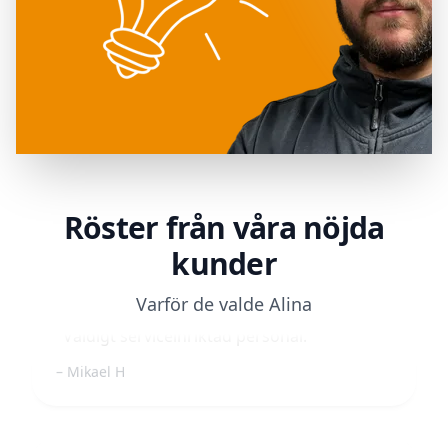
Helt fantastiska människor på plats
som ...
"Helt fantastiska människor på plats som
ger den bästa bemötande till sina kunder."
Salf A.
Röster från våra nöjda
kunder
Varför de valde Alina
"Väldigt serviceinriktad personal."
Mikael H