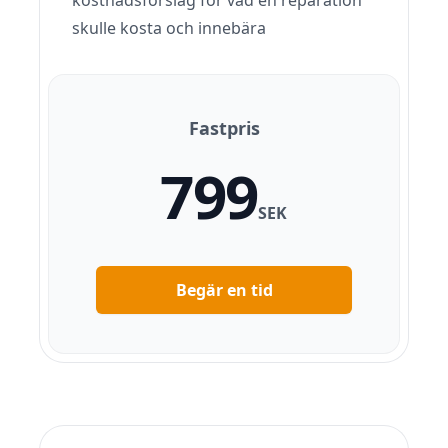
kostnadsförslag för vad en reparation
skulle kosta och innebära
Fastpris
799
SEK
Begär en tid