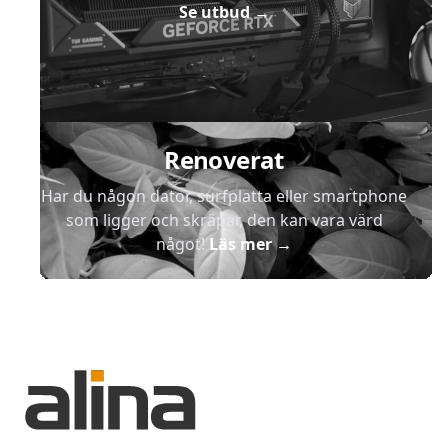
Se utbud
→
Renoverat
Har du någon dator, surfplatta eller smartphone
som ligger och skräpar, den kan vara värd
något!
Läs mer
→