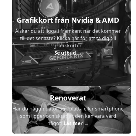
Grafikkort från Nvidia & AMD
Älskar du att ligga i framkant när det kommer
till det senaste? Klicka här för att ta dig till
grafikkorten
Se utbud
→
Renoverat
Har du någon dator, surfplatta eller smartphone
som ligger och skräpar, den kan vara värd
något!
Läs mer
→