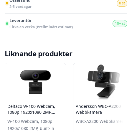
Östersund
0 st
2-5 vardagar
Leverantör
10+ st
Cirka en vecka (Preliminärt estimat)
Liknande produkter
Deltaco W-100 Webcam,
Andersson WBC-A2200
1080p 1920x1080 2MP,
Webbkamera
built-in mic, 2 m cable
W-100 Webcam, 1080p
WBC-A2200 Webbkamera
1920x1080 2MP, built-in