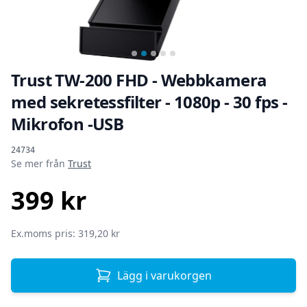
…
Trust TW-200 FHD - Webbkamera
med sekretessfilter - 1080p - 30 fps -
Mikrofon -USB
Produktinformation
24734
Se mer från
Trust
399 kr
SEK
Ex.moms pris: 319,20 kr
Lägg i varukorgen