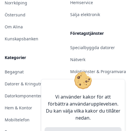
Hemservice
Norrköping
Sälja elektronik
Östersund
Om Alina
Företagstjänster
Kunskapsbanken
Specialbyggda datorer
Kategorier
Nätverk
Molntjänster & Programvara
Begagnat
Server & Backup
Datorer & Kringutrustning
Kameraövervakning
Datorkomponenter
Vi använder kakor för att
förbättra användarupplevelsen.
Konferens & Public Display
Hem & Kontor
Du kan välja vilka kakor du tillåter
nedan.
Sälja elektronik
Mobiltelefon