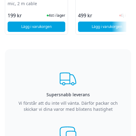
mic, 2 m cable
I Lager
Ej i la
199 kr
499 kr
4st i lager
Ej i lager
Lägg i varukorgen
Lägg i varukorgen
, Deltaco W-100 Webcam, 1080p 1920x1080 2MP, built-in mi
, Andersson WB
Supersnabb leverans
Vi förstår att du inte vill vänta. Därför packar och
skickar vi dina varor med blixtens hastighet