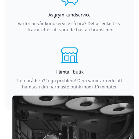
Asgrym kundservice
Varför är vår kundservice så bra? Det är enkelt - vi
strävar efter att vara de bästa i branschen
Hämta i butik
I en brådska? Inga problem! Dina varor är redo att
hämtas i din närmaste butik inom 10 minuter
Sidfot