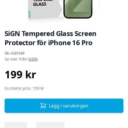
SiGN Tempered Glass Screen
Protector för iPhone 16 Pro
Produktinformation
SN-CGIP16P
Se mer från
SiGN
199 kr
SEK
Ex.moms pris: 159 kr
Lägg i varukorgen