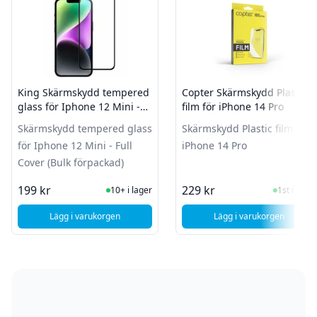
King Skärmskydd tempered
Copter Skärmskydd Plastic
glass för Iphone 12 Mini -
film för iPhone 14 Pro
Full Cover (Bulk förpackad)
Skärmskydd tempered glass
Skärmskydd Plastic film för
för Iphone 12 Mini - Full
iPhone 14 Pro
Cover (Bulk förpackad)
I Lager
I Lager
199 kr
229 kr
10+ i lager
1st i lager
Lägg i varukorgen
Lägg i varukorgen
, King Skärmskydd tempered glass för Iphone 12 Mini - Full