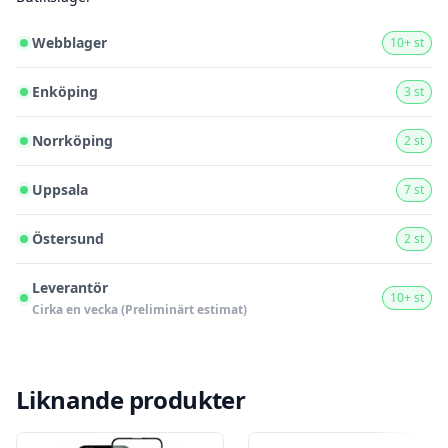
Webblager
10+ st
Enköping
3 st
Norrköping
2 st
Uppsala
7 st
Östersund
2 st
Leverantör
10+ st
Cirka en vecka (Preliminärt estimat)
Liknande produkter