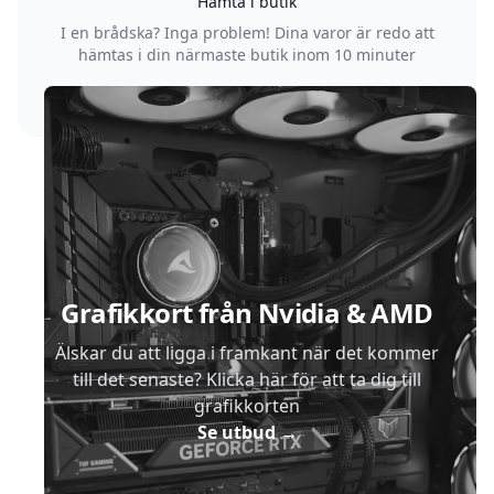
Hämta i butik
I en brådska? Inga problem! Dina varor är redo att
hämtas i din närmaste butik inom 10 minuter
Sidfot
Grafikkort från Nvidia & AMD
Älskar du att ligga i framkant när det kommer
till det senaste? Klicka här för att ta dig till
grafikkorten
Se utbud
→