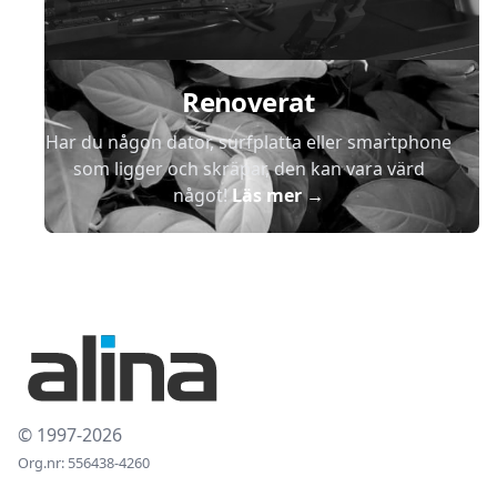
Renoverat
Har du någon dator, surfplatta eller smartphone
som ligger och skräpar, den kan vara värd
något!
Läs mer
→
© 1997-2026
Org.nr: 556438-4260