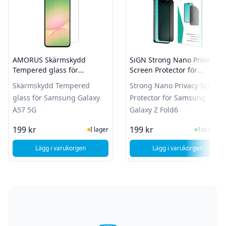
AMORUS Skärmskydd
SiGN Strong Nano Privacy
Tempered glass för
Screen Protector för
Samsung Galaxy A57 5G
Samsung Galaxy Z Fold6
Skärmskydd Tempered
Strong Nano Privacy Screen
glass för Samsung Galaxy
Protector för Samsung
A57 5G
Galaxy Z Fold6
I Lager
I Lager
199 kr
199 kr
I lager
1st i lager
Lägg i varukorgen
Lägg i varukorgen
, AMORUS Skärmskydd Tempered glass för Samsung Galax
, SiGN Strong Na