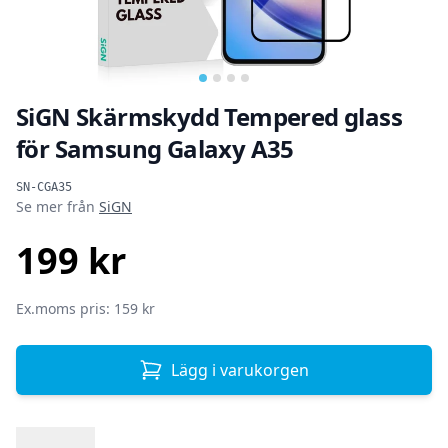
SiGN Skärmskydd Tempered glass
för Samsung Galaxy A35
Produktinformation
SN-CGA35
Se mer från
SiGN
199 kr
SEK
Ex.moms pris: 159 kr
Lägg i varukorgen