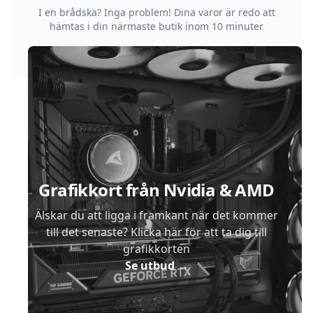
I en brådska? Inga problem! Dina varor är redo att
hämtas i din närmaste butik inom 10 minuter
Sidfot
Grafikkort från Nvidia & AMD
Älskar du att ligga i framkant när det kommer
till det senaste? Klicka här för att ta dig till
grafikkorten
Se utbud
→