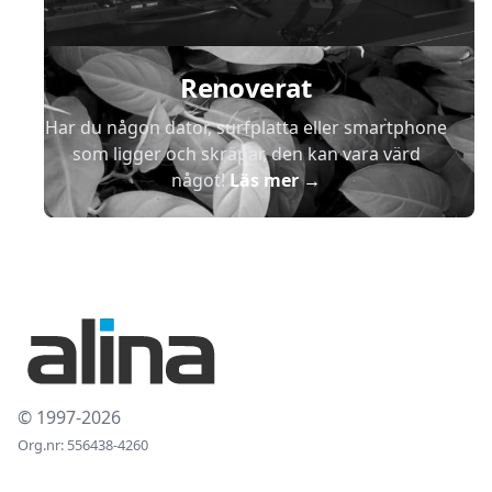
Renoverat
Har du någon dator, surfplatta eller smartphone
som ligger och skräpar, den kan vara värd
något!
Läs mer
→
© 1997-2026
Org.nr: 556438-4260