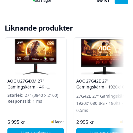
99 kr
8st i lager
Liknande produkter
AOC U27G4XM 27"
AOC 27G42E 27"
Gamingskärm - 4K -
Gamingskärm - 1920x1080
3860x2160 IPS - 320/160hz -
IPS - 180hz - 0,5ms
Storlek:
27" (3840 x 2160)
27G42E 27" Gamingskärm -
1ms
Responstid:
1 ms
1920x1080 IPS - 180hz -
0,5ms
I Lager
I Lag
5 995 kr
2 995 kr
I lager
I lager
Lägg i varukorgen
Lägg i varukorgen