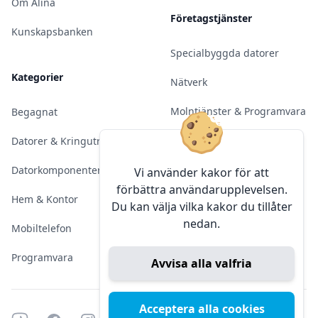
Om Alina
Företagstjänster
Kunskapsbanken
Specialbyggda datorer
Kategorier
Nätverk
Molntjänster & Programvara
Begagnat
Server & Backup
Datorer & Kringutrustning
Kameraövervakning
Datorkomponenter
Vi använder kakor för att
förbättra användarupplevelsen.
Konferens & Public Display
Hem & Kontor
Du kan välja vilka kakor du tillåter
nedan.
Sälja elektronik
Mobiltelefon
Programvara
Avvisa alla valfria
Acceptera alla cookies