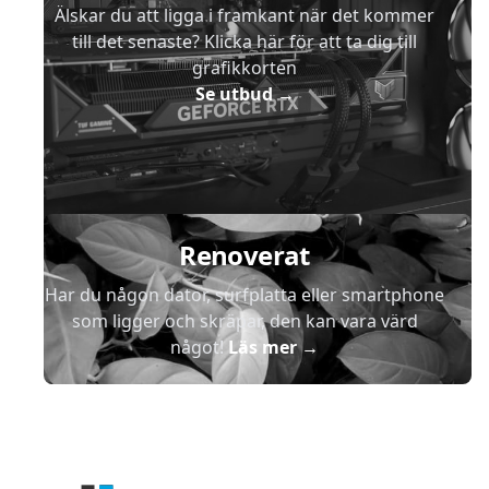
Älskar du att ligga i framkant när det kommer
till det senaste? Klicka här för att ta dig till
grafikkorten
Se utbud
→
Renoverat
Har du någon dator, surfplatta eller smartphone
som ligger och skräpar, den kan vara värd
något!
Läs mer
→