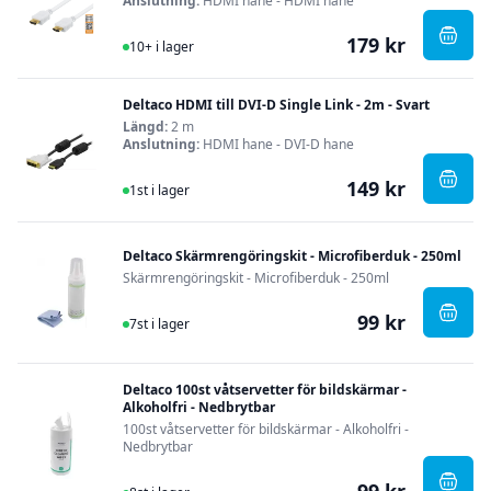
Anslutning:
HDMI hane - HDMI hane
179 kr
I Lager
, Delt
10+ i lager
Deltaco HDMI till DVI-D Single Link - 2m - Svart
Längd:
2 m
Anslutning:
HDMI hane - DVI-D hane
149 kr
I Lager
, Delt
1st i lager
Deltaco Skärmrengöringskit - Microfiberduk - 250ml
Skärmrengöringskit - Microfiberduk - 250ml
99 kr
I Lager
, Del
7st i lager
Deltaco 100st våtservetter för bildskärmar -
Alkoholfri - Nedbrytbar
100st våtservetter för bildskärmar - Alkoholfri -
Nedbrytbar
I Lager
, Delt