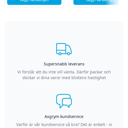
, AOC U27G4XM 27" Gamingskärm - 4K - 3860x2160 IPS - 
, AOC 27G42E 27"
Supersnabb leverans
Vi förstår att du inte vill vänta. Därför packar och
skickar vi dina varor med blixtens hastighet
Asgrym kundservice
Varför är vår kundservice så bra? Det är enkelt - vi