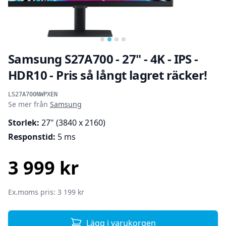
…
Samsung S27A700 - 27" - 4K - IPS -
HDR10 - Pris så långt lagret räcker!
Produktinformation
LS27A700NWPXEN
Se mer från
Samsung
Storlek:
27" (3840 x 2160)
Responstid:
5 ms
3 999 kr
SEK
Ex.moms pris: 3 199 kr
Lägg i varukorgen