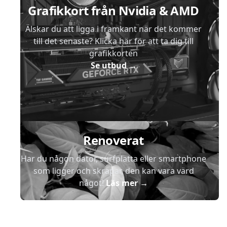
Grafikkort från Nvidia & AMD
Älskar du att ligga i framkant när det kommer
till det senaste? Klicka här för att ta dig till
grafikkorten
Se utbud
→
Renoverat
Har du någon dator, surfplatta eller smartphone
som ligger och skräpar, den kan vara värd
något!
Läs mer
→