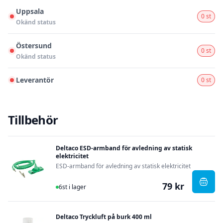
Uppsala
0 st
Okänd status
Östersund
0 st
Okänd status
Leverantör
0 st
Tillbehör
Deltaco ESD-armband för avledning av statisk
elektricitet
ESD-armband för avledning av statisk elektricitet
79 kr
I Lager
, Delt
6st i lager
Deltaco Tryckluft på burk 400 ml