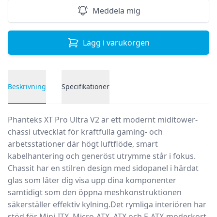
Meddela mig
Lägg i varukorgen
Beskrivning
Specifikationer
Produktbeskrivning
Phanteks XT Pro Ultra V2 är ett modernt miditower-
chassi utvecklat för kraftfulla gaming- och
arbetsstationer där högt luftflöde, smart
kabelhantering och generöst utrymme står i fokus.
Chassit har en stilren design med sidopanel i härdat
glas som låter dig visa upp dina komponenter
samtidigt som den öppna meshkonstruktionen
säkerställer effektiv kylning.Det rymliga interiören har
stöd för Mini-ITX, Micro-ATX, ATX och E-ATX-moderkort