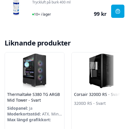
Tryckluft på burk 400 ml
99 kr
I Lager
, Delt
10+ i lager
Liknande produkter
Thermaltake S380 TG ARGB
Corsair 3200D RS - Svart
Mid Tower - Svart
3200D RS - Svart
Sidopanel:
Ja
Moderkortsstöd:
ATX. Mini-
ITX. microATX
Max längd grafikkort: