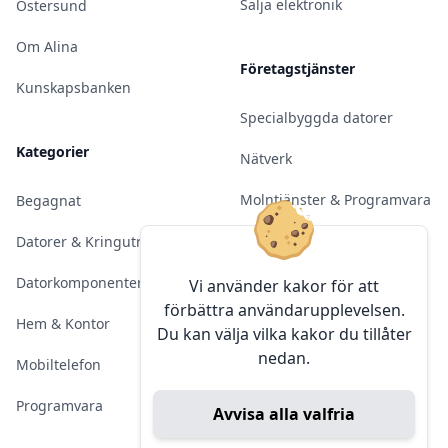
Sälja elektronik
Östersund
Om Alina
Företagstjänster
Kunskapsbanken
Specialbyggda datorer
Kategorier
Nätverk
Molntjänster & Programvara
Begagnat
Server & Backup
Datorer & Kringutrustning
Kameraövervakning
Datorkomponenter
Vi använder kakor för att
förbättra användarupplevelsen.
Konferens & Public Display
Hem & Kontor
Du kan välja vilka kakor du tillåter
nedan.
Sälja elektronik
Mobiltelefon
Programvara
Avvisa alla valfria