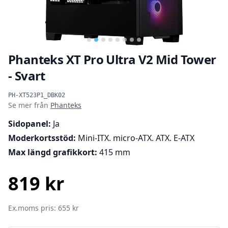
…
Phanteks XT Pro Ultra V2 Mid Tower
- Svart
Produktinformation
PH-XT523P1_DBK02
Se mer från
Phanteks
Sidopanel:
Ja
Moderkortsstöd:
Mini-ITX. micro-ATX. ATX. E-ATX
Max längd grafikkort:
415 mm
819 kr
SEK
Ex.moms pris: 655 kr