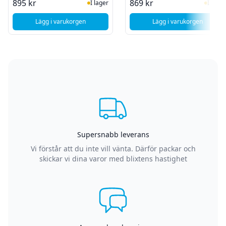
I Lager
I Lag
895 kr
869 kr
I lager
I lager
Lägg i varukorgen
Lägg i varukorgen
, Thermaltake S380 TG ARGB Mid Tower - Svart
, Corsair 3200D R
Supersnabb leverans
Vi förstår att du inte vill vänta. Därför packar och
skickar vi dina varor med blixtens hastighet