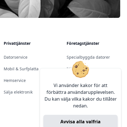
Privattjänster
Företagstjänster
Datorservice
Specialbyggda datorer
Mobil & Surfplatta
Nätverk
Hemservice
Molntjänster &
Vi använder kakor för att
Programvara
förbättra användarupplevelsen.
Sälja elektronik
Du kan välja vilka kakor du tillåter
Server & Backup
nedan.
Kameraövervakning
Avvisa alla valfria
Konferens & Public Display