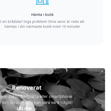
Hämta i butik
I en brådska? Inga problem! Dina varor är redo att
hämtas i din närmaste butik inom 10 minuter
Renoverat
gon dator, surfplatta eller smartphone
r och skräpar, den kan vara värd något!
Läs mer
→