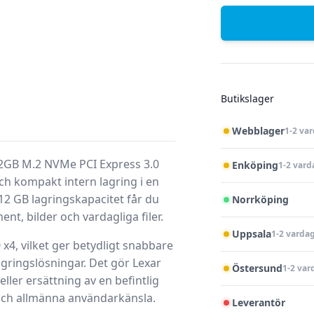
Butikslager
Webblager
1-2 va
2GB M.2 NVMe PCI Express 3.0
Enköping
1-2 vard
ch kompakt intern lagring i en
12 GB lagringskapacitet
får du
Norrköping
, bilder och vardagliga filer.
Uppsala
1-2 varda
 x4
, vilket ger betydligt snabbare
gringslösningar. Det gör Lexar
Östersund
1-2 var
eller ersättning av en befintlig
g och allmänna användarkänsla.
Leverantör