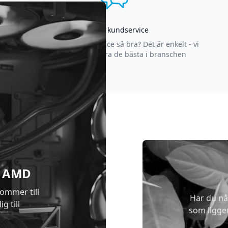
Asgrym kundservice
Varför är vår kundservice så bra? Det är enkelt - vi
strävar efter att vara de bästa i branschen
 & AMD
kommer till
Har du nå
g till
som ligge