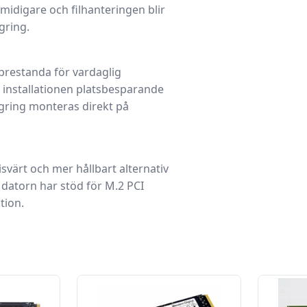
idigare och filhanteringen blir
gring.
prestanda för vardaglig
 installationen platsbesparande
agring monteras direkt på
prisvärt och mer hållbart alternativ
t datorn har stöd för
M.2 PCI
tion.