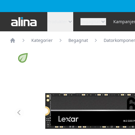
Alina.se
Produkter
Begagnat
Kampanje
Kategorier
Begagnat
Datorkomponen
Hem