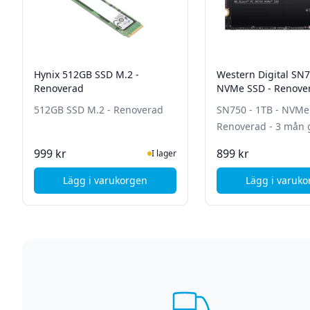
Hynix 512GB SSD M.2 -
Western Digital SN7
Renoverad
NVMe SSD - Renover
mån garanti
512GB SSD M.2 - Renoverad
SN750 - 1TB - NVMe
Renoverad - 3 mån 
I Lager
Ej i
999 kr
899 kr
I lager
Lägg i varukorgen
Lägg i varuk
, Hynix 512GB SSD M.2 - Renoverad
, We