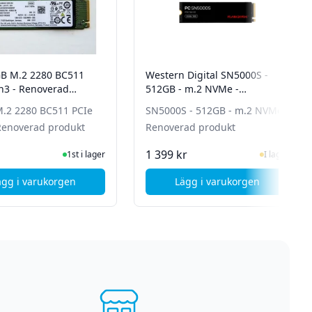
B M.2 2280 BC511
Western Digital SN5000S -
n3 - Renoverad
512GB - m.2 NVMe -
Renoverad produkt
.2 2280 BC511 PCIe
SN5000S - 512GB - m.2 NVMe -
Renoverad produkt
Renoverad produkt
I Lager
I Lager
1 399 kr
1st i lager
I lager
ägg i varukorgen
Lägg i varukorgen
 - Renoverad produkt
, HP 256GB M.2 2280 BC511 PCIe Gen3 - Renoverad produkt
, Western Digital S