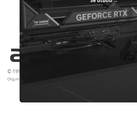
Se utbud
→
© 1997-2026
Org.nr: 556438-4260