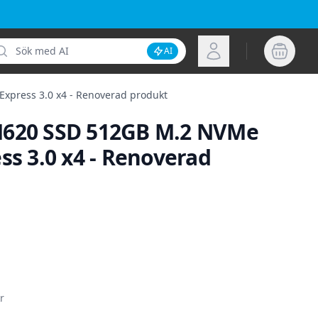
k
Logga in
AI
Inaktivera AI-sökning
xpress 3.0 x4 - Renoverad produkt
620 SSD 512GB M.2 NVMe
ss 3.0 x4 - Renoverad
ion
r