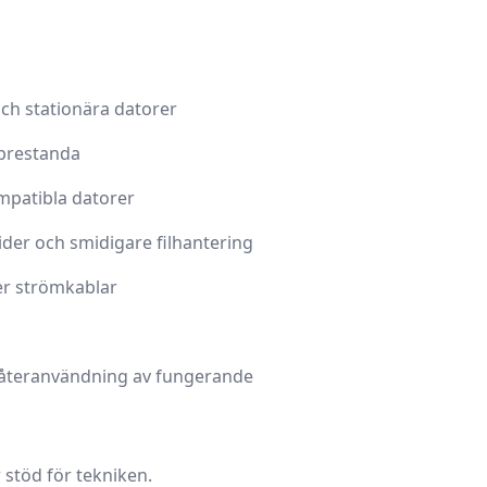
ch stationära datorer
sprestanda
mpatibla datorer
ider och smidigare filhantering
ler strömkablar
r återanvändning av fungerande
 stöd för tekniken.