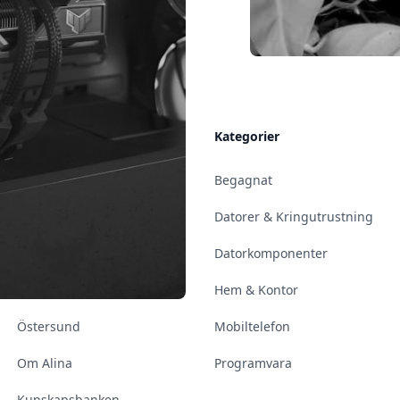
Allmänt
Kategorier
Kontakt & Öppettider
Begagnat
Uppsala
Datorer & Kringutrustning
Enköping
Datorkomponenter
Norrköping
Hem & Kontor
Östersund
Mobiltelefon
Om Alina
Programvara
Kunskapsbanken