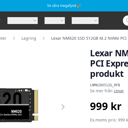
Se våra megafynd 🎉
Sö
r
Våra tjänster
Företag
Kundtjänst
ter
Lagring
Lexar NM620 SSD 512GB M.2 NVMe PCI E
Lexar NM
PCI Expre
produkt
Produktinformat
LNM620X512G_RFB
Se mer från
Lexar
999 kr
SEK
Ex.moms pris: 999 k