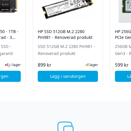
50 - 1TB -
HP SSD 512GB M.2 2280
HP 256G
ad - 3
Pm981 - Renoverad produkt
PCIe Ge
produkt
 SSD -
SSD 512GB M.2 2280 Pm981 -
256GB M
garanti
Renoverad produkt
Gen3 - 
 lager, besök produktsidan för senaste status
I Lager
899 kr
599 kr
Ej i lager
I lager
orgen
Lägg i varukorgen
L
stern Digital SN750 - 1TB - NVMe SSD - Renoverad - 3 mån garanti
, HP SSD 512GB M.2 2280 Pm981