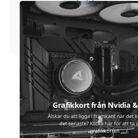
Supersnabb leverans
Vi förstår att du inte vill vänta. Därför packar och
skickar vi dina varor med blixtens hastighet
Sidfot
Grafikkort från Nvidia
Älskar du att ligga i framkant när det 
det senaste? Klicka här för att ta di
grafikkorten