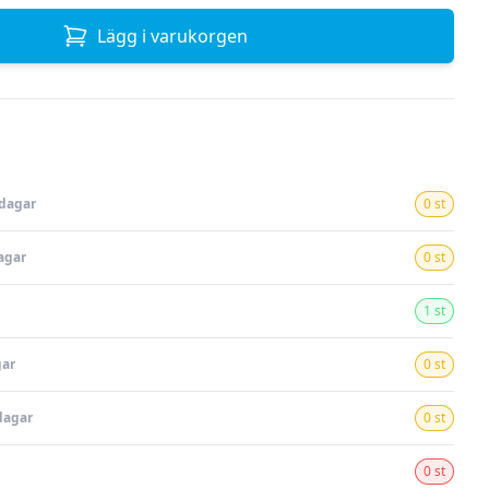
Lägg i varukorgen
rdagar
0 st
agar
0 st
1 st
gar
0 st
dagar
0 st
0 st