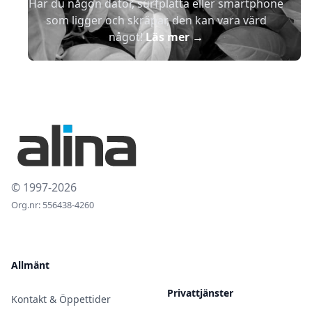
Har du någon dator, surfplatta eller smartphone
som ligger och skräpar, den kan vara värd
något!
Läs mer
→
© 1997-2026
Org.nr: 556438-4260
Allmänt
Privattjänster
Kontakt & Öppettider