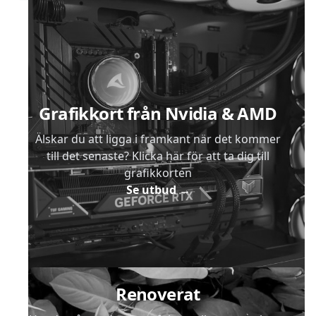
Sidfot
Grafikkort från Nvidia & AMD
Älskar du att ligga i framkant när det kommer
till det senaste? Klicka här för att ta dig till
grafikkorten
Se utbud
→
Renoverat