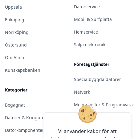
Datorservice
Uppsala
Mobil & Surfplatta
Enköping
Hemservice
Norrköping
Sälja elektronik
Östersund
Om Alina
Företagstjänster
Kunskapsbanken
Specialbyggda datorer
Kategorier
Nätverk
Molntjänster & Programvara
Begagnat
Server & Backup
Datorer & Kringutrustning
Kameraövervakning
Datorkomponenter
Vi använder kakor för att