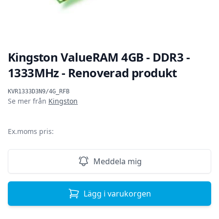
Kingston ValueRAM 4GB - DDR3 -
1333MHz - Renoverad produkt
Produktinformation
KVR1333D3N9/4G_RFB
Se mer från
Kingston
SEK
Ex.moms pris:
Meddela mig
Lägg i varukorgen