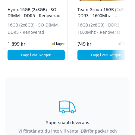
Hynix 16GB (2x8GB) - SO-
Team Group 16GB (2x8GB) -
DIMM - DDR5 - Renoverad
DDR3 - 1600Mhz -
Renoverat
16GB (2x8GB) - SO-DIMM -
16GB (2x8GB) - DDR3 -
DDR5 - Renoverad
1600Mhz - Renoverat
I Lager
Ej i la
1 899 kr
749 kr
I lager
Ej i lager
Lägg i varukorgen
Lägg i varukorgen
, Hynix 16GB (2x8GB) - SO-DIMM - DDR5 - Renoverad
, Team Group 16G
Supersnabb leverans
Vi förstår att du inte vill vänta. Därför packar och