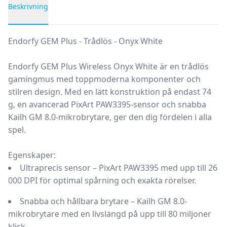
Beskrivning
Produktbeskrivning
Endorfy GEM Plus - Trådlös - Onyx White
Endorfy GEM Plus Wireless Onyx White är en trådlös
gamingmus med toppmoderna komponenter och
stilren design. Med en lätt konstruktion på endast
74
g
, en avancerad
PixArt PAW3395-sensor
och snabba
Kailh GM 8.0-mikrobrytare
, ger den dig fördelen i alla
spel.
Egenskaper:
Ultraprecis sensor
– PixArt PAW3395 med upp till
26
000 DPI
för optimal spårning och exakta rörelser.
Snabba och hållbara brytare
– Kailh GM 8.0-
mikrobrytare med en livslängd på upp till
80 miljoner
klick
.