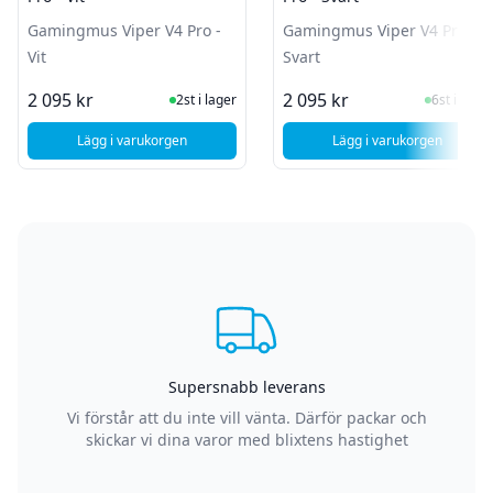
Gamingmus Viper V4 Pro -
Gamingmus Viper V4 Pro -
Vit
Svart
I Lager
I Lager
2 095 kr
2 095 kr
2st i lager
6st i lager
Lägg i varukorgen
Lägg i varukorgen
, Razer Gamingmus Viper V4 Pro - Vit
, Razer Gamingmu
Supersnabb leverans
Vi förstår att du inte vill vänta. Därför packar och
skickar vi dina varor med blixtens hastighet