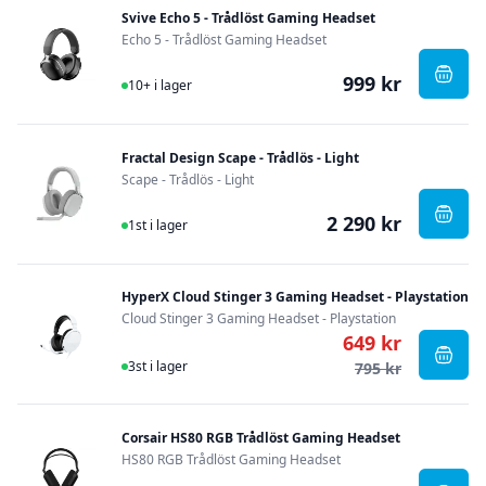
Svive Echo 5 - Trådlöst Gaming Headset
Echo 5 - Trådlöst Gaming Headset
999 kr
I Lager
, Svi
10+ i lager
Fractal Design Scape - Trådlös - Light
Scape - Trådlös - Light
2 290 kr
I Lager
, Frac
1st i lager
HyperX Cloud Stinger 3 Gaming Headset - Playstation
Cloud Stinger 3 Gaming Headset - Playstation
649 kr
I Lager
, Hyp
3st i lager
795 kr
Corsair HS80 RGB Trådlöst Gaming Headset
HS80 RGB Trådlöst Gaming Headset