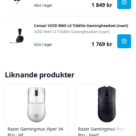
1 849 kr
I Lager
, Cor
6st i lager
Corsair VOID MAX v2 Trådlös Gamingheadset (svart)
VOID MAX v2 Trådlös Gamingheadset (svart)
1 769 kr
I Lager
, Cor
2st i lager
Liknande produkter
Razer Gamingmus Viper V4
Razer Gamingmus Viper V4
Pro - Vit
Pro - Svart