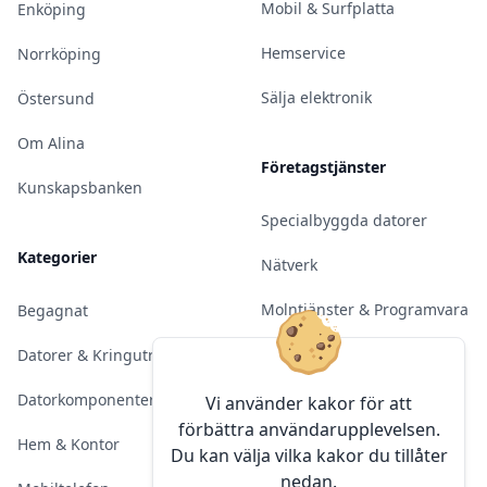
Mobil & Surfplatta
Enköping
Hemservice
Norrköping
Sälja elektronik
Östersund
Om Alina
Företagstjänster
Kunskapsbanken
Specialbyggda datorer
Kategorier
Nätverk
Molntjänster & Programvara
Begagnat
Server & Backup
Datorer & Kringutrustning
Kameraövervakning
Datorkomponenter
Vi använder kakor för att
förbättra användarupplevelsen.
Konferens & Public Display
Hem & Kontor
Du kan välja vilka kakor du tillåter
nedan.