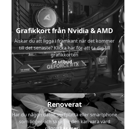
Grafikkort från Nvidia & AMD
Älskar du att ligga i framkant när det kommer
till det senaste? Klicka här för att ta dig till
grafikkorten
Se utbud
→
Renoverat
Har du någon dator, surfplatta eller smartphone
som ligger och skräpar, den kan vara värd
något!
Läs mer
→