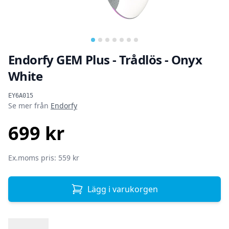
…
Endorfy GEM Plus - Trådlös - Onyx
White
Produktinformation
EY6A015
Se mer från
Endorfy
699 kr
SEK
Ex.moms pris: 559 kr
Lägg i varukorgen