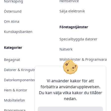
Hemservice
Norrköping
Sälja elektronik
Östersund
Om Alina
Företagstjänster
Kunskapsbanken
Specialbyggda datorer
Kategorier
Nätverk
Molntjänster & Programvara
Begagnat
Server & Backup
Datorer & Kringutrustning
Kameraövervakning
Datorkomponenter
Vi använder kakor för att
förbättra användarupplevelsen.
Konferens & Public Display
Hem & Kontor
Du kan välja vilka kakor du tillåter
nedan.
Sälja elektronik
Mobiltelefon
Programvara