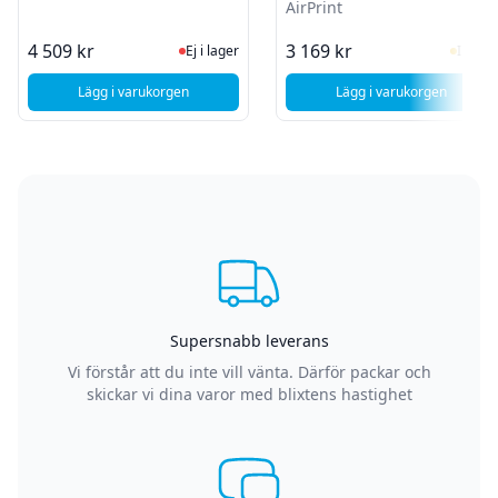
AirPrint
Ej i lager, besök produktsidan för sen
I Lag
4 509 kr
3 169 kr
Ej i lager
I lager
Lägg i varukorgen
Lägg i varukorgen
, Brother TD-4420DN Etikettskrivaren - Thermo - 118mm - 
, Brother QL-820NW
Supersnabb leverans
Vi förstår att du inte vill vänta. Därför packar och
skickar vi dina varor med blixtens hastighet