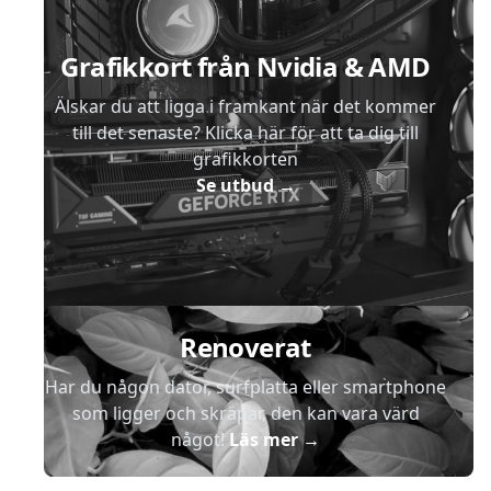
Grafikkort från Nvidia & AMD
Älskar du att ligga i framkant när det kommer
till det senaste? Klicka här för att ta dig till
grafikkorten
Se utbud
→
Renoverat
Har du någon dator, surfplatta eller smartphone
som ligger och skräpar, den kan vara värd
något!
Läs mer
→