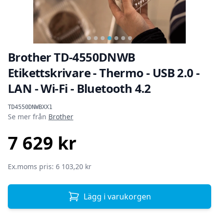
…
Brother TD-4550DNWB
Etikettskrivare - Thermo - USB 2.0 -
LAN - Wi-Fi - Bluetooth 4.2
Produktinformation
TD4550DNWBXX1
Se mer från
Brother
7 629 kr
SEK
Ex.moms pris: 6 103,20 kr
Lägg i varukorgen