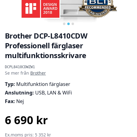
Brother DCP-L8410CDW
Professionell färglaser
multifunktionsskrivare
Produktinformation
DCPL8410CDWZW1
Se mer från
Brother
Typ:
Multifunktion färglaser
Anslutning:
USB, LAN & WiFi
Fax:
Nej
6 690 kr
SEK
Ex.moms pris: 5 352 kr