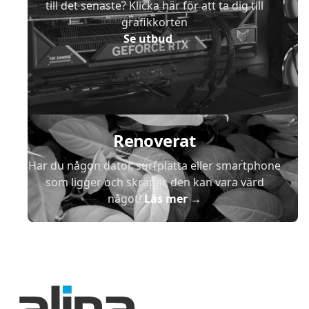
till det senaste? Klicka här för att ta dig till
grafikkorten
Se utbud
→
Renoverat
Har du någon dator, surfplatta eller smartphone
som ligger och skräpar, den kan vara värd
något!
Läs mer
→