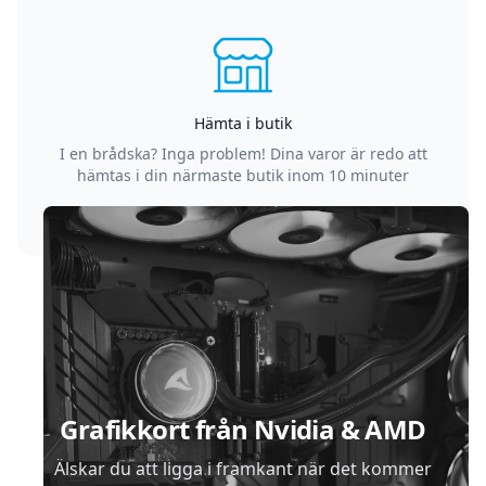
Hämta i butik
I en brådska? Inga problem! Dina varor är redo att
hämtas i din närmaste butik inom 10 minuter
Sidfot
Grafikkort från Nvidia & AMD
Älskar du att ligga i framkant när det kommer