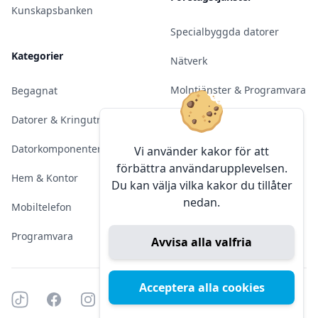
Kunskapsbanken
Specialbyggda datorer
Kategorier
Nätverk
Molntjänster & Programvara
Begagnat
Server & Backup
Datorer & Kringutrustning
Kameraövervakning
Datorkomponenter
Vi använder kakor för att
förbättra användarupplevelsen.
Konferens & Public Display
Hem & Kontor
Du kan välja vilka kakor du tillåter
nedan.
Sälja elektronik
Mobiltelefon
Programvara
Avvisa alla valfria
Acceptera alla cookies
Tiktok
Facebook
Instagram
YouTube
Mörkt läge
Mörkt läge