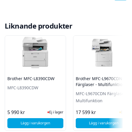
Liknande produkter
Brother MFC-L8390CDW
Brother MFC-L9670CDN
Färglaser - Multifunktion
MFC-L8390CDW
MFC-L9670CDN Färglaser -
Multifunktion
Ej i lager, besök produktsidan för sen
I Lag
5 990 kr
17 599 kr
Ej i lager
I lager
Lägg i varukorgen
Lägg i varukorgen
, Brother MFC-L8390CDW
, Brother MFC-L9