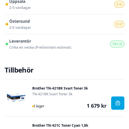
Uppsala
0 st
2-5 vardagar
Östersund
0 st
2-5 vardagar
Leverantör
10+ st
Cirka en vecka (Preliminärt estimat)
Tillbehör
Brother TN-421BK Svart Toner 3k
TN-421BK Svart Toner 3k
1 679 kr
I Lager
, Bro
I lager
Brother TN-421C Toner Cyan 1,8k