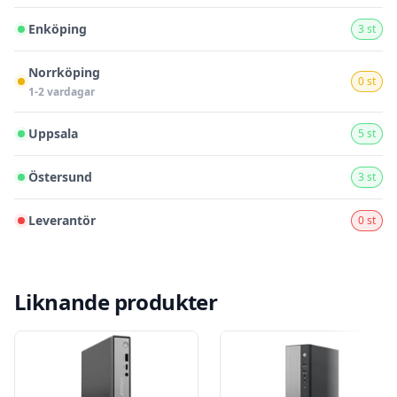
Enköping
3 st
Norrköping
0 st
1-2 vardagar
Uppsala
5 st
Östersund
3 st
Leverantör
0 st
Liknande produkter