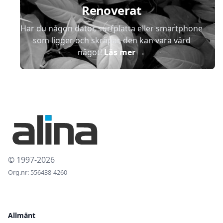
Renoverat
Har du någon dator, surfplatta eller smartphone
som ligger och skräpar, den kan vara värd
något!
Läs mer
→
© 1997-2026
Org.nr: 556438-4260
Allmänt