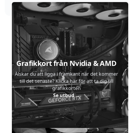
Sidfot
Grafikkort från Nvidia & AMD
Älskar du att ligga i framkant när det kommer
till det senaste? Klicka här för att ta dig till
grafikkorten
Se utbud
→