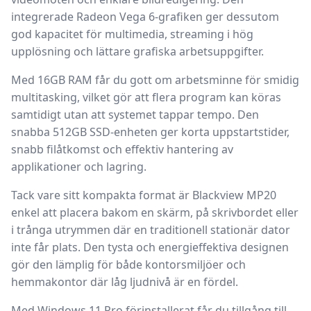
integrerade
Radeon Vega 6-grafiken
ger dessutom
god kapacitet för multimedia, streaming i hög
upplösning och lättare grafiska arbetsuppgifter.
Med
16GB RAM
får du gott om arbetsminne för smidig
multitasking, vilket gör att flera program kan köras
samtidigt utan att systemet tappar tempo. Den
snabba
512GB SSD-enheten
ger korta uppstartstider,
snabb filåtkomst och effektiv hantering av
applikationer och lagring.
Tack vare sitt kompakta format är Blackview MP20
enkel att placera bakom en skärm, på skrivbordet eller
i trånga utrymmen där en traditionell stationär dator
inte får plats. Den tysta och energieffektiva designen
gör den lämplig för både kontorsmiljöer och
hemmakontor där låg ljudnivå är en fördel.
Med
Windows 11 Pro
förinstallerat får du tillgång till