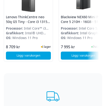
Lenovo ThinkCentre neo
Blackview NEX60 Mini PC -
50q G5 Tiny - Core i3 1315U
Core 5 210H - 16GB - 512GB
- 16GB - 512GB SSD - Win 11
SSD - Windows 11 Pro
Processor:
Intel Core™ i3
Processor:
Intel Core 5
Pro
1315U
Grafikkort:
Intel® UHD
210H
Grafikkort:
Intel Graphics
Graphics
OS:
Windows 11 Pro
OS:
Windows 11 Pro
I Lager
I Lager
8 709 kr
7 995 kr
I lager
7st i lager
Lägg i varukorgen
Lägg i varukorgen
, Lenovo ThinkCentre neo 50q G5 Tiny - Core i3 1315U - 16
, Blackview NEX6