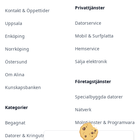
Privattjänster
Kontakt & Öppettider
Datorservice
Uppsala
Mobil & Surfplatta
Enköping
Hemservice
Norrköping
Sälja elektronik
Östersund
Om Alina
Företagstjänster
Kunskapsbanken
Specialbyggda datorer
Kategorier
Nätverk
Molntjänster & Programvara
Begagnat
Server & Backup
Datorer & Kringutrustning