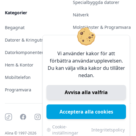
Specialbyggda datorer
Kategorier
Nätverk
Molntjänster & Programvara
Begagnat
Server & Backup
Datorer & Kringutrustning
Kameraövervakning
Datorkomponenter
Vi använder kakor för att
förbättra användarupplevelsen.
Konferens & Public Display
Hem & Kontor
Du kan välja vilka kakor du tillåter
nedan.
Sälja elektronik
Mobiltelefon
Programvara
Avvisa alla valfria
Acceptera alla cookies
Tiktok
Facebook
Instagram
YouTube
Mörkt läge
Mörkt läge
Cookie-
Integritetspolicy
inställningar
Alina © 1997-2026