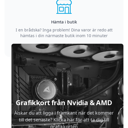
Hämta i butik
I en brådska? Inga problem! Dina varor är redo att
hämtas i din närmaste butik inom 10 minuter
Sidfot
Grafikkort från Nvidia & AMD
Älskar du att ligga i framkant när det kommer
till det senaste? Klicka här för att ta dig till
grafikkorten