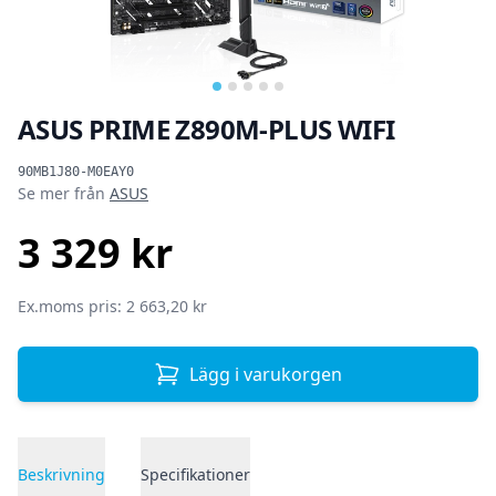
ASUS PRIME Z890M-PLUS WIFI
Produktinformation
90MB1J80-M0EAY0
Se mer från
ASUS
3 329 kr
SEK
Ex.moms pris: 2 663,20 kr
Lägg i varukorgen
Beskrivning
Specifikationer