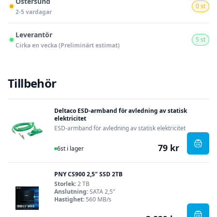
Östersund
0 st
2-5 vardagar
Leverantör
5 st
Cirka en vecka (Preliminärt estimat)
Tillbehör
Deltaco ESD-armband för avledning av statisk
elektricitet
ESD-armband för avledning av statisk elektricitet
79 kr
I Lager
, Delt
6st i lager
PNY CS900 2,5" SSD 2TB
Storlek:
2 TB
Anslutning:
SATA 2,5"
Hastighet:
560 MB/s