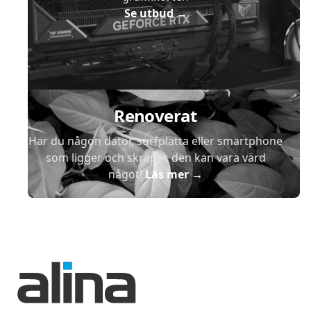
Se utbud
→
Renoverat
Har du någon dator, surfplatta eller smartphone
som ligger och skräpar, den kan vara värd
något!
Läs mer
→