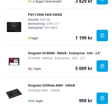
3 829 kr
I Lager
, PNY
1–2 dagars leveranstid
PNY CS900 SATA 500GB
Storlek:
500 GB
Anslutning:
SATA 2.5"
Hastighet:
560 MB/s
1 199 kr
I Lager
, PNY
I lager
Kingston DC600M - 960GB - Enterprise - SSD - 2,5"
DC600M - 960GB - Enterprise - SSD - 2,5"
5 009 kr
Ej i lager
, Kin
Ej i lager
Kingston SSDNow A400 - 240GB
SSDNow A400 - 240GB
909 kr
I Lager
, Kin
7st i lager