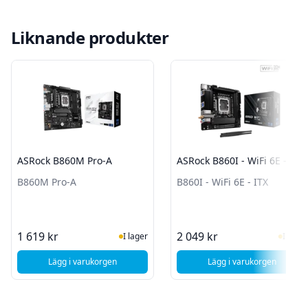
Liknande produkter
ASRock B860M Pro-A
ASRock B860I - WiFi 6E - ITX
B860M Pro-A
B860I - WiFi 6E - ITX
I Lager
I Lag
1 619 kr
2 049 kr
I lager
I lager
Lägg i varukorgen
Lägg i varukorgen
, ASRock B860M Pro-A
, ASRock B860I - W