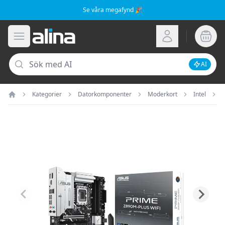
Se våra megafynd 🎉
Alina.se
Öppna meny
Logga in
Sök
AI
Inaktive
Kategorier
Datorkomponenter
Moderkort
Intel
Hem