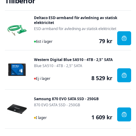
Tillbehör
Deltaco ESD-armband för avledning av statisk
elektricitet
ESD-armband för avledning av statisk elektricitet
79 kr
I Lager
, Delt
6st i lager
Western Digital Blue SA510 - 4TB - 2,5" SATA
Blue SA510 - 4TB - 2,5" SATA
8 529 kr
Ej i lager
, West
Ej i lager
Samsung 870 EVO SATA SSD - 250GB
870 EVO SATA SSD - 250GB
1 609 kr
I Lager
, Sam
I lager