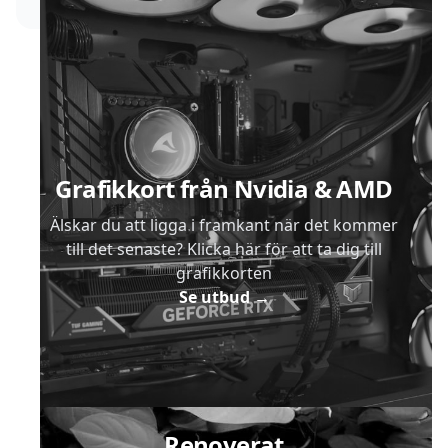
Sidfot
Grafikkort från Nvidia & AMD
Älskar du att ligga i framkant när det kommer
till det senaste? Klicka här för att ta dig till
grafikkorten
Se utbud
→
Renoverat