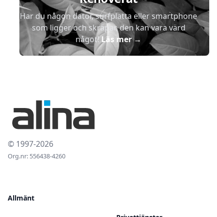
Har du någon dator, surfplatta eller smartphone
som ligger och skräpar, den kan vara värd
något!
Läs mer
→
© 1997-2026
Org.nr: 556438-4260
Allmänt