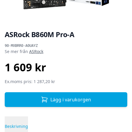
ASRock B860M Pro-A
Produktinformation
90-MXBRR0-A0UAYZ
Se mer från
ASRock
1 609 kr
SEK
Ex.moms pris: 1 287,20 kr
Lägg i varukorgen
Beskrivning