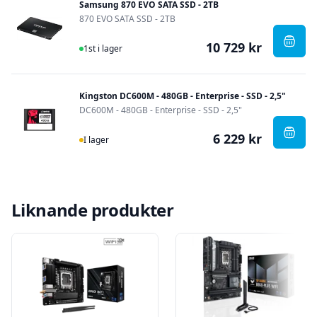
Samsung 870 EVO SATA SSD - 2TB
870 EVO SATA SSD - 2TB
10 729 kr
I Lager
, Sam
1st i lager
Kingston DC600M - 480GB - Enterprise - SSD - 2,5"
DC600M - 480GB - Enterprise - SSD - 2,5"
6 229 kr
I Lager
, Kin
I lager
Liknande produkter