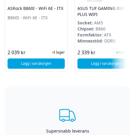
ASRock B860I - WiFi 6E - ITX
ASUS TUF GAMING B860-
PLUS WIFI
B860I - WiFi 6E - ITX
Socket:
AM5
Chipset:
B860
Formfaktor:
ATX
Minnesstöd:
DDR5
I Lager
I Lager
2 039 kr
2 339 kr
I lager
1st i lager
Lägg i varukorgen
Lägg i varukorgen
, ASRock B860I - WiFi 6E - ITX
, ASUS TUF GAMI
Supersnabb leverans