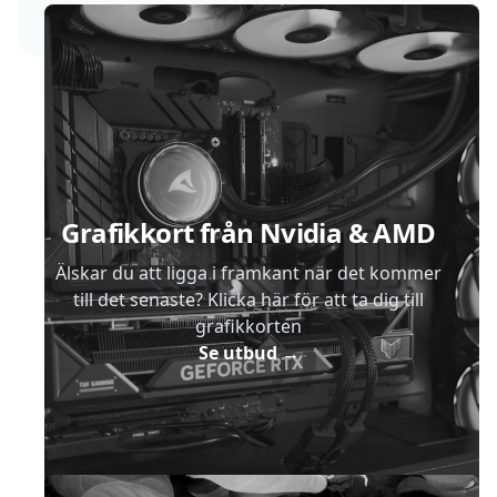
Sidfot
Grafikkort från Nvidia & AMD
Älskar du att ligga i framkant när det kommer
till det senaste? Klicka här för att ta dig till
grafikkorten
Se utbud
→