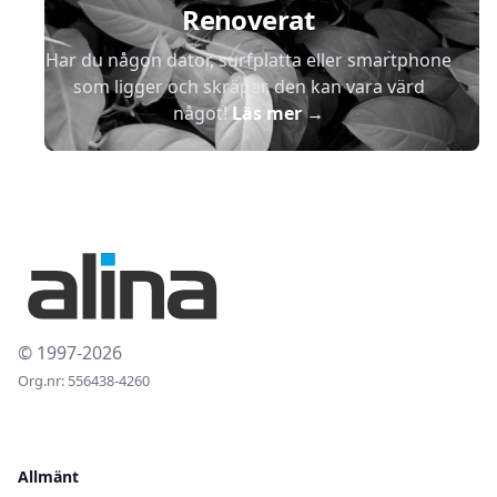
Renoverat
Har du någon dator, surfplatta eller smartphone
som ligger och skräpar, den kan vara värd
något!
Läs mer
→
© 1997-2026
Org.nr: 556438-4260
Allmänt