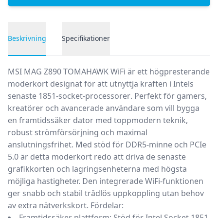
Beskrivning
Specifikationer
Produktbeskrivning
MSI MAG Z890 TOMAHAWK WiFi är ett
högpresterande
moderkort
designat för att utnyttja kraften i Intels
senaste
1851-socket-processorer
. Perfekt för gamers,
kreatörer och avancerade användare som vill bygga
en
framtidssäker dator
med toppmodern teknik,
robust strömförsörjning och maximal
anslutningsfrihet. Med stöd för
DDR5-minne
och
PCIe
5.0
är detta moderkort redo att driva de senaste
grafikkorten och lagringsenheterna med högsta
möjliga hastigheter. Den integrerade WiFi-funktionen
ger snabb och stabil trådlös uppkoppling utan behov
av extra nätverkskort.
Fördelar:
Framtidssäker plattform:
Stöd för Intel Socket 1851