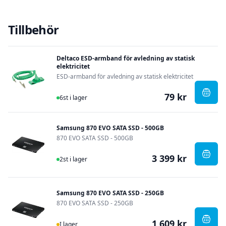
Tillbehör
Deltaco ESD-armband för avledning av statisk
elektricitet
ESD-armband för avledning av statisk elektricitet
79 kr
I Lager
, Delt
6st i lager
Samsung 870 EVO SATA SSD - 500GB
870 EVO SATA SSD - 500GB
3 399 kr
I Lager
, Sam
2st i lager
Samsung 870 EVO SATA SSD - 250GB
870 EVO SATA SSD - 250GB
1 609 kr
I Lager
, Sam
I lager