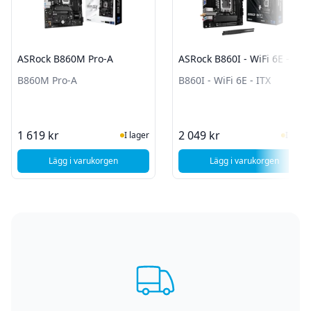
ASRock B860M Pro-A
ASRock B860I - WiFi 6E - ITX
B860M Pro-A
B860I - WiFi 6E - ITX
I Lager
I Lag
1 619 kr
2 049 kr
I lager
I lager
Lägg i varukorgen
Lägg i varukorgen
, ASRock B860M Pro-A
, ASRock B860I - W