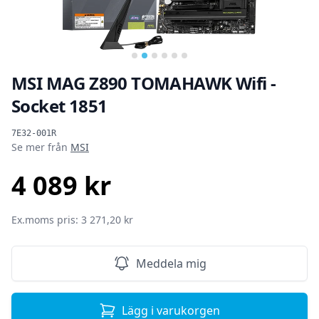
…
MSI MAG Z890 TOMAHAWK Wifi -
Socket 1851
Produktinformation
7E32-001R
Se mer från
MSI
4 089 kr
SEK
Ex.moms pris: 3 271,20 kr
Meddela mig
Lägg i varukorgen