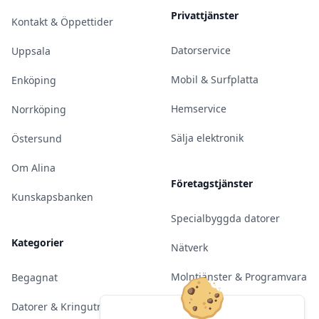
Privattjänster
Kontakt & Öppettider
Datorservice
Uppsala
Mobil & Surfplatta
Enköping
Hemservice
Norrköping
Sälja elektronik
Östersund
Om Alina
Företagstjänster
Kunskapsbanken
Specialbyggda datorer
Kategorier
Nätverk
Molntjänster & Programvara
Begagnat
Server & Backup
Datorer & Kringutrustning