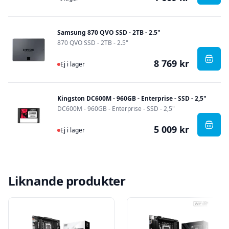
Samsung 870 QVO SSD - 2TB - 2.5"
870 QVO SSD - 2TB - 2.5"
8 769 kr
Ej i lager
, Sam
Ej i lager
Kingston DC600M - 960GB - Enterprise - SSD - 2,5"
DC600M - 960GB - Enterprise - SSD - 2,5"
5 009 kr
Ej i lager
, Kin
Ej i lager
Liknande produkter