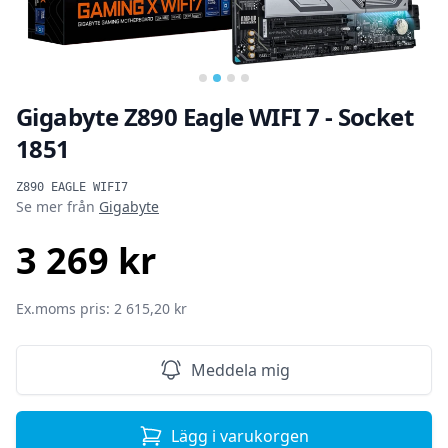
Gigabyte Z890 Eagle WIFI 7 - Socket
1851
Produktinformation
Z890 EAGLE WIFI7
Se mer från
Gigabyte
3 269 kr
SEK
Ex.moms pris: 2 615,20 kr
Meddela mig
Lägg i varukorgen