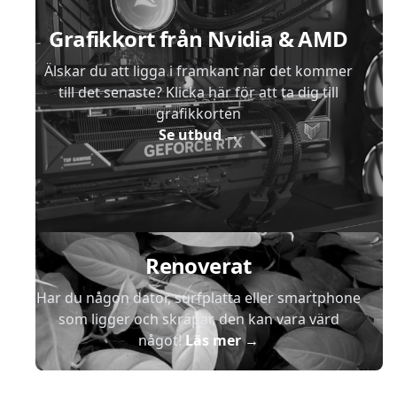
Grafikkort från Nvidia & AMD
Älskar du att ligga i framkant när det kommer
till det senaste? Klicka här för att ta dig till
grafikkorten
Se utbud
→
Renoverat
Har du någon dator, surfplatta eller smartphone
som ligger och skräpar, den kan vara värd
något!
Läs mer
→