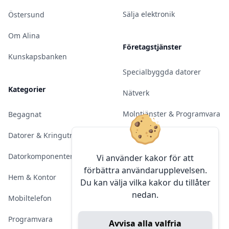
Sälja elektronik
Östersund
Om Alina
Företagstjänster
Kunskapsbanken
Specialbyggda datorer
Kategorier
Nätverk
Molntjänster & Programvara
Begagnat
Server & Backup
Datorer & Kringutrustning
Kameraövervakning
Datorkomponenter
Vi använder kakor för att
förbättra användarupplevelsen.
Konferens & Public Display
Hem & Kontor
Du kan välja vilka kakor du tillåter
nedan.
Sälja elektronik
Mobiltelefon
Programvara
Avvisa alla valfria