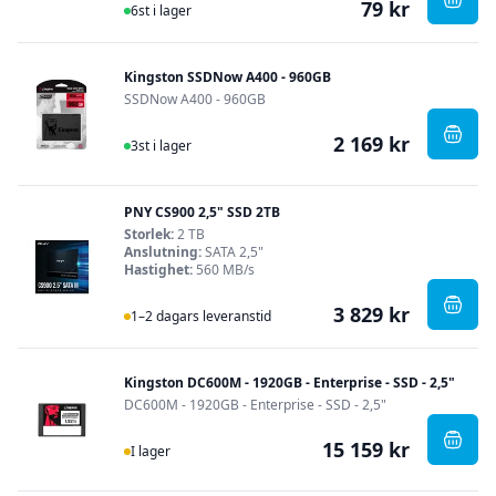
79 kr
I Lager
, Delt
6st i lager
Kingston SSDNow A400 - 960GB
SSDNow A400 - 960GB
2 169 kr
I Lager
, Kin
3st i lager
PNY CS900 2,5" SSD 2TB
Storlek:
2 TB
Anslutning:
SATA 2,5"
Hastighet:
560 MB/s
3 829 kr
I Lager
, PNY
1–2 dagars leveranstid
Kingston DC600M - 1920GB - Enterprise - SSD - 2,5"
DC600M - 1920GB - Enterprise - SSD - 2,5"
15 159 kr
I Lager
, Kin
I lager