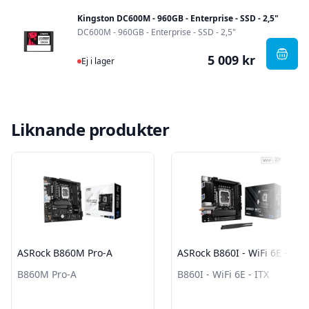
Kingston DC600M - 960GB - Enterprise - SSD - 2,5"
DC600M - 960GB - Enterprise - SSD - 2,5"
5 009 kr
Ej i lager
, Kin
Ej i lager
Liknande produkter
ASRock B860M Pro-A
ASRock B860I - WiFi 6E - ITX
B860M Pro-A
B860I - WiFi 6E - ITX