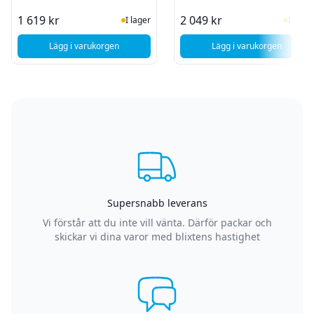
I Lager
I Lag
1 619 kr
2 049 kr
I lager
I lager
Lägg i varukorgen
Lägg i varukorgen
, ASRock B860M Pro-A
, ASRock B860I - W
Supersnabb leverans
Vi förstår att du inte vill vänta. Därför packar och
skickar vi dina varor med blixtens hastighet