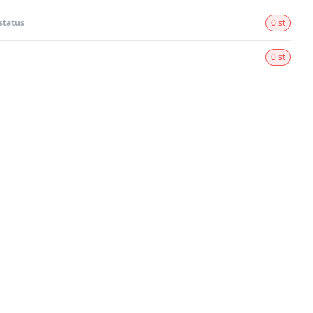
status
0 st
0 st