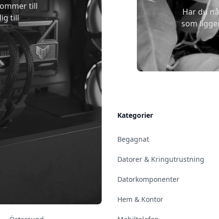
kommer till
Har du nå
g till
som ligge
Allmänt
Kategorier
Kontakt & Öppettider
Begagnat
Uppsala
Datorer & Kringutrustning
Enköping
Datorkomponenter
Norrköping
Hem & Kontor