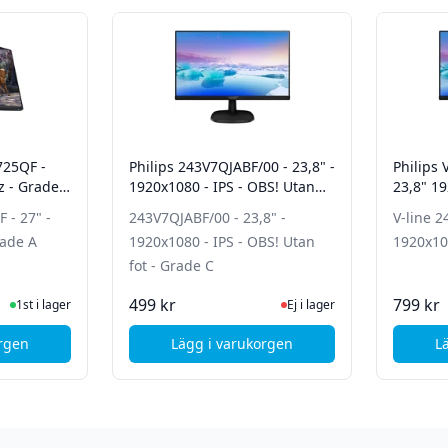
725QF -
Philips 243V7QJABF/00 - 23,8" -
Philips 
Hz - Grade
1920x1080 - IPS - OBS! Utan
23,8" 19
fot - Grade C
B
 - 27" -
243V7QJABF/00 - 23,8" -
V-line 2
rade A
1920x1080 - IPS - OBS! Utan
1920x10
fot - Grade C
ger
Ej i lager, besök produktsida
499 kr
799 kr
1st i lager
Ej i lager
orgen
Lägg i varukorgen
L
llHD - 165Hz - Pivot - Grade A
l Alienware AW2725QF - 27" - 4K - IPS - 360Hz - Grade A
, Philips 243V7QJABF/00 - 23,8" -