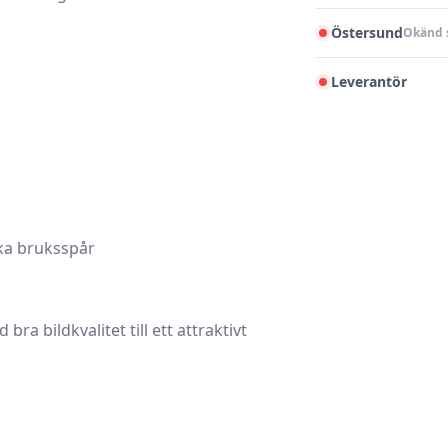
Östersund
Okänd 
Leverantör
ska bruksspår
bra bildkvalitet till ett attraktivt