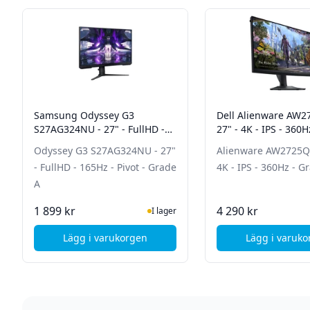
Samsung Odyssey G3
Dell Alienware AW2
S27AG324NU - 27" - FullHD -
27" - 4K - IPS - 360
165Hz - Pivot - Grade A
A
Odyssey G3 S27AG324NU - 27"
Alienware AW2725QF
- FullHD - 165Hz - Pivot - Grade
4K - IPS - 360Hz - G
A
I Lager
I La
1 899 kr
4 290 kr
I lager
Lägg i varukorgen
Lägg i varuk
, Samsung Odyssey G3 S27AG324NU - 27" - Fu
, Del