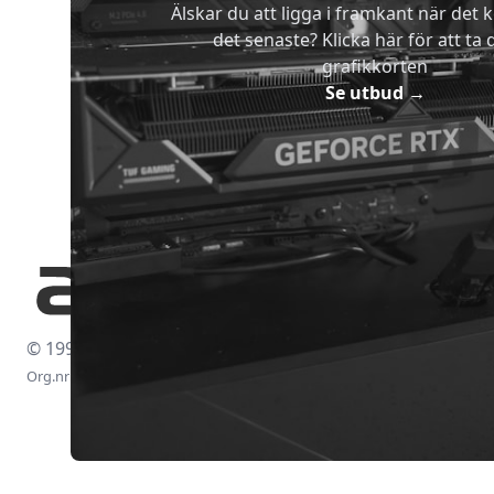
Älskar du att ligga i framkant när det 
det senaste? Klicka här för att ta di
grafikkorten
Se utbud
→
© 1997-2026
Org.nr: 556438-4260