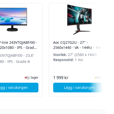
V-line 243V7QJABF/00 -
Aoc CQ27G2U - 27" -
20x1080 - IPS - Grade
2560x1440 - VA - 144hz - 1ms -
Curved - Grade B+
Storlek:
27" (2560 x 1440)
43V7QJABF/00 - 23,8"
Responstid:
1 ms
80 - IPS - Grade B
n för senaste status
Ej i lager, besök produktsidan för senaste status
I Lager
1 999 kr
Ej i lager
I lager
ägg i varukorgen
Lägg i varukorgen
 1920x1080 - IPS - OBS! Utan fot - Grade C
, Philips V-line 243V7QJABF/00 - 23,8" 1920x1080 - IPS - Gra
, Aoc CQ27G2U - 27" 