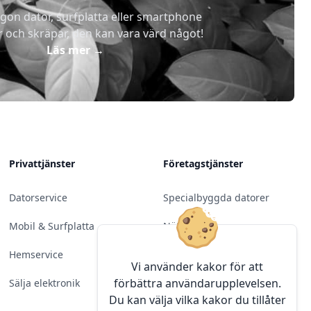
gon dator, surfplatta eller smartphone
r och skräpar, den kan vara värd något!
Läs mer
→
Privattjänster
Företagstjänster
Datorservice
Specialbyggda datorer
Mobil & Surfplatta
Nätverk
Hemservice
Molntjänster &
Vi använder kakor för att
Programvara
förbättra användarupplevelsen.
Sälja elektronik
Du kan välja vilka kakor du tillåter
Server & Backup