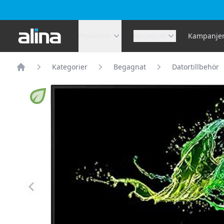
Alina.se
Produkter
Begagnat
Kampanje
Kategorier
Begagnat
Datortillbehör
Hem