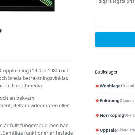
Tidigare lägsta pris
D-upplösning (1920 × 1080) och
Butikslager
och breda betraktningsvinklar.
urf och multimedia.
Webblager
Okänd 
 och en bekväm
Enköping
Okänd s
nt, deltar i videomöten eller
Norrköping
Okänd
den är fullt fungerande men har
Uppsala
Okänd sta
 Samtliga funktioner är testade