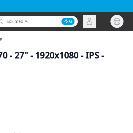
k
Logga in
AI
Inaktivera AI-sökning
B-
0 - 27" - 1920x1080 - IPS -
ion