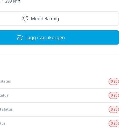
: 1 299 kr
?
Meddela mig
Lägg i varukorgen
status
0 st
tatus
0 st
 status
0 st
tus
0 st