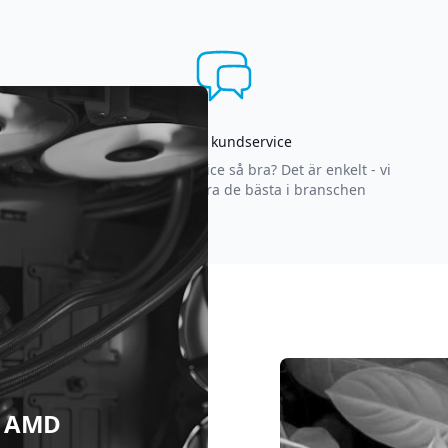
Asgrym kundservice
Varför är vår kundservice så bra? Det är enkelt - vi
strävar efter att vara de bästa i branschen
 & AMD