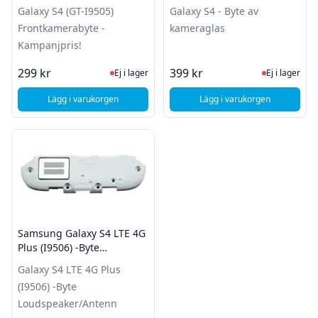
Kampanjpris!
Galaxy S4 (GT-I9505)
Galaxy S4 - Byte av
Frontkamerabyte -
kameraglas
Kampanjpris!
Ej i lager, besök produktsidan för sena
Ej i lager
299 kr
399 kr
Ej i lager
Ej i lager
Lägg i varukorgen
Lägg i varukorgen
, Samsung Galaxy S4 (GT-I9505) Frontkamerabyte - Kampanj
, Samsung Galaxy S4 
Samsung Galaxy S4 LTE 4G
Plus (I9506) -Byte
Loudspeaker/Antenn
Galaxy S4 LTE 4G Plus
(I9506) -Byte
Loudspeaker/Antenn