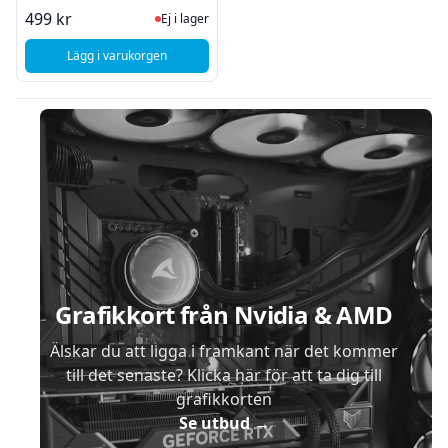
Ej i lager, besök produktsidan för sena
499 kr
Ej i lager
Lägg i varukorgen
, Samsung Galaxy S4 LTE 4G Plus (I9506) -Byte Loudspeake
Sidfot
Grafikkort från Nvidia & AMD
Älskar du att ligga i framkant när det kommer
till det senaste? Klicka här för att ta dig till
grafikkorten
Se utbud
→