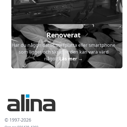
Renoverat
Har du någon dator, surfplatta eller smartphone
som ligger och skräpar, den kan vara värd
något!
Läs mer
→
© 1997-2026