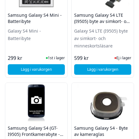
Samsung Galaxy S4 Mini -
Samsung Galaxy S4 LTE
Batteribyte
(I9505) byte av simkort- och
minneskortsläsare
Galaxy S4 Mini -
Galaxy S4 LTE (I9505) byte
Batteribyte
av simkort- och
minneskortsläsare
I Lager
Ej i lager
299 kr
599 kr
1st i lager
Ej i lager
Lägg i varukorgen
Lägg i varukorgen
, Samsung Galaxy S4 Mini - Batteribyte
, Samsung Galaxy S4 
Samsung Galaxy S4 (GT-
Samsung Galaxy S4 - Byte
I9505) Frontkamerabyte -
av kameraglas