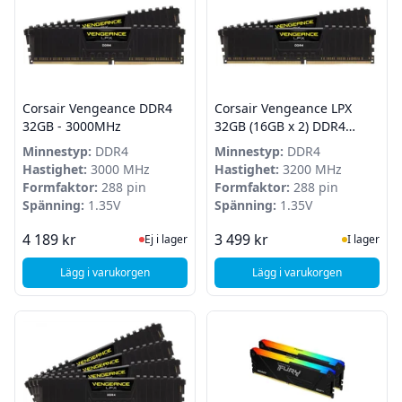
Corsair Vengeance DDR4
Corsair Vengeance LPX
32GB - 3000MHz
32GB (16GB x 2) DDR4
3200MHz
Minnestyp:
DDR4
Minnestyp:
DDR4
Hastighet:
3000 MHz
Hastighet:
3200 MHz
Formfaktor:
288 pin
Formfaktor:
288 pin
Spänning:
1.35V
Spänning:
1.35V
Ej i lager, besök produktsidan för sena
I Lager
4 189 kr
3 499 kr
Ej i lager
I lager
Lägg i varukorgen
Lägg i varukorgen
, Corsair Vengeance DDR4 32GB - 3000MHz
, Corsair Vengeance