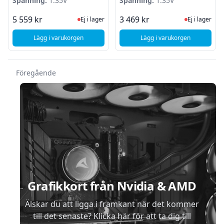
Spänning:
1.35V
Spänning:
1.35V
Ej i lager, besök produktsidan för sena
Ej i lager
5 559 kr
3 469 kr
Ej i lager
Ej i lager
Lägg i varukorgen
Lägg i varukorgen
, Corsair Vengeance PRO 128GB (4 x 32GB) DDR4 3000MHz 
, Corsair Vengeance
Föregående
Sidfot
Grafikkort från Nvidia & AMD
Älskar du att ligga i framkant när det kommer
till det senaste? Klicka här för att ta dig till