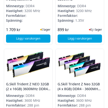
Minnestyp:
DDR4
Minnestyp:
DDR4
Hastighet:
3200 MHz
Hastighet:
3200 MHz
Formfaktor:
Formfaktor:
Spänning:
Spänning:
1.35V
I Lager
Ej i lager
1 709 kr
899 kr
I lager
Ej i lager
Lägg i varukorgen
Lägg i varukorgen
, G.Skill Aegis DDR4 16GB (2 x 8GB) 3200MHz
, G.Skill Aegis DDR
G.Skill Trident Z NEO 32GB
G.Skill Trident Z Neo 32GB
(2 x 16GB) 3600MHz DDR4
(4 x 8GB) DDR4 - 3600MHz -
RGB
RGB
Minnestyp:
DDR4
Minnestyp:
DDR4
Hastighet:
3600 MHz
Hastighet:
3600 MHz
Formfaktor:
288 pin
Formfaktor:
288 pin