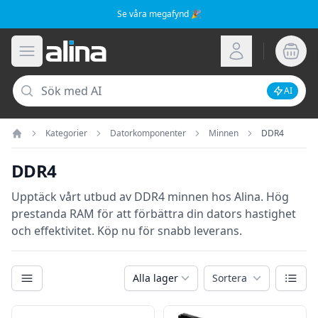
Se våra megafynd 🎉
Alina.se
Öppna meny
Logga in
Sök
AI
Inaktive
Kategorier
Datorkomponenter
Minnen
DDR4
Hem
DDR4
Upptäck vårt utbud av DDR4 minnen hos Alina. Hög
prestanda RAM för att förbättra din dators hastighet
och effektivitet. Köp nu för snabb leverans.
Kategorier
Växla
Alla lager
Sortera
Filter
Produkter