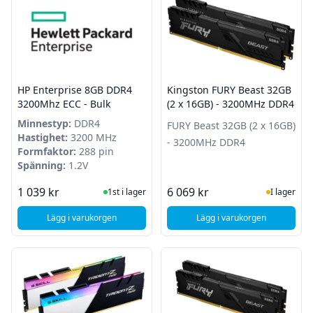
HP Enterprise 8GB DDR4
Kingston FURY Beast 32GB
3200Mhz ECC - Bulk
(2 x 16GB) - 3200MHz DDR4
Minnestyp:
DDR4
FURY Beast 32GB (2 x 16GB)
Hastighet:
3200 MHz
- 3200MHz DDR4
Formfaktor:
288 pin
Spänning:
1.2V
I Lager
I Lager
1 039 kr
6 069 kr
1st i lager
I lager
Lägg i varukorgen
Lägg i varukorgen
, HP Enterprise 8GB DDR4 3200Mhz ECC - Bulk
, Kingston FURY Bea