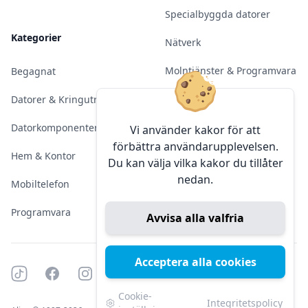
Specialbyggda datorer
Kategorier
Nätverk
Molntjänster & Programvara
Begagnat
Server & Backup
Datorer & Kringutrustning
Kameraövervakning
Datorkomponenter
Vi använder kakor för att
förbättra användarupplevelsen.
Konferens & Public Display
Hem & Kontor
Du kan välja vilka kakor du tillåter
nedan.
Sälja elektronik
Mobiltelefon
Programvara
Avvisa alla valfria
Acceptera alla cookies
Tiktok
Facebook
Instagram
YouTube
Mörkt läge
Mörkt läge
Cookie-
Integritetspolicy