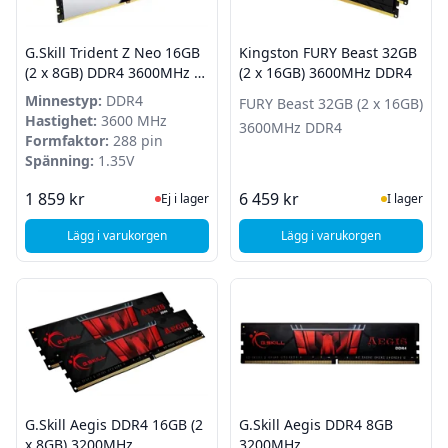
G.Skill Trident Z Neo 16GB
Kingston FURY Beast 32GB
(2 x 8GB) DDR4 3600MHz -
(2 x 16GB) 3600MHz DDR4
RGB
Minnestyp:
DDR4
FURY Beast 32GB (2 x 16GB)
Hastighet:
3600 MHz
3600MHz DDR4
Formfaktor:
288 pin
Spänning:
1.35V
Ej i lager, besök produktsidan för sena
I Lager
1 859 kr
6 459 kr
Ej i lager
I lager
Lägg i varukorgen
Lägg i varukorgen
, G.Skill Trident Z Neo 16GB (2 x 8GB) DDR4 3600MHz - RGB
, Kingston FURY Bea
G.Skill Aegis DDR4 16GB (2
G.Skill Aegis DDR4 8GB
x 8GB) 3200MHz
3200MHz