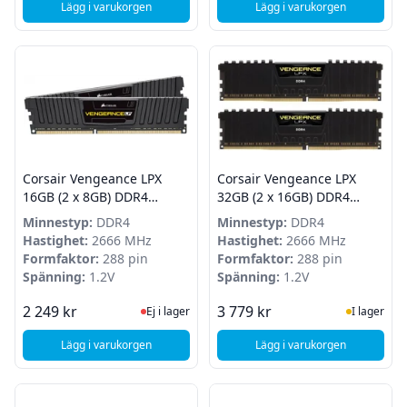
Lägg i varukorgen
Lägg i varukorgen
, Corsair Vengeance LPX 64GB (2 x 32GB) DDR4 2666MHz
, Corsair Vengeanc
Corsair Vengeance LPX
Corsair Vengeance LPX
16GB (2 x 8GB) DDR4
32GB (2 x 16GB) DDR4
2666MHz
2666Mhz
Minnestyp:
DDR4
Minnestyp:
DDR4
Hastighet:
2666 MHz
Hastighet:
2666 MHz
Formfaktor:
288 pin
Formfaktor:
288 pin
Spänning:
1.2V
Spänning:
1.2V
Ej i lager, besök produktsidan för sena
I Lager
2 249 kr
3 779 kr
Ej i lager
I lager
Lägg i varukorgen
Lägg i varukorgen
, Corsair Vengeance LPX 16GB (2 x 8GB) DDR4 2666MHz
, Corsair Vengeance