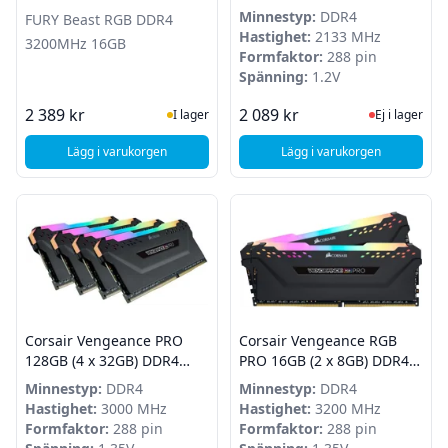
Minnestyp:
DDR4
FURY Beast RGB DDR4
Hastighet:
2133 MHz
3200MHz 16GB
Formfaktor:
288 pin
Spänning:
1.2V
I Lager
Ej i lager
2 389 kr
2 089 kr
I lager
Ej i lager
Lägg i varukorgen
Lägg i varukorgen
, Kingston FURY Beast RGB DDR4 3200MHz 16GB
, Corsair Value Sel
Corsair Vengeance PRO
Corsair Vengeance RGB
128GB (4 x 32GB) DDR4
PRO 16GB (2 x 8GB) DDR4
3000MHz - Black RGB
3200MHz - Black
Minnestyp:
DDR4
Minnestyp:
DDR4
Hastighet:
3000 MHz
Hastighet:
3200 MHz
Formfaktor:
288 pin
Formfaktor:
288 pin