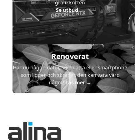
grafikkorten
Se utbud
→
Renoverat
Har du någon dator, surfplatta eller smartphone
som ligger och skräpar, den kan vara värd
något!
Läs mer
→