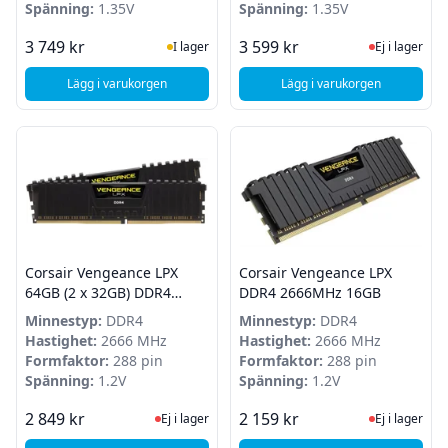
Spänning:
1.35V
Spänning:
1.35V
I Lager
Ej i lager
3 749 kr
3 599 kr
I lager
Ej i lager
Lägg i varukorgen
Lägg i varukorgen
, G.Skill Trident Z NEO 32GB (2 x 16GB) 3600MHz DDR4 RG
, G.Skill Trident Z 
Corsair Vengeance LPX
Corsair Vengeance LPX
64GB (2 x 32GB) DDR4
DDR4 2666MHz 16GB
2666MHz
Minnestyp:
DDR4
Minnestyp:
DDR4
Hastighet:
2666 MHz
Hastighet:
2666 MHz
Formfaktor:
288 pin
Formfaktor:
288 pin
Spänning:
1.2V
Spänning:
1.2V
Ej i lager, besök produktsidan för sena
Ej i lager
2 849 kr
2 159 kr
Ej i lager
Ej i lager