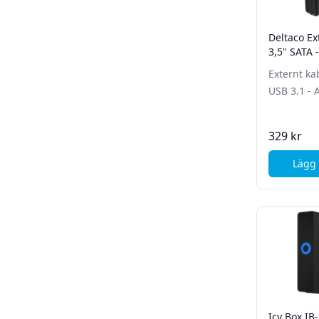
Deltaco Ex
3,5" SATA -
Aluminium
Externt ka
USB 3.1 - 
329 kr
Lägg 
Icy Box IB