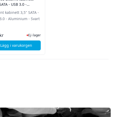
SATA - USB 3.0 -
inium - Svart
nt kabinett 3,5" SATA -
3.0 - Aluminium - Svart
tsidan för senaste status
Ej i lager, besök produktsidan för senaste status
kr
Ej i lager
Lägg i varukorgen
Svart
abinett för 1x3,5" SATA-hårddisk, SATA 6Gb/s
, Deltaco Externt kabinett 3,5" SATA - USB 3.0 - Aluminium 