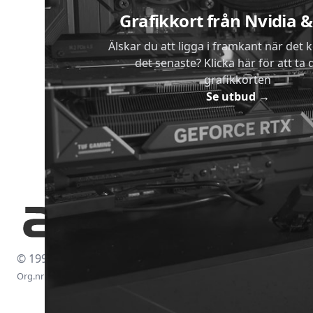
Grafikkort från Nvidia
Älskar du att ligga i framkant när det 
det senaste? Klicka här för att ta di
grafikkorten
Se utbud
→
© 1997-2026
Org.nr: 556438-4260