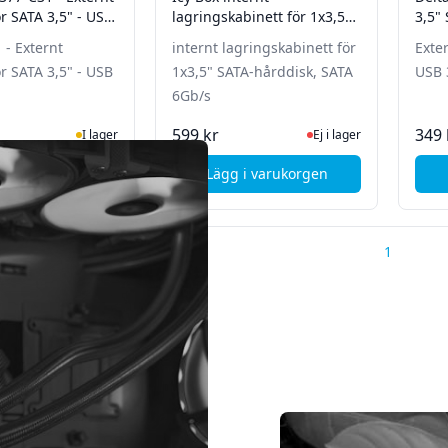
ör SATA 3,5" - USB
lagringskabinett för 1x3,5"
3,5" 
SATA-hårddisk, SATA 6Gb/s
Alum
 - Externt
internt lagringskabinett för
Exter
ör SATA 3,5" - USB
1x3,5" SATA-hårddisk, SATA
USB 
6Gb/s
I Lager
Ej i lager, besök produk
599 kr
349 
I lager
Ej i lager
i varukorgen
Lägg i varukorgen
, Icy Box IB-377-C31 - Externt kabinett för SATA 3,5" - USB 3.1 - 
, Icy Box internt lagringsk
1