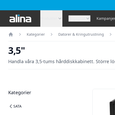
Alina.se
Produkter
Begagnat
Kampanje
Kategorier
Datorer & Kringutrustning
Hem
3,5"
Handla våra 3,5-tums hårddiskkabinett. Större lö
Filter
Produkter
Kategorier
SATA