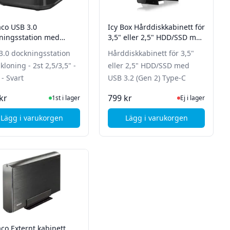
aco USB 3.0
Icy Box Hårddiskkabinett för
ningsstation med
3,5" eller 2,5" HDD/SSD med
ng - 2st 2,5/3,5" - SATA
USB 3.2 (Gen 2) Type-C
3.0 dockningsstation
Hårddiskkabinett för 3,5"
rt
loning - 2st 2,5/3,5" -
eller 2,5" HDD/SSD med
- Svart
USB 3.2 (Gen 2) Type-C
I Lager
Ej i lager, besök p
kr
799 kr
1st i lager
Ej i lager
Lägg i varukorgen
Lägg i varukorgen
rt
, Deltaco USB 3.0 dockningsstation med kloning - 2st 2,5/3
, Deltaco Extern USB hårddiskdocka - 3,5" och 2,5" - SATA - USB 3.1 - Svart
, Icy Box Hårddiskkab
aco Externt kabinett