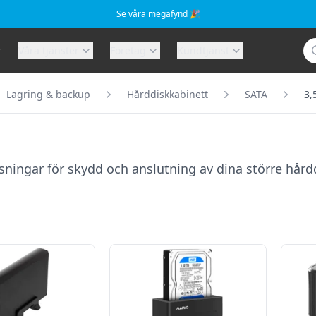
Se våra megafynd 🎉
Sö
r
Våra tjänster
Företag
Kundtjänst
Lagring & backup
Hårddiskkabinett
SATA
3,
sningar för skydd och anslutning av dina större hårdd