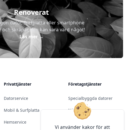
Renoverat
gon dator, surfplatta eller smartphone
r och skräpar, den kan vara värd något!
Läs mer
→
Privattjänster
Företagstjänster
Datorservice
Specialbyggda datorer
Mobil & Surfplatta
Nätverk
Hemservice
Molntjänster &
Vi använder kakor för att
Programvara