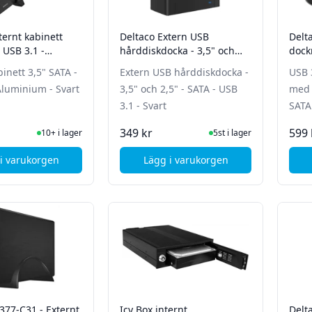
ternt kabinett
Deltaco Extern USB
Delt
 USB 3.1 -
hårddiskdocka - 3,5" och
dock
 - Svart
2,5" - SATA - USB 3.1 - Svart
kloni
binett 3,5" SATA -
Extern USB hårddiskdocka -
USB 
- Sva
Aluminium - Svart
3,5" och 2,5" - SATA - USB
med k
3.1 - Svart
SATA 
I Lager
I Lager
349 kr
599 
10+ i lager
5st i lager
i varukorgen
Lägg i varukorgen
, Deltaco Externt kabinett 3,5" SATA - USB 3.1 - Aluminium - Sva
-377-C31 - Externt
Icy Box internt
Delt