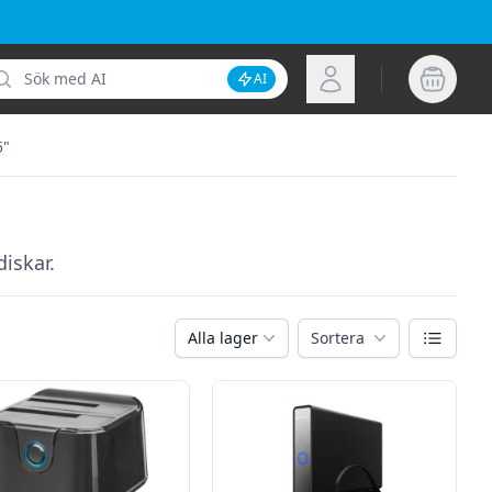
k
Logga in
AI
Inaktivera AI-sökning
5"
iskar.
Växla vy
Alla lager
Sortera