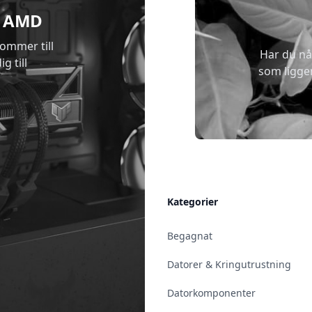
 & AMD
kommer till
Har du nå
g till
som ligge
Allmänt
Kategorier
Kontakt & Öppettider
Begagnat
Uppsala
Datorer & Kringutrustning
Enköping
Datorkomponenter