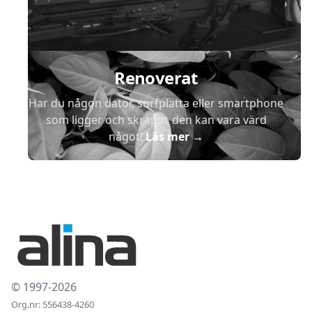
Renoverat
Har du någon dator, surfplatta eller smartphone
som ligger och skräpar, den kan vara värd
något!
Läs mer
→
© 1997-2026
Org.nr: 556438-4260