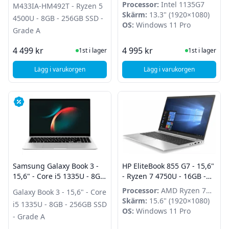
256GB SSD - Grade A
256GB SSD - Win 11 Pro -
Processor:
Intel 1135G7
M433IA-HM492T - Ryzen 5
Grade A
Skärm:
13.3" (1920×1080)
4500U - 8GB - 256GB SSD -
OS:
Windows 11 Pro
Grade A
I Lager
I Lager
4 499 kr
4 995 kr
1st i lager
1st i lager
Lägg i varukorgen
Lägg i varukorgen
, ASUS M433IA-HM492T - Ryzen 5 4500U - 8GB - 256GB SSD
, HP EliteBook 830 G
Samsung Galaxy Book 3 -
HP EliteBook 855 G7 - 15,6"
15,6" - Core i5 1335U - 8GB
- Ryzen 7 4750U - 16GB -
- 256GB SSD - Grade A
256GB SSD - Win 11 Pro -
Processor:
AMD Ryzen 7
Galaxy Book 3 - 15,6" - Core
Grade B
4750U
Skärm:
15.6" (1920×1080)
i5 1335U - 8GB - 256GB SSD
OS:
Windows 11 Pro
- Grade A