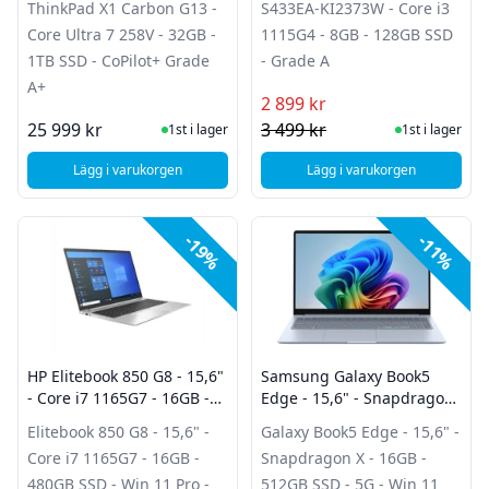
ThinkPad X1 Carbon G13 -
S433EA-KI2373W - Core i3
CoPilot+ Grade A+
Core Ultra 7 258V - 32GB -
1115G4 - 8GB - 128GB SSD
1TB SSD - CoPilot+ Grade
- Grade A
A+
2 899 kr
I Lager
I Lager
25 999 kr
3 499 kr
1st i lager
1st i lager
Lägg i varukorgen
Lägg i varukorgen
, Lenovo ThinkPad X1 Carbon G13 - Core Ultra 7 258V - 32G
, ASUS S433EA-KI237
-19%
-11%
HP Elitebook 850 G8 - 15,6"
Samsung Galaxy Book5
- Core i7 1165G7 - 16GB -
Edge - 15,6" - Snapdragon
480GB SSD - Win 11 Pro -
X - 16GB - 512GB SSD - 5G -
Elitebook 850 G8 - 15,6" -
Galaxy Book5 Edge - 15,6" -
Grade C
Win 11 Home - Grade A+
Core i7 1165G7 - 16GB -
Snapdragon X - 16GB -
480GB SSD - Win 11 Pro -
512GB SSD - 5G - Win 11