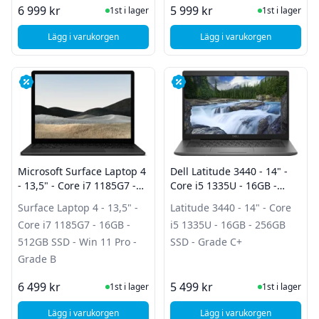
I Lager
I Lager
6 999 kr
5 999 kr
1st i lager
1st i lager
Lägg i varukorgen
Lägg i varukorgen
, Samsung Galaxy Book 3 - 15,6" - Core i5 1335U - 8GB - 2
, HP EliteBook 855 G
Microsoft Surface Laptop 4
Dell Latitude 3440 - 14" -
- 13,5" - Core i7 1185G7 -
Core i5 1335U - 16GB -
16GB - 512GB SSD - Win 11
256GB SSD - Grade C+
Surface Laptop 4 - 13,5" -
Latitude 3440 - 14" - Core
Pro - Grade B
Core i7 1185G7 - 16GB -
i5 1335U - 16GB - 256GB
512GB SSD - Win 11 Pro -
SSD - Grade C+
Grade B
I Lager
I Lager
6 499 kr
5 499 kr
1st i lager
1st i lager
Lägg i varukorgen
Lägg i varukorgen
, Microsoft Surface Laptop 4 - 13,5" - Core i7 1185G7 - 16G
, Dell Latitude 3440 