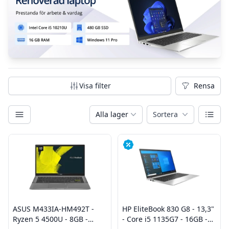
Visa filter
Rensa
Rensa fil
Kategorier
Växla
Alla lager
Sortera
Filter
Produkter
ASUS M433IA-HM492T -
HP EliteBook 830 G8 - 13,3"
Ryzen 5 4500U - 8GB -
- Core i5 1135G7 - 16GB -