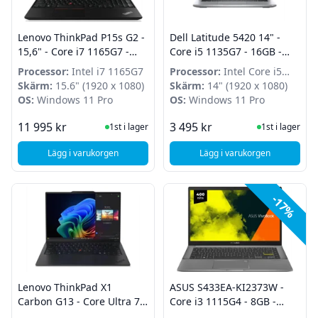
Lenovo ThinkPad P15s G2 -
Dell Latitude 5420 14" -
15,6" - Core i7 1165G7 -
Core i5 1135G7 - 16GB -
32GB - 1TB SSD - T500 4GB
240GB SSD - Win 11 Pro -
Processor:
Intel i7 1165G7
Processor:
Intel Core i5
- Win 11 Pro - Grade A
Grade A
Skärm:
15.6" (1920 x 1080)
1135G7
Skärm:
14" (1920 x 1080)
OS:
Windows 11 Pro
OS:
Windows 11 Pro
I Lager
I Lager
11 995 kr
3 495 kr
1st i lager
1st i lager
Lägg i varukorgen
Lägg i varukorgen
, Lenovo ThinkPad P15s G2 - 15,6" - Core i7 1165G7 - 32GB 
, Dell Latitude 5420 
-17%
Lenovo ThinkPad X1
ASUS S433EA-KI2373W -
Carbon G13 - Core Ultra 7
Core i3 1115G4 - 8GB -
258V - 32GB - 1TB SSD -
128GB SSD - Grade A