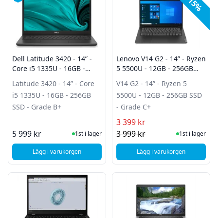
-15%
Dell Latitude 3420 - 14” -
Lenovo V14 G2 - 14” - Ryzen
Core i5 1335U - 16GB -
5 5500U - 12GB - 256GB
256GB SSD - Grade B+
SSD - Grade C+
Latitude 3420 - 14” - Core
V14 G2 - 14” - Ryzen 5
i5 1335U - 16GB - 256GB
5500U - 12GB - 256GB SSD
SSD - Grade B+
- Grade C+
3 399 kr
I Lager
I Lager
5 999 kr
3 999 kr
1st i lager
1st i lager
Lägg i varukorgen
Lägg i varukorgen
, Dell Latitude 3420 - 14” - Core i5 1335U - 16GB - 256GB S
, Lenovo V14 G2 - 14