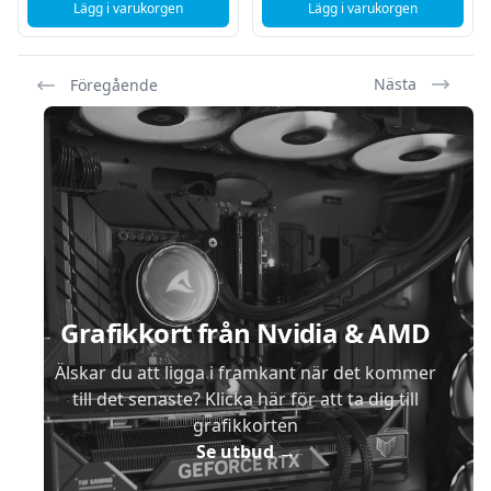
Lägg i varukorgen
Lägg i varukorgen
, Samsung Galaxy Book5 - 15,6" - Core Ultra 5 225U - 8GB 
, ASUS ROG Strix Sca
Nästa
Föregående
Sidfot
Grafikkort från Nvidia & AMD
Älskar du att ligga i framkant när det kommer
till det senaste? Klicka här för att ta dig till
grafikkorten
Se utbud
→