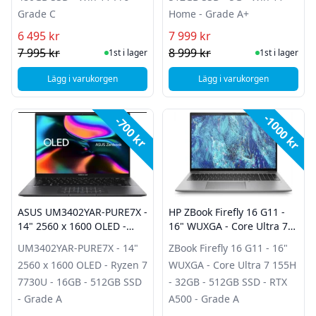
Grade C
Home - Grade A+
6 495 kr
7 999 kr
I Lager
I Lager
7 995 kr
8 999 kr
1st i lager
1st i lager
Lägg i varukorgen
Lägg i varukorgen
, HP Elitebook 850 G8 - 15,6" - Core i7 1165G7 - 16GB - 48
, Samsung Galaxy Boo
-1000 kr
-700 kr
ASUS UM3402YAR-PURE7X -
HP ZBook Firefly 16 G11 -
14" 2560 x 1600 OLED -
16" WUXGA - Core Ultra 7
Ryzen 7 7730U - 16GB -
155H - 32GB - 512GB SSD -
UM3402YAR-PURE7X - 14"
ZBook Firefly 16 G11 - 16"
512GB SSD - Grade A
RTX A500 - Grade A
2560 x 1600 OLED - Ryzen 7
WUXGA - Core Ultra 7 155H
7730U - 16GB - 512GB SSD
- 32GB - 512GB SSD - RTX
- Grade A
A500 - Grade A