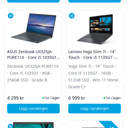
ASUS Zenbook UX325JA-
Lenovo Yoga Slim 7i - 14"
PURE11X - Core i5 1035G1 -
Touch - Core i5 1135G7 -
8GB - 256GB SSD - Grade B
16GB - 512GB SSD - Win 11
Zenbook UX325JA-PURE11X
Yoga Slim 7i - 14" Touch -
Home - Grade C+
- Core i5 1035G1 - 8GB -
Core i5 1135G7 - 16GB -
256GB SSD - Grade B
512GB SSD - Win 11 Home -
Grade C+
I Lager
I Lager
4 299 kr
6 999 kr
1st i lager
1st i lager
Lägg i varukorgen
Lägg i varukorgen
, ASUS Zenbook UX325JA-PURE11X - Core i5 1035G1 - 8GB 
, Lenovo Yoga Slim 7