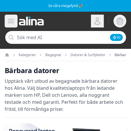
Se våra megafynd 🎉
Alina.se
Öppna meny
Logga in
Sök
AI
Inaktive
Kategorier
Begagnat
Datorer & Surfplattor
Bärbara d
Hem
Bärbara datorer
Upptäck vårt utbud av begagnade bärbara datorer
hos Alina. Välj bland kvalitetslaptops från ledande
märken som HP, Dell och Lenovo, alla noggrant
testade och med garanti. Perfekt för både arbete och
fritid, till förmånliga priser.