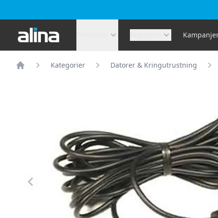
Alina.se
Produkter
Begagnat
Kampanje
Kategorier
Datorer & Kringutrustning
Hem