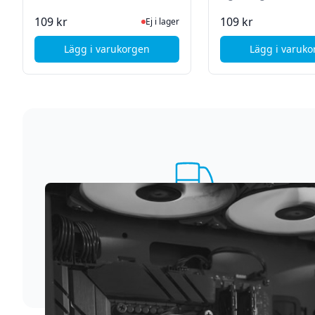
Ej i lager, besök produktsidan för senas
I La
109 kr
109 kr
Ej i lager
Lägg i varukorgen
Lägg i varuk
, Du
, Duda
Supersnabb leverans
Vi förstår att du inte vill vänta. Därför packar och
skickar vi dina varor med blixtens hastighet