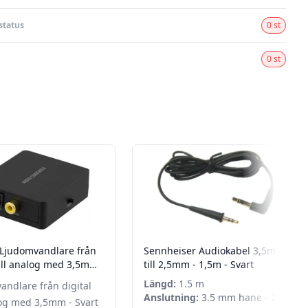
status
0 st
0 st
 Ljudomvandlare från
Sennheiser Audiokabel 3,5mm
till analog med 3,5mm
till 2,5mm - 1,5m - Svart
Längd:
1.5 m
andlare från digital
Anslutning:
3.5 mm hane - 2.5
log med 3,5mm - Svart