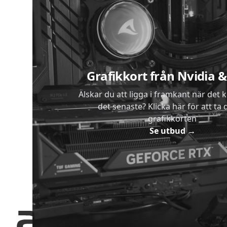
Sidfot
Grafikkort från Nvidia
Älskar du att ligga i framkant när det 
det senaste? Klicka här för att ta di
grafikkorten
Se utbud
→