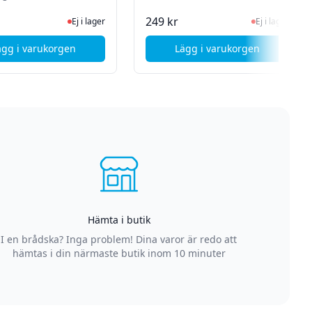
mm hane
n för senaste status
Ej i lager, besök produktsidan för senaste status
Ej i lager, besök 
249 kr
Ej i lager
Ej i lager
ägg i varukorgen
Lägg i varukorgen
rlängning hane-hona - 1,5m - Svart
, Deltaco Ljudomvandlare från digital till analog med 3,5mm
, Sennheiser Audioka
Hämta i butik
I en brådska? Inga problem! Dina varor är redo att
hämtas i din närmaste butik inom 10 minuter