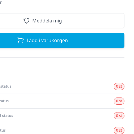
r
Meddela mig
Lägg i varukorgen
status
0 st
tatus
0 st
 status
0 st
tus
0 st