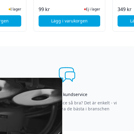
mm hona
te status
ger
Ej i lager, besök produktsida
99 kr
349 kr
I lager
Ej i lager
orgen
Lägg i varukorgen
L
dao Audiokabel 3.5mm till Lightning - 1m - Grå
o Audiokabel 3.5mm till USB-C - 1m - Grå
, MicroConnect Audio kabel - fö
Asgrym kundservice
Varför är vår kundservice så bra? Det är enkelt - vi
strävar efter att vara de bästa i branschen