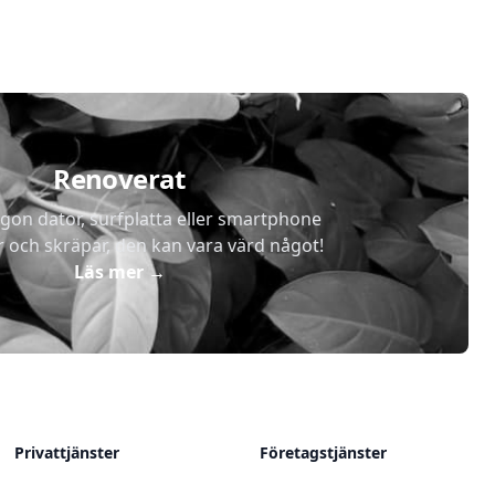
Renoverat
gon dator, surfplatta eller smartphone
r och skräpar, den kan vara värd något!
Läs mer
→
Privattjänster
Företagstjänster