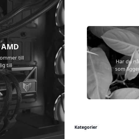
 & AMD
kommer till
Har du nå
g till
som ligge
Allmänt
Kategorier