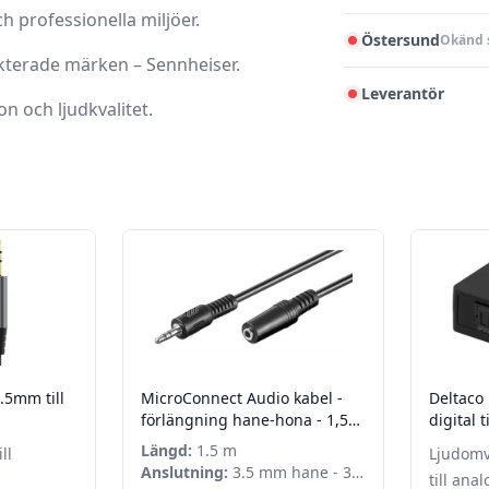
h professionella miljöer.
Östersund
Okänd 
kterade märken – Sennheiser.
Leverantör
on och ljudkvalitet.
.5mm till
MicroConnect Audio kabel -
Deltaco
å
förlängning hane-hona - 1,5m
digital 
- Svart
- Svart
Längd:
1.5 m
ll
Ljudomv
Anslutning:
3.5 mm hane - 3.5
å
till ana