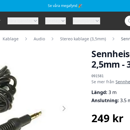
Se våra megafynd 🎉
Sö
r
Våra tjänster
Företag
Kundtjänst
Kablage
Audio
Stereo kablage (3,5mm)
Senn
Sennheis
2,5mm - 3
Produktinformat
091581
Se mer från
Sennhe
Längd:
3 m
Anslutning:
3.5 
249 kr
SEK