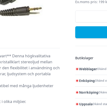
Ex.moms pris: 199 k
Svart** Denna högkvalitativa
Butikslager
ristallklart stereoljud mellan
den flexibilitet i användning och
Webblager
Okänd 
rar, ljudsystem och portabla
Enköping
Okänd s
atibel med många ljudenheter
Norrköping
Okänd
 olika miljöer.
Uppsala
Okänd sta