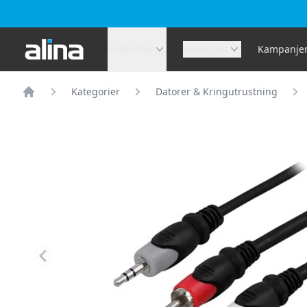
Alina.se
Produkter
Begagnat
Kampanje
Kategorier
Datorer & Kringutrustning
Hem