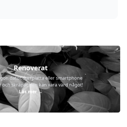
Renoverat
gon dator, surfplatta eller smartphone
r och skräpar, den kan vara värd något!
Läs mer
→