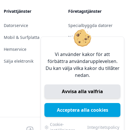
Privattjänster
Företagstjänster
Datorservice
Specialbyggda datorer
Mobil & Surfplatta
Nätverk
Hemservice
Molntjänster &
Vi använder kakor för att
Programvara
förbättra användarupplevelsen.
Sälja elektronik
Du kan välja vilka kakor du tillåter
Server & Backup
nedan.
Kameraövervakning
Avvisa alla valfria
Konferens & Public Display
Sälja elektronik
Acceptera alla cookies
Cookie-
Integritetspolicy
Tiktok
Facebook
Instagram
YouTube
Mörk
Mörkt läge