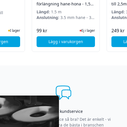
å
förlängning hane-hona - 1,5m
till 2,5
- Svart
Längd:
1.5 m
Längd:
ll
Anslutning:
3.5 mm hane - 3.5
Anslutn
å
mm hona
mm han
te status
ger
Ej i lager, besök produktsida
99 kr
249 kr
I lager
Ej i lager
orgen
Lägg i varukorgen
L
dao Audiokabel 3.5mm till Lightning - 1m - Grå
o Audiokabel 3.5mm till USB-C - 1m - Grå
, MicroConnect Audio kabel - fö
Asgrym kundservice
Varför är vår kundservice så bra? Det är enkelt - vi
strävar efter att vara de bästa i branschen