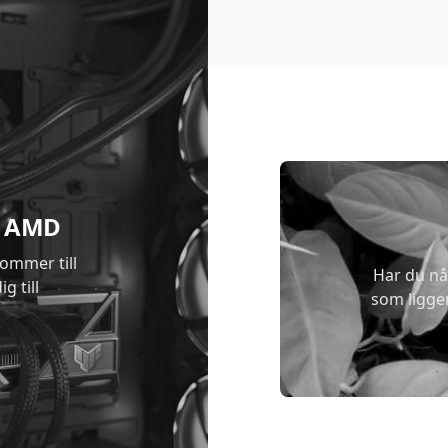
 & AMD
kommer till
Har du nå
g till
som ligge