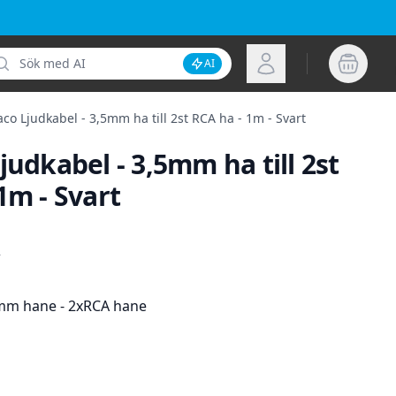
k
Logga in
AI
Inaktivera AI-sökning
aco Ljudkabel - 3,5mm ha till 2st RCA ha - 1m - Svart
judkabel - 3,5mm ha till 2st
1m - Svart
ion
o
mm hane - 2xRCA hane