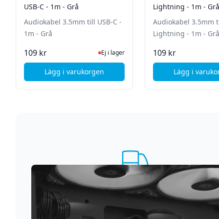
USB-C - 1m - Grå
Lightning - 1m - Gr
Audiokabel 3.5mm till USB-C -
Audiokabel 3.5mm ti
1m - Grå
Lightning - 1m - Gr
Ej i lager, besök produktsidan för senas
I La
109 kr
109 kr
Ej i lager
Lägg i varukorgen
Lägg i varuk
, Du
, Duda
Supersnabb leverans
Vi förstår att du inte vill vänta. Därför packar och
skickar vi dina varor med blixtens hastighet