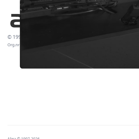
© 1997-2026
Org.nr: 556438-4260
Alina © 1997-2026