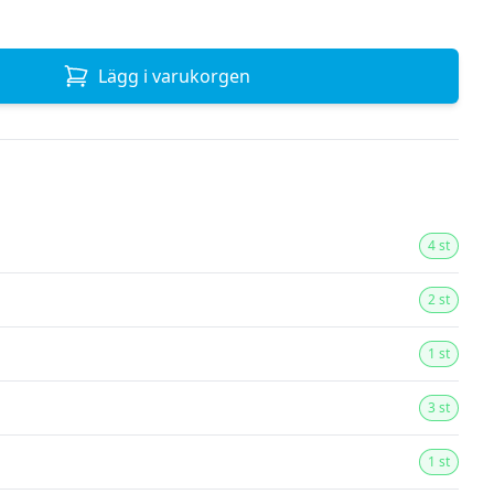
Lägg i varukorgen
4 st
2 st
1 st
3 st
1 st