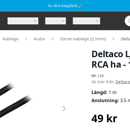
Se våra megafynd 🎉
Sö
r
Våra tjänster
Företag
Kundtjänst
Kablage
Audio
Stereo kablage (3,5mm)
Delt
Deltaco L
RCA ha - 
Produktinformat
MM-139
Se mer från
Deltac
Längd:
1 m
Anslutning:
3.5 
49 kr
SEK