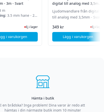
mm - 3m - Svart
digital till analog med 3,5mm
- Svart
3 m
Ljudomvandlare från digital
ing:
3.5 mm hane - 2.5
till analog med 3,5mm - Svart
e
n för senaste status
Ej i lager, besök produktsidan för senaste status
Ej i lager, besök 
349 kr
Ej i lager
Ej i lager
ägg i varukorgen
Lägg i varukorgen
rlängning hane-hona - 1,5m - Svart
, Sennheiser Audiokabel 3,5mm till 2,5mm - 3m - Svart
, Deltaco Ljudomvand
Hämta i butik
I en brådska? Inga problem! Dina varor är redo att
hämtas i din närmaste butik inom 10 minuter