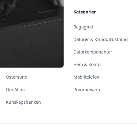
Allmänt
Kategorier
Kontakt & Öppettider
Begagnat
Uppsala
Datorer & Kringutrustning
Enköping
Datorkomponenter
Norrköping
Hem & Kontor
Östersund
Mobiltelefon
Om Alina
Programvara
Kunskapsbanken