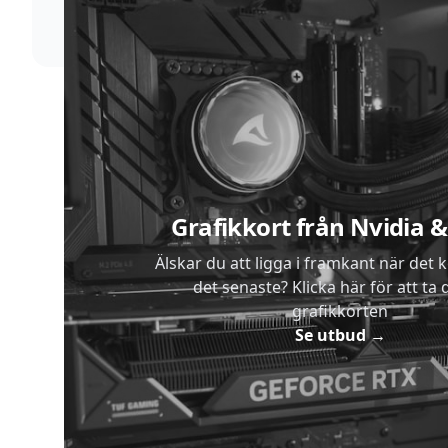
Sidfot
Grafikkort från Nvidia
Älskar du att ligga i framkant när det 
det senaste? Klicka här för att ta di
grafikkorten
Se utbud
→