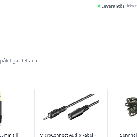
Leverantör
Cirka 
ålitliga Deltaco.
.5mm till
MicroConnect Audio kabel -
Sennhei