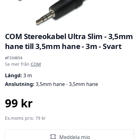
COM Stereokabel Ultra Slim - 3,5mm
hane till 3,5mm hane - 3m - Svart
Produktinformation
#F334654
Se mer från
COM
Längd:
3 m
Anslutning:
3,5mm hane - 3,5mm hane
99 kr
SEK
Ex.moms pris: 79 kr
Meddela mig