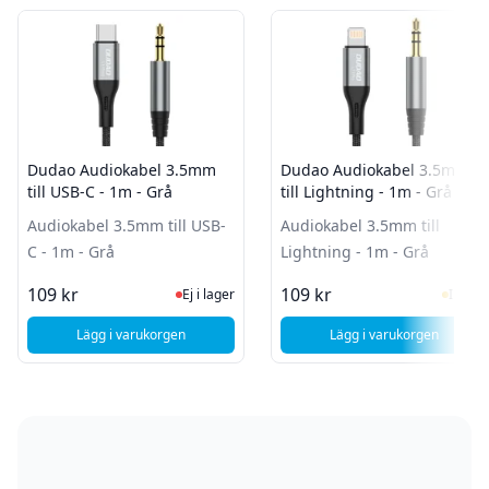
Dudao Audiokabel 3.5mm
Dudao Audiokabel 3.5mm
till USB-C - 1m - Grå
till Lightning - 1m - Grå
Audiokabel 3.5mm till USB-
Audiokabel 3.5mm till
C - 1m - Grå
Lightning - 1m - Grå
Ej i lager, besök produktsidan för sen
I Lag
109 kr
109 kr
Ej i lager
I lager
Lägg i varukorgen
Lägg i varukorgen
, Dudao Audiokabe
, Dudao Audiokabel 3.5mm till USB-C - 1m - Grå