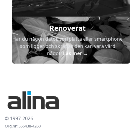
Renoverat
Har du någon dator, surfplatta eller smartphone
som ligger och skräpar, den kan vara värd
något!
Läs mer
→
© 1997-2026
Org.nr: 556438-4260