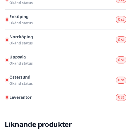
Okänd status
Enköping
0 st
Okänd status
Norrköping
0 st
Okänd status
Uppsala
0 st
Okänd status
Östersund
0 st
Okänd status
Leverantör
0 st
Liknande produkter