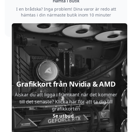
Hämta i butik
I en brådska? Inga problem! Dina varor är redo att
hämtas i din närmaste butik inom 10 minuter
Sidfot
Grafikkort från Nvidia & AMD
Älskar du att ligga i framkant när det kommer
till det senaste? Klicka här för att ta dig till
grafikkorten
Se utbud
→