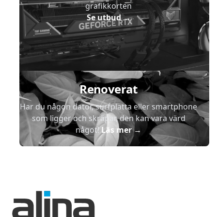
grafikkorten
Se utbud
→
Renoverat
Har du någon dator, surfplatta eller smartphone
som ligger och skräpar, den kan vara värd
något!
Läs mer
→