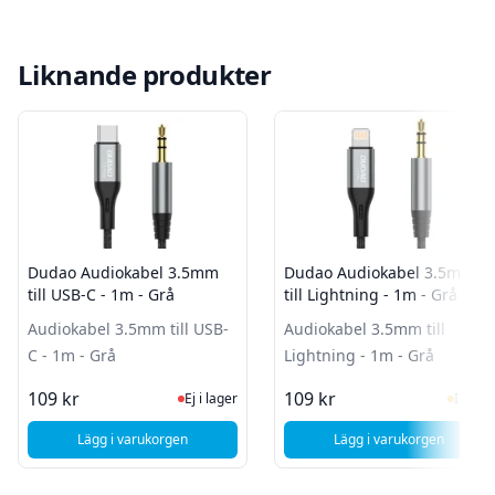
Liknande produkter
Dudao Audiokabel 3.5mm
Dudao Audiokabel 3.5mm
till USB-C - 1m - Grå
till Lightning - 1m - Grå
Audiokabel 3.5mm till USB-
Audiokabel 3.5mm till
C - 1m - Grå
Lightning - 1m - Grå
Ej i lager, besök produktsidan för sen
I Lag
109 kr
109 kr
Ej i lager
I lager
Lägg i varukorgen
Lägg i varukorgen
, Dudao Audiokabe
, Dudao Audiokabel 3.5mm till USB-C - 1m - Grå