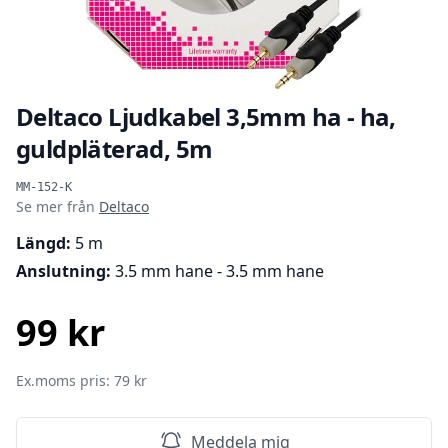
Deltaco Ljudkabel 3,5mm ha - ha,
guldpläterad, 5m
Produktinformation
MM-152-K
Se mer från
Deltaco
Längd:
5 m
Anslutning:
3.5 mm hane - 3.5 mm hane
99 kr
SEK
Ex.moms pris: 79 kr
Meddela mig