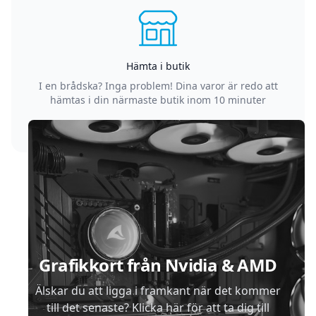
Hämta i butik
I en brådska? Inga problem! Dina varor är redo att
hämtas i din närmaste butik inom 10 minuter
Sidfot
Grafikkort från Nvidia & AMD
Älskar du att ligga i framkant när det kommer
till det senaste? Klicka här för att ta dig till