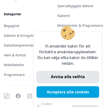
Specialbyggda datorer
Kategorier
Nätverk
Molntjänster & Programvara
Begagnat
Server & Backup
Datorer & Kringutrustning
Kameraövervakning
Datorkomponenter
Vi använder kakor för att
förbättra användarupplevelsen.
Konferens & Public Display
Hem & Kontor
Du kan välja vilka kakor du tillåter
nedan.
Sälja elektronik
Mobiltelefon
Programvara
Avvisa alla valfria
Acceptera alla cookies
Tiktok
Facebook
Instagram
YouTube
Mörkt läge
Mörkt läge
Cookie-
Integritetspolicy